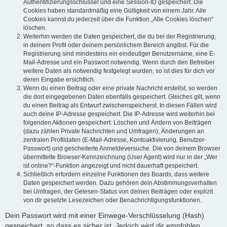
Authentifizierungsschlüssel und eine Session-ID gespeichert. Die
Cookies haben standardmäßig eine Gültigkeit von einem Jahr. Alle
Cookies kannst du jederzeit über die Funktion „Alle Cookies löschen“
löschen.
Weiterhin werden die Daten gespeichert, die du bei der Registrierung,
in deinem Profil oder deinem persönlichem Bereich angibst. Für die
Registrierung sind mindestens ein eindeutiger Benutzername, eine E-
Mail-Adresse und ein Passwort notwendig. Wenn durch den Betreiber
weitere Daten als notwendig festgelegt wurden, so ist dies für dich vor
deren Eingabe ersichtlich.
Wenn du einen Beitrag oder eine private Nachricht erstellst, so werden
die dort eingegebenen Daten ebenfalls gespeichert. Gleiches gilt, wenn
du einen Beitrag als Entwurf zwischenspeicherst. In diesen Fällen wird
auch deine IP-Adresse gespeichert. Die IP-Adresse wird weiterhin bei
folgenden Aktionen gespeichert: Löschen und Ändern von Beiträgen
(dazu zählen Private Nachrichten und Umfragen), Änderungen an
zentralen Profildaten (E-Mail-Adresse, Kontoaktivierung, Benutzer-
Passwort) und gescheiterte Anmeldeversuche. Die von deinem Browser
übermittelte Browser-Kennzeichnung (User Agent) wird nur in der „Wer
ist online?“-Funktion angezeigt und nicht dauerhaft gespeichert.
Schließlich erfordern einzelne Funktionen des Boards, dass weitere
Daten gespeichert werden. Dazu gehören dein Abstimmungsverhalten
bei Umfragen, der Gelesen-Status von deinen Beiträgen oder explizit
von dir gesetzte Lesezeichen oder Benachrichtigungsfunktionen.
Dein Passwort wird mit einer Einwege-Verschlüsselung (Hash)
gespeichert, so dass es sicher ist. Jedoch wird dir empfohlen,