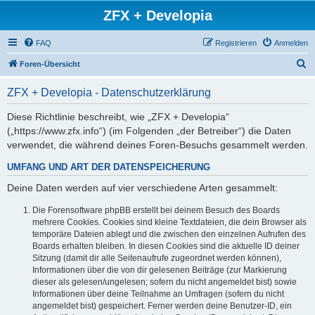
ZFX + Developia
FAQ
Registrieren
Anmelden
S
Foren-Übersicht
u
ZFX + Developia - Datenschutzerklärung
c
h
Diese Richtlinie beschreibt, wie „ZFX + Developia“
(„https://www.zfx.info“) (im Folgenden „der Betreiber“) die Daten
e
verwendet, die während deines Foren-Besuchs gesammelt werden.
UMFANG UND ART DER DATENSPEICHERUNG
Deine Daten werden auf vier verschiedene Arten gesammelt:
Die Forensoftware phpBB erstellt bei deinem Besuch des Boards
mehrere Cookies. Cookies sind kleine Textdateien, die dein Browser als
temporäre Dateien ablegt und die zwischen den einzelnen Aufrufen des
Boards erhalten bleiben. In diesen Cookies sind die aktuelle ID deiner
Sitzung (damit dir alle Seitenaufrufe zugeordnet werden können),
Informationen über die von dir gelesenen Beiträge (zur Markierung
dieser als gelesen/ungelesen; sofern du nicht angemeldet bist) sowie
Informationen über deine Teilnahme an Umfragen (sofern du nicht
angemeldet bist) gespeichert. Ferner werden deine Benutzer-ID, ein