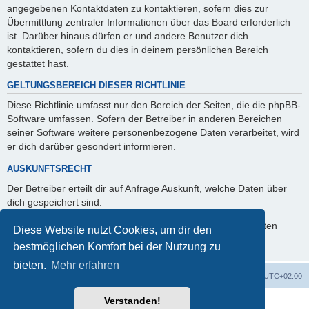
angegebenen Kontaktdaten zu kontaktieren, sofern dies zur
Übermittlung zentraler Informationen über das Board erforderlich
ist. Darüber hinaus dürfen er und andere Benutzer dich
kontaktieren, sofern du dies in deinem persönlichen Bereich
gestattet hast.
GELTUNGSBEREICH DIESER RICHTLINIE
Diese Richtlinie umfasst nur den Bereich der Seiten, die die phpBB-
Software umfassen. Sofern der Betreiber in anderen Bereichen
seiner Software weitere personenbezogene Daten verarbeitet, wird
er dich darüber gesondert informieren.
AUSKUNFTSRECHT
Der Betreiber erteilt dir auf Anfrage Auskunft, welche Daten über
dich gespeichert sind.
Du kannst jederzeit die Löschung bzw. Sperrung deiner Daten
Diese Website nutzt Cookies, um dir den
verlangen. Kontaktiere hierzu bitte den Betreiber.
bestmöglichen Komfort bei der Nutzung zu
bieten.
Mehr erfahren
Foren-Übersicht
Alle Cookies löschen
Alle Zeiten sind
UTC+02:00
Verstanden!
Powered by
phpBB
® Forum Software © phpBB Limited