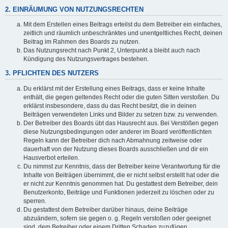
2. EINRÄUMUNG VON NUTZUNGSRECHTEN
Mit dem Erstellen eines Beitrags erteilst du dem Betreiber ein einfaches,
zeitlich und räumlich unbeschränktes und unentgeltliches Recht, deinen
Beitrag im Rahmen des Boards zu nutzen.
Das Nutzungsrecht nach Punkt 2, Unterpunkt a bleibt auch nach
Kündigung des Nutzungsvertrages bestehen.
3. PFLICHTEN DES NUTZERS
Du erklärst mit der Erstellung eines Beitrags, dass er keine Inhalte
enthält, die gegen geltendes Recht oder die guten Sitten verstoßen. Du
erklärst insbesondere, dass du das Recht besitzt, die in deinen
Beiträgen verwendeten Links und Bilder zu setzen bzw. zu verwenden.
Der Betreiber des Boards übt das Hausrecht aus. Bei Verstößen gegen
diese Nutzungsbedingungen oder anderer im Board veröffentlichten
Regeln kann der Betreiber dich nach Abmahnung zeitweise oder
dauerhaft von der Nutzung dieses Boards ausschließen und dir ein
Hausverbot erteilen.
Du nimmst zur Kenntnis, dass der Betreiber keine Verantwortung für die
Inhalte von Beiträgen übernimmt, die er nicht selbst erstellt hat oder die
er nicht zur Kenntnis genommen hat. Du gestattest dem Betreiber, dein
Benutzerkonto, Beiträge und Funktionen jederzeit zu löschen oder zu
sperren.
Du gestattest dem Betreiber darüber hinaus, deine Beiträge
abzuändern, sofern sie gegen o. g. Regeln verstoßen oder geeignet
sind, dem Betreiber oder einem Dritten Schaden zuzufügen.