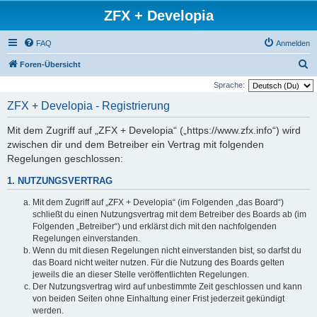
ZFX + Developia
FAQ
Anmelden
S
Foren-Übersicht
u
Sprache:
c
ZFX + Developia - Registrierung
h
Mit dem Zugriff auf „ZFX + Developia“ („https://www.zfx.info“) wird
e
zwischen dir und dem Betreiber ein Vertrag mit folgenden
Regelungen geschlossen:
1. NUTZUNGSVERTRAG
Mit dem Zugriff auf „ZFX + Developia“ (im Folgenden „das Board“)
schließt du einen Nutzungsvertrag mit dem Betreiber des Boards ab (im
Folgenden „Betreiber“) und erklärst dich mit den nachfolgenden
Regelungen einverstanden.
Wenn du mit diesen Regelungen nicht einverstanden bist, so darfst du
das Board nicht weiter nutzen. Für die Nutzung des Boards gelten
jeweils die an dieser Stelle veröffentlichten Regelungen.
Der Nutzungsvertrag wird auf unbestimmte Zeit geschlossen und kann
von beiden Seiten ohne Einhaltung einer Frist jederzeit gekündigt
werden.