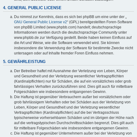
4. GENERAL PUBLIC LICENSE
Du nimmst zur Kenntnis, dass es sich bei phpBB um eine unter der „
GNU General Public License v2
“ (GPL) bereitgestellten Foren-Software
von phpBB Limited (www.phpbb.com) handelt; deutschsprachige
Informationen werden durch die deutschsprachige Community unter
www.phpbb.de zur Verfügung gestellt. Beide haben keinen Einfluss auf
die Art und Weise, wie die Software verwendet wird. Sie können
insbesondere die Verwendung der Software für bestimmte Zwecke nicht
untersagen oder auf Inhalte fremder Foren Einfluss nehmen.
5. GEWÄHRLEISTUNG
Der Betreiber haftet mit Ausnahme der Verletzung von Leben, Körper
und Gesundheit und der Verletzung wesentlicher Vertragspflichten
(Kardinalpflichten) nur für Schäden, die auf ein vorsätzliches oder grob
fahrlässiges Verhalten zurückzuführen sind. Dies gilt auch für mittelbare
Folgeschäden wie insbesondere entgangenen Gewinn.
Die Haftung ist gegenüber Verbrauchern außer bei vorsätzlichem oder
grob fahrlässigem Verhalten oder bei Schäden aus der Verletzung von
Leben, Körper und Gesundheit und der Verletzung wesentlicher
Vertragspflichten (Kardinalpflichten) auf die bei Vertragsschluss
typischerweise vorhersehbaren Schäden und im übrigen der Höhe nach
auf die vertragstypischen Durchschnittsschäden begrenzt. Dies gilt auch
für mittelbare Folgeschäden wie insbesondere entgangenen Gewinn.
Die Haftung ist gegenüber Unternehmern außer bei der Verletzung von