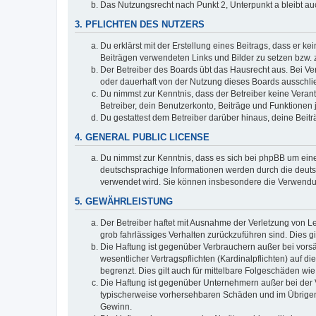
Das Nutzungsrecht nach Punkt 2, Unterpunkt a bleibt 
3. PFLICHTEN DES NUTZERS
Du erklärst mit der Erstellung eines Beitrags, dass er ke
Beiträgen verwendeten Links und Bilder zu setzen bzw.
Der Betreiber des Boards übt das Hausrecht aus. Bei V
oder dauerhaft von der Nutzung dieses Boards ausschlie
Du nimmst zur Kenntnis, dass der Betreiber keine Verantw
Betreiber, dein Benutzerkonto, Beiträge und Funktionen 
Du gestattest dem Betreiber darüber hinaus, deine Beit
4. GENERAL PUBLIC LICENSE
Du nimmst zur Kenntnis, dass es sich bei phpBB um eine
deutschsprachige Informationen werden durch die deuts
verwendet wird. Sie können insbesondere die Verwendun
5. GEWÄHRLEISTUNG
Der Betreiber haftet mit Ausnahme der Verletzung von Le
grob fahrlässiges Verhalten zurückzuführen sind. Dies 
Die Haftung ist gegenüber Verbrauchern außer bei vors
wesentlicher Vertragspflichten (Kardinalpflichten) auf
begrenzt. Dies gilt auch für mittelbare Folgeschäden 
Die Haftung ist gegenüber Unternehmern außer bei der V
typischerweise vorhersehbaren Schäden und im Übrigen 
Gewinn.