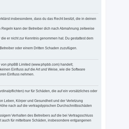
erklärst insbesondere, dass du das Recht besitzt, die in deinen
n Regeln kann der Betreiber dich nach Abmahnung zeitweise
er die er nicht zur Kenntnis genommen hat. Du gestattest dem
 Betreiber oder einem Dritten Schaden zuzufügen.
re von phpBB Limited (www.phpbb.com) handelt;
inen Einfluss auf die Art und Weise, wie die Software
oren Einfluss nehmen.
inalpflichten) nur für Schäden, die auf ein vorsätzliches oder
von Leben, Körper und Gesundheit und der Verletzung
r Höhe nach auf die vertragstypischen Durchschnittsschäden
sigem Verhalten des Betreibers auf die bei Vertragsschluss
lt auch für mittelbare Schäden, insbesondere entgangenen