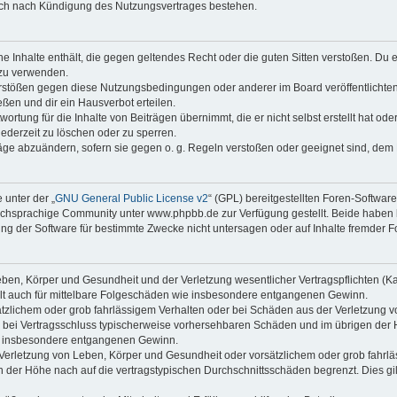
auch nach Kündigung des Nutzungsvertrages bestehen.
ine Inhalte enthält, die gegen geltendes Recht oder die guten Sitten verstoßen. Du 
 zu verwenden.
erstößen gegen diese Nutzungsbedingungen oder anderer im Board veröffentlichte
ßen und dir ein Hausverbot erteilen.
ortung für die Inhalte von Beiträgen übernimmt, die er nicht selbst erstellt hat od
jederzeit zu löschen oder zu sperren.
räge abzuändern, sofern sie gegen o. g. Regeln verstoßen oder geeignet sind, dem
 unter der „
GNU General Public License v2
“ (GPL) bereitgestellten Foren-Softwa
chsprachige Community unter www.phpbb.de zur Verfügung gestellt. Beide haben ke
g der Software für bestimmte Zwecke nicht untersagen oder auf Inhalte fremder F
ben, Körper und Gesundheit und der Verletzung wesentlicher Vertragspflichten (Kard
gilt auch für mittelbare Folgeschäden wie insbesondere entgangenen Gewinn.
ätzlichem oder grob fahrlässigem Verhalten oder bei Schäden aus der Verletzung 
 die bei Vertragsschluss typischerweise vorhersehbaren Schäden und im übrigen de
wie insbesondere entgangenen Gewinn.
erletzung von Leben, Körper und Gesundheit oder vorsätzlichem oder grob fahrläs
der Höhe nach auf die vertragstypischen Durchschnittsschäden begrenzt. Dies gi