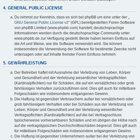
4. GENERAL PUBLIC LICENSE
Du nimmst zur Kenntnis, dass es sich bei phpBB um eine unter der „
GNU General Public License v2
“ (GPL) bereitgestellten Foren-Software
von phpBB Limited (www.phpbb.com) handelt; deutschsprachige
Informationen werden durch die deutschsprachige Community unter
www.phpbb.de zur Verfügung gestellt. Beide haben keinen Einfluss auf
die Art und Weise, wie die Software verwendet wird. Sie können
insbesondere die Verwendung der Software für bestimmte Zwecke nicht
untersagen oder auf Inhalte fremder Foren Einfluss nehmen.
5. GEWÄHRLEISTUNG
Der Betreiber haftet mit Ausnahme der Verletzung von Leben, Körper
und Gesundheit und der Verletzung wesentlicher Vertragspflichten
(Kardinalpflichten) nur für Schäden, die auf ein vorsätzliches oder grob
fahrlässiges Verhalten zurückzuführen sind. Dies gilt auch für mittelbare
Folgeschäden wie insbesondere entgangenen Gewinn.
Die Haftung ist gegenüber Verbrauchern außer bei vorsätzlichem oder
grob fahrlässigem Verhalten oder bei Schäden aus der Verletzung von
Leben, Körper und Gesundheit und der Verletzung wesentlicher
Vertragspflichten (Kardinalpflichten) auf die bei Vertragsschluss
typischerweise vorhersehbaren Schäden und im übrigen der Höhe nach
auf die vertragstypischen Durchschnittsschäden begrenzt. Dies gilt auch
für mittelbare Folgeschäden wie insbesondere entgangenen Gewinn.
Die Haftung ist gegenüber Unternehmern außer bei der Verletzung von