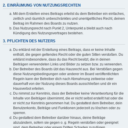
2. EINRÄUMUNG VON NUTZUNGSRECHTEN
Mit dem Erstellen eines Beitrags erteilst du dem Betreiber ein einfaches,
zeitlich und räumlich unbeschränktes und unentgeltliches Recht, deinen
Beitrag im Rahmen des Boards zu nutzen.
Das Nutzungsrecht nach Punkt 2, Unterpunkt a bleibt auch nach
Kündigung des Nutzungsvertrages bestehen.
3. PFLICHTEN DES NUTZERS
Du erklärst mit der Erstellung eines Beitrags, dass er keine Inhalte
enthält, die gegen geltendes Recht oder die guten Sitten verstoßen. Du
erklärst insbesondere, dass du das Recht besitzt, die in deinen
Beiträgen verwendeten Links und Bilder zu setzen bzw. zu verwenden.
Der Betreiber des Boards übt das Hausrecht aus. Bei Verstößen gegen
diese Nutzungsbedingungen oder anderer im Board veröffentlichten
Regeln kann der Betreiber dich nach Abmahnung zeitweise oder
dauerhaft von der Nutzung dieses Boards ausschließen und dir ein
Hausverbot erteilen.
Du nimmst zur Kenntnis, dass der Betreiber keine Verantwortung für die
Inhalte von Beiträgen übernimmt, die er nicht selbst erstellt hat oder die
er nicht zur Kenntnis genommen hat. Du gestattest dem Betreiber, dein
Benutzerkonto, Beiträge und Funktionen jederzeit zu löschen oder zu
sperren.
Du gestattest dem Betreiber darüber hinaus, deine Beiträge
abzuändern, sofern sie gegen o. g. Regeln verstoßen oder geeignet
sind, dem Betreiber oder einem Dritten Schaden zuzufügen.