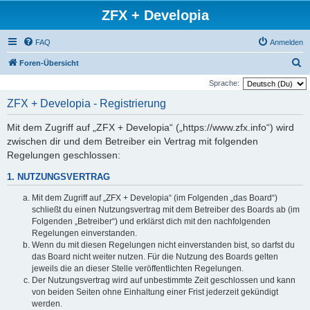
ZFX + Developia
FAQ
Anmelden
S
Foren-Übersicht
u
Sprache:
c
ZFX + Developia - Registrierung
h
Mit dem Zugriff auf „ZFX + Developia“ („https://www.zfx.info“) wird
e
zwischen dir und dem Betreiber ein Vertrag mit folgenden
Regelungen geschlossen:
1. NUTZUNGSVERTRAG
Mit dem Zugriff auf „ZFX + Developia“ (im Folgenden „das Board“)
schließt du einen Nutzungsvertrag mit dem Betreiber des Boards ab (im
Folgenden „Betreiber“) und erklärst dich mit den nachfolgenden
Regelungen einverstanden.
Wenn du mit diesen Regelungen nicht einverstanden bist, so darfst du
das Board nicht weiter nutzen. Für die Nutzung des Boards gelten
jeweils die an dieser Stelle veröffentlichten Regelungen.
Der Nutzungsvertrag wird auf unbestimmte Zeit geschlossen und kann
von beiden Seiten ohne Einhaltung einer Frist jederzeit gekündigt
werden.