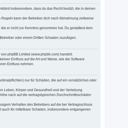
erklärst insbesondere, dass du das Recht besitzt, die in deinen
n Regeln kann der Betreiber dich nach Abmahnung zeitweise
er die er nicht zur Kenntnis genommen hat. Du gestattest dem
 Betreiber oder einem Dritten Schaden zuzufügen.
re von phpBB Limited (www.phpbb.com) handelt;
inen Einfluss auf die Art und Weise, wie die Software
oren Einfluss nehmen.
inalpflichten) nur für Schäden, die auf ein vorsätzliches oder
von Leben, Körper und Gesundheit und der Verletzung
r Höhe nach auf die vertragstypischen Durchschnittsschäden
sigem Verhalten des Betreibers auf die bei Vertragsschluss
lt auch für mittelbare Schäden, insbesondere entgangenen