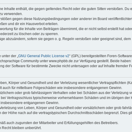
ine Inhalte enthält, die gegen geltendes Recht oder die guten Sitten verstoßen. Du 
 zu verwenden.
erstößen gegen diese Nutzungsbedingungen oder anderer im Board veröffentlichte
ßen und dir ein Hausverbot erteilen.
ortung für die Inhalte von Beiträgen übernimmt, die er nicht selbst erstellt hat od
jederzeit zu löschen oder zu sperren.
räge abzuändern, sofern sie gegen o. g. Regeln verstoßen oder geeignet sind, dem
 unter der „
GNU General Public License v2
“ (GPL) bereitgestellten Foren-Softwa
chsprachige Community unter www.phpbb.de zur Verfügung gestellt. Beide haben ke
g der Software für bestimmte Zwecke nicht untersagen oder auf Inhalte fremder F
ben, Körper und Gesundheit und der Verletzung wesentlicher Vertragspflichten (Kard
gilt auch für mittelbare Folgeschäden wie insbesondere entgangenen Gewinn.
ätzlichem oder grob fahrlässigem Verhalten oder bei Schäden aus der Verletzung 
 die bei Vertragsschluss typischerweise vorhersehbaren Schäden und im übrigen de
wie insbesondere entgangenen Gewinn.
erletzung von Leben, Körper und Gesundheit oder vorsätzlichem oder grob fahrläs
der Höhe nach auf die vertragstypischen Durchschnittsschäden begrenzt. Dies gi
mäß auch zugunsten der Mitarbeiter und Erfüllungsgehilfen des Betreibers.
 Recht bleiben unberührt.