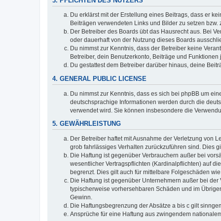
3. PFLICHTEN DES NUTZERS
Du erklärst mit der Erstellung eines Beitrags, dass er ke
Beiträgen verwendeten Links und Bilder zu setzen bzw.
Der Betreiber des Boards übt das Hausrecht aus. Bei V
oder dauerhaft von der Nutzung dieses Boards ausschlie
Du nimmst zur Kenntnis, dass der Betreiber keine Verantw
Betreiber, dein Benutzerkonto, Beiträge und Funktionen 
Du gestattest dem Betreiber darüber hinaus, deine Beit
4. GENERAL PUBLIC LICENSE
Du nimmst zur Kenntnis, dass es sich bei phpBB um eine
deutschsprachige Informationen werden durch die deuts
verwendet wird. Sie können insbesondere die Verwendun
5. GEWÄHRLEISTUNG
Der Betreiber haftet mit Ausnahme der Verletzung von Le
grob fahrlässiges Verhalten zurückzuführen sind. Dies 
Die Haftung ist gegenüber Verbrauchern außer bei vors
wesentlicher Vertragspflichten (Kardinalpflichten) auf
begrenzt. Dies gilt auch für mittelbare Folgeschäden 
Die Haftung ist gegenüber Unternehmern außer bei der V
typischerweise vorhersehbaren Schäden und im Übrigen 
Gewinn.
Die Haftungsbegrenzung der Absätze a bis c gilt sinnge
Ansprüche für eine Haftung aus zwingendem nationalem