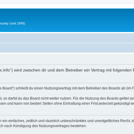
unity (seit 1999).
fx.info“) wird zwischen dir und dem Betreiber ein Vertrag mit folgende
s Board“) schließt du einen Nutzungsvertrag mit dem Betreiber des Boards ab (im 
 so darfst du das Board nicht weiter nutzen. Für die Nutzung des Boards gelten jew
sen und kann von beiden Seiten ohne Einhaltung einer Frist jederzeit gekündigt w
ber ein einfaches, zeitlich und räumlich unbeschränktes und unentgeltliches Recht
auch nach Kündigung des Nutzungsvertrages bestehen.