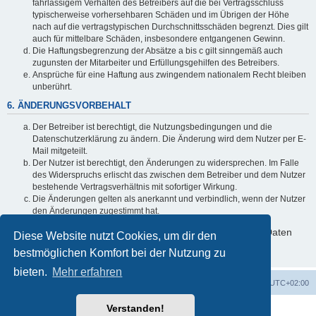
fahrlässigem Verhalten des Betreibers auf die bei Vertragsschluss
typischerweise vorhersehbaren Schäden und im Übrigen der Höhe
nach auf die vertragstypischen Durchschnittsschäden begrenzt. Dies gilt
auch für mittelbare Schäden, insbesondere entgangenen Gewinn.
Die Haftungsbegrenzung der Absätze a bis c gilt sinngemäß auch
zugunsten der Mitarbeiter und Erfüllungsgehilfen des Betreibers.
Ansprüche für eine Haftung aus zwingendem nationalem Recht bleiben
unberührt.
6. ÄNDERUNGSVORBEHALT
Der Betreiber ist berechtigt, die Nutzungsbedingungen und die
Datenschutzerklärung zu ändern. Die Änderung wird dem Nutzer per E-
Mail mitgeteilt.
Der Nutzer ist berechtigt, den Änderungen zu widersprechen. Im Falle
des Widerspruchs erlischt das zwischen dem Betreiber und dem Nutzer
bestehende Vertragsverhältnis mit sofortiger Wirkung.
Die Änderungen gelten als anerkannt und verbindlich, wenn der Nutzer
den Änderungen zugestimmt hat.
Informationen über den Umgang mit deinen persönlichen Daten
Diese Website nutzt Cookies, um dir den
sind in der Datenschutzerklärung enthalten.
bestmöglichen Komfort bei der Nutzung zu
bieten.
Mehr erfahren
Foren-Übersicht
Alle Cookies löschen
Alle Zeiten sind
UTC+02:00
Verstanden!
Powered by
phpBB
® Forum Software © phpBB Limited