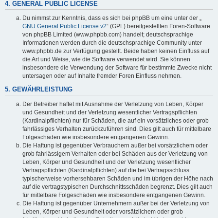
4. GENERAL PUBLIC LICENSE
Du nimmst zur Kenntnis, dass es sich bei phpBB um eine unter der „
GNU General Public License v2
“ (GPL) bereitgestellten Foren-Software
von phpBB Limited (www.phpbb.com) handelt; deutschsprachige
Informationen werden durch die deutschsprachige Community unter
www.phpbb.de zur Verfügung gestellt. Beide haben keinen Einfluss auf
die Art und Weise, wie die Software verwendet wird. Sie können
insbesondere die Verwendung der Software für bestimmte Zwecke nicht
untersagen oder auf Inhalte fremder Foren Einfluss nehmen.
5. GEWÄHRLEISTUNG
Der Betreiber haftet mit Ausnahme der Verletzung von Leben, Körper
und Gesundheit und der Verletzung wesentlicher Vertragspflichten
(Kardinalpflichten) nur für Schäden, die auf ein vorsätzliches oder grob
fahrlässiges Verhalten zurückzuführen sind. Dies gilt auch für mittelbare
Folgeschäden wie insbesondere entgangenen Gewinn.
Die Haftung ist gegenüber Verbrauchern außer bei vorsätzlichem oder
grob fahrlässigem Verhalten oder bei Schäden aus der Verletzung von
Leben, Körper und Gesundheit und der Verletzung wesentlicher
Vertragspflichten (Kardinalpflichten) auf die bei Vertragsschluss
typischerweise vorhersehbaren Schäden und im übrigen der Höhe nach
auf die vertragstypischen Durchschnittsschäden begrenzt. Dies gilt auch
für mittelbare Folgeschäden wie insbesondere entgangenen Gewinn.
Die Haftung ist gegenüber Unternehmern außer bei der Verletzung von
Leben, Körper und Gesundheit oder vorsätzlichem oder grob