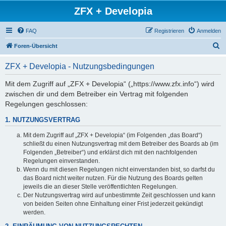
ZFX + Developia
FAQ
Registrieren
Anmelden
S
Foren-Übersicht
u
ZFX + Developia - Nutzungsbedingungen
c
h
Mit dem Zugriff auf „ZFX + Developia“ („https://www.zfx.info“) wird
zwischen dir und dem Betreiber ein Vertrag mit folgenden
e
Regelungen geschlossen:
1. NUTZUNGSVERTRAG
Mit dem Zugriff auf „ZFX + Developia“ (im Folgenden „das Board“)
schließt du einen Nutzungsvertrag mit dem Betreiber des Boards ab (im
Folgenden „Betreiber“) und erklärst dich mit den nachfolgenden
Regelungen einverstanden.
Wenn du mit diesen Regelungen nicht einverstanden bist, so darfst du
das Board nicht weiter nutzen. Für die Nutzung des Boards gelten
jeweils die an dieser Stelle veröffentlichten Regelungen.
Der Nutzungsvertrag wird auf unbestimmte Zeit geschlossen und kann
von beiden Seiten ohne Einhaltung einer Frist jederzeit gekündigt
werden.