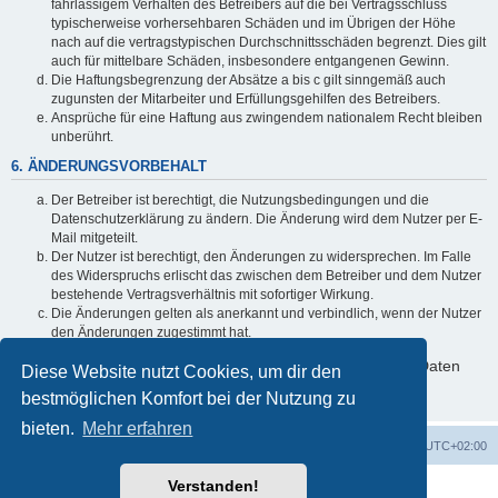
fahrlässigem Verhalten des Betreibers auf die bei Vertragsschluss
typischerweise vorhersehbaren Schäden und im Übrigen der Höhe
nach auf die vertragstypischen Durchschnittsschäden begrenzt. Dies gilt
auch für mittelbare Schäden, insbesondere entgangenen Gewinn.
Die Haftungsbegrenzung der Absätze a bis c gilt sinngemäß auch
zugunsten der Mitarbeiter und Erfüllungsgehilfen des Betreibers.
Ansprüche für eine Haftung aus zwingendem nationalem Recht bleiben
unberührt.
6. ÄNDERUNGSVORBEHALT
Der Betreiber ist berechtigt, die Nutzungsbedingungen und die
Datenschutzerklärung zu ändern. Die Änderung wird dem Nutzer per E-
Mail mitgeteilt.
Der Nutzer ist berechtigt, den Änderungen zu widersprechen. Im Falle
des Widerspruchs erlischt das zwischen dem Betreiber und dem Nutzer
bestehende Vertragsverhältnis mit sofortiger Wirkung.
Die Änderungen gelten als anerkannt und verbindlich, wenn der Nutzer
den Änderungen zugestimmt hat.
Informationen über den Umgang mit deinen persönlichen Daten
Diese Website nutzt Cookies, um dir den
sind in der Datenschutzerklärung enthalten.
bestmöglichen Komfort bei der Nutzung zu
bieten.
Mehr erfahren
Foren-Übersicht
Alle Cookies löschen
Alle Zeiten sind
UTC+02:00
Verstanden!
Powered by
phpBB
® Forum Software © phpBB Limited