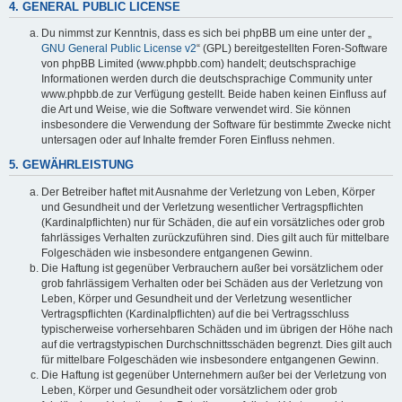
4. GENERAL PUBLIC LICENSE
Du nimmst zur Kenntnis, dass es sich bei phpBB um eine unter der „
GNU General Public License v2
“ (GPL) bereitgestellten Foren-Software
von phpBB Limited (www.phpbb.com) handelt; deutschsprachige
Informationen werden durch die deutschsprachige Community unter
www.phpbb.de zur Verfügung gestellt. Beide haben keinen Einfluss auf
die Art und Weise, wie die Software verwendet wird. Sie können
insbesondere die Verwendung der Software für bestimmte Zwecke nicht
untersagen oder auf Inhalte fremder Foren Einfluss nehmen.
5. GEWÄHRLEISTUNG
Der Betreiber haftet mit Ausnahme der Verletzung von Leben, Körper
und Gesundheit und der Verletzung wesentlicher Vertragspflichten
(Kardinalpflichten) nur für Schäden, die auf ein vorsätzliches oder grob
fahrlässiges Verhalten zurückzuführen sind. Dies gilt auch für mittelbare
Folgeschäden wie insbesondere entgangenen Gewinn.
Die Haftung ist gegenüber Verbrauchern außer bei vorsätzlichem oder
grob fahrlässigem Verhalten oder bei Schäden aus der Verletzung von
Leben, Körper und Gesundheit und der Verletzung wesentlicher
Vertragspflichten (Kardinalpflichten) auf die bei Vertragsschluss
typischerweise vorhersehbaren Schäden und im übrigen der Höhe nach
auf die vertragstypischen Durchschnittsschäden begrenzt. Dies gilt auch
für mittelbare Folgeschäden wie insbesondere entgangenen Gewinn.
Die Haftung ist gegenüber Unternehmern außer bei der Verletzung von
Leben, Körper und Gesundheit oder vorsätzlichem oder grob