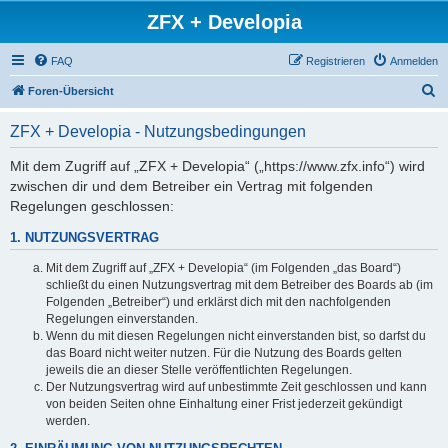
ZFX + Developia
FAQ
Registrieren
Anmelden
S
Foren-Übersicht
u
ZFX + Developia - Nutzungsbedingungen
c
h
Mit dem Zugriff auf „ZFX + Developia“ („https://www.zfx.info“) wird
zwischen dir und dem Betreiber ein Vertrag mit folgenden
e
Regelungen geschlossen:
1. NUTZUNGSVERTRAG
Mit dem Zugriff auf „ZFX + Developia“ (im Folgenden „das Board“)
schließt du einen Nutzungsvertrag mit dem Betreiber des Boards ab (im
Folgenden „Betreiber“) und erklärst dich mit den nachfolgenden
Regelungen einverstanden.
Wenn du mit diesen Regelungen nicht einverstanden bist, so darfst du
das Board nicht weiter nutzen. Für die Nutzung des Boards gelten
jeweils die an dieser Stelle veröffentlichten Regelungen.
Der Nutzungsvertrag wird auf unbestimmte Zeit geschlossen und kann
von beiden Seiten ohne Einhaltung einer Frist jederzeit gekündigt
werden.