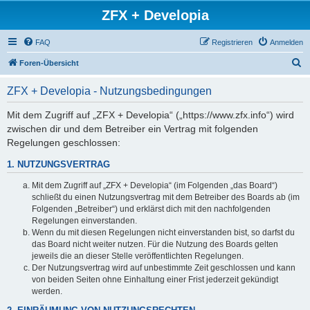
ZFX + Developia
FAQ
Registrieren
Anmelden
S
Foren-Übersicht
u
ZFX + Developia - Nutzungsbedingungen
c
h
Mit dem Zugriff auf „ZFX + Developia“ („https://www.zfx.info“) wird
zwischen dir und dem Betreiber ein Vertrag mit folgenden
e
Regelungen geschlossen:
1. NUTZUNGSVERTRAG
Mit dem Zugriff auf „ZFX + Developia“ (im Folgenden „das Board“)
schließt du einen Nutzungsvertrag mit dem Betreiber des Boards ab (im
Folgenden „Betreiber“) und erklärst dich mit den nachfolgenden
Regelungen einverstanden.
Wenn du mit diesen Regelungen nicht einverstanden bist, so darfst du
das Board nicht weiter nutzen. Für die Nutzung des Boards gelten
jeweils die an dieser Stelle veröffentlichten Regelungen.
Der Nutzungsvertrag wird auf unbestimmte Zeit geschlossen und kann
von beiden Seiten ohne Einhaltung einer Frist jederzeit gekündigt
werden.