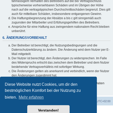
fahrlässigem Verhalten des Betreibers auf die bei Vertragsschluss
typischerweise vorhersehbaren Schäden und im Übrigen der Höhe
nach auf die vertragstypischen Durchschnittsschäden begrenzt. Dies gilt
auch für mittelbare Schäden, insbesondere entgangenen Gewinn.
Die Haftungsbegrenzung der Absätze a bis c gilt sinngemäß auch
zugunsten der Mitarbeiter und Erfüllungsgehilfen des Betreibers.
Ansprüche für eine Haftung aus zwingendem nationalem Recht bleiben
unberührt.
6. ÄNDERUNGSVORBEHALT
Der Betreiber ist berechtigt, die Nutzungsbedingungen und die
Datenschutzerklärung zu ändern. Die Änderung wird dem Nutzer per E-
Mail mitgeteilt.
Der Nutzer ist berechtigt, den Änderungen zu widersprechen. Im Falle
des Widerspruchs erlischt das zwischen dem Betreiber und dem Nutzer
bestehende Vertragsverhältnis mit sofortiger Wirkung.
Die Änderungen gelten als anerkannt und verbindlich, wenn der Nutzer
den Änderungen zugestimmt hat.
Informationen über den Umgang mit deinen persönlichen Daten
Diese Website nutzt Cookies, um dir den
sind in der Datenschutzerklärung enthalten.
bestmöglichen Komfort bei der Nutzung zu
bieten.
Mehr erfahren
Foren-Übersicht
Alle Cookies löschen
Alle Zeiten sind
UTC+02:00
Verstanden!
Powered by
phpBB
® Forum Software © phpBB Limited