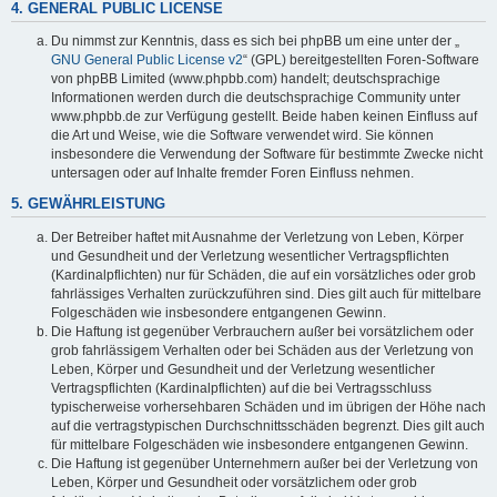
4. GENERAL PUBLIC LICENSE
Du nimmst zur Kenntnis, dass es sich bei phpBB um eine unter der „
GNU General Public License v2
“ (GPL) bereitgestellten Foren-Software
von phpBB Limited (www.phpbb.com) handelt; deutschsprachige
Informationen werden durch die deutschsprachige Community unter
www.phpbb.de zur Verfügung gestellt. Beide haben keinen Einfluss auf
die Art und Weise, wie die Software verwendet wird. Sie können
insbesondere die Verwendung der Software für bestimmte Zwecke nicht
untersagen oder auf Inhalte fremder Foren Einfluss nehmen.
5. GEWÄHRLEISTUNG
Der Betreiber haftet mit Ausnahme der Verletzung von Leben, Körper
und Gesundheit und der Verletzung wesentlicher Vertragspflichten
(Kardinalpflichten) nur für Schäden, die auf ein vorsätzliches oder grob
fahrlässiges Verhalten zurückzuführen sind. Dies gilt auch für mittelbare
Folgeschäden wie insbesondere entgangenen Gewinn.
Die Haftung ist gegenüber Verbrauchern außer bei vorsätzlichem oder
grob fahrlässigem Verhalten oder bei Schäden aus der Verletzung von
Leben, Körper und Gesundheit und der Verletzung wesentlicher
Vertragspflichten (Kardinalpflichten) auf die bei Vertragsschluss
typischerweise vorhersehbaren Schäden und im übrigen der Höhe nach
auf die vertragstypischen Durchschnittsschäden begrenzt. Dies gilt auch
für mittelbare Folgeschäden wie insbesondere entgangenen Gewinn.
Die Haftung ist gegenüber Unternehmern außer bei der Verletzung von
Leben, Körper und Gesundheit oder vorsätzlichem oder grob