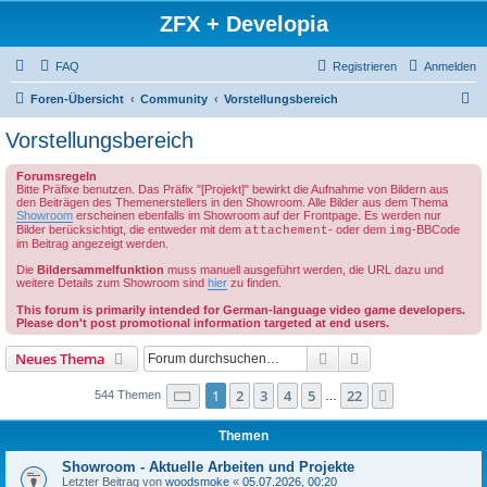
ZFX + Developia
FAQ
Registrieren
Anmelden
S
Foren-Übersicht
Community
Vorstellungsbereich
u
Vorstellungsbereich
c
Forumsregeln
h
Bitte Präfixe benutzen. Das Präfix "[Projekt]" bewirkt die Aufnahme von Bildern aus
den Beiträgen des Themenerstellers in den Showroom. Alle Bilder aus dem Thema
e
Showroom
erscheinen ebenfalls im Showroom auf der Frontpage. Es werden nur
Bilder berücksichtigt, die entweder mit dem
- oder dem
-BBCode
attachement
img
im Beitrag angezeigt werden.
Die
Bildersammelfunktion
muss manuell ausgeführt werden, die URL dazu und
weitere Details zum Showroom sind
hier
zu finden.
This forum is primarily intended for German-language video game developers.
Please don't post promotional information targeted at end users.
Suche
Erweiterte Suche
Neues Thema
Seite
1
von
22
1
2
3
4
5
22
Nächste
544 Themen
…
Themen
Showroom - Aktuelle Arbeiten und Projekte
Letzter Beitrag von
woodsmoke
«
05.07.2026, 00:20