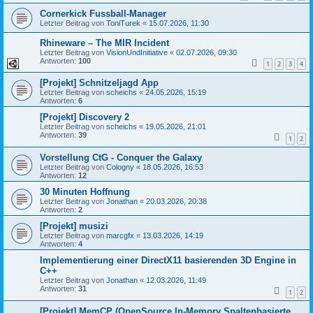
Cornerkick Fussball-Manager
Letzter Beitrag von
ToniTurek
«
15.07.2026, 11:30
Rhineware – The MIR Incident
Letzter Beitrag von
VisionUndInitiative
«
02.07.2026, 09:30
Antworten:
100
1
2
3
4
[Projekt] Schnitzeljagd App
Letzter Beitrag von
scheichs
«
24.05.2026, 15:19
Antworten:
6
[Projekt] Discovery 2
Letzter Beitrag von
scheichs
«
19.05.2026, 21:01
Antworten:
39
1
2
Vorstellung CtG - Conquer the Galaxy
Letzter Beitrag von
Cologny
«
18.05.2026, 16:53
Antworten:
12
30 Minuten Hoffnung
Letzter Beitrag von
Jonathan
«
20.03.2026, 20:38
Antworten:
2
[Projekt] musizi
Letzter Beitrag von
marcgfx
«
13.03.2026, 14:19
Antworten:
4
Implementierung einer DirectX11 basierenden 3D Engine in
C++
Letzter Beitrag von
Jonathan
«
12.03.2026, 11:49
Antworten:
31
1
2
[Projekt] MemCP (OpenSource In-Memory Spaltenbasierte