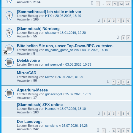
Antworten:
2164
1
70
71
72
73
…
[Sammelthread] Ich stelle mich vor
Letzter Beitrag von
HTX
«
20.06.2025, 18:40
Antworten:
165
1
2
3
4
5
6
[Stammtisch] Nürnberg
Letzter Beitrag von
shadow
«
18.01.2019, 12:20
Antworten:
55
1
2
Bitte helfen Sie uns, unser Top-Down-RPG zu testen.
Letzter Beitrag von
no_name_game_studio
«
04.08.2026, 14:10
Antworten:
5
Detektivbüro
Letzter Beitrag von
grinseengel
«
03.08.2026, 10:53
MirrorCAD
Letzter Beitrag von
Mirror
«
26.07.2026, 01:29
Antworten:
96
1
2
3
4
Aquarium-Messe
Letzter Beitrag von
grinseengel
«
25.07.2026, 17:39
Antworten:
17
[Stammtisch] ZFX online
Letzter Beitrag von
Hannes
«
18.07.2026, 18:10
Antworten:
163
1
2
3
4
5
6
Der Landvogt
Letzter Beitrag von
scheichs
«
16.07.2026, 14:26
Antworten:
242
1
6
7
8
9
…