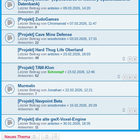
Datenbank)
Letzter Beitrag von
antisteo
«
09.03.2026, 14:20
Antworten:
23
[Projekt] ZudoGames
Letzter Beitrag von
Chromanoid
«
07.03.2026, 11:47
Antworten:
8
[Projekt] Cave Mine Defense
Letzter Beitrag von
woodsmoke
«
03.03.2026, 17:31
Antworten:
22
[Projekt] Hard Thug Life Oberland
Letzter Beitrag von
antisteo
«
23.02.2026, 18:03
Antworten:
48
1
2
[Projekt] TAW-Klon
Letzter Beitrag von
Schrompf
«
23.02.2026, 12:46
Antworten:
62
1
2
3
Murmeln
Letzter Beitrag von
Jonathan
«
22.02.2026, 12:21
Antworten:
7
[Projekt] Navpoint Beta
Letzter Beitrag von
woodsmoke
«
15.02.2026, 20:29
Antworten:
42
1
2
[Projekt] die alte gwX-Voxel-Engine
Letzter Beitrag von
antisteo
«
30.01.2026, 18:35
Antworten:
11
Neues Thema