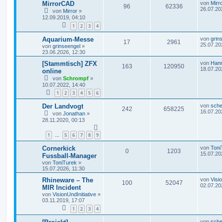
MirrorCAD
von
Mirr
96
62336
26.07.20
von
Mirror
»
12.09.2019, 04:10
1
2
3
4
Aquarium-Messe
von
grin
17
2961
25.07.20
von
grinseengel
»
23.06.2026, 12:30
[Stammtisch] ZFX
von
Han
163
120950
18.07.20
online
von
Schrompf
»
10.07.2022, 14:40
1
2
3
4
5
6
Der Landvogt
von
sche
242
658225
16.07.20
von
Jonathan
»
28.11.2020, 00:13
1
5
6
7
8
9
…
Cornerkick
von
Toni
0
1203
15.07.20
Fussball-Manager
von
ToniTurek
»
15.07.2026, 11:30
Rhineware – The
von
Visi
100
52047
02.07.20
MIR Incident
von
VisionUndInitiative
»
03.11.2019, 17:07
1
2
3
4
von
sche