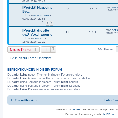
02.01.2026, 20:47
[Projekt] Navpoint
von
woo
42
15697
15.02.20
Beta
von
woodsmoke
»
02.09.2024, 22:55
1
2
[Projekt] die alte
von
anti
11
4204
30.01.20
gwX-Voxel-Engine
von
antisteo
»
16.01.2026, 19:27
Neues Thema
544 Themen
Zurück zur Foren-Übersicht
BERECHTIGUNGEN IN DIESEM FORUM
Du darfst
keine
neuen Themen in diesem Forum erstellen.
Du darfst
keine
Antworten zu Themen in diesem Forum erstellen.
Du darfst deine Beiträge in diesem Forum
nicht
ändern.
Du darfst deine Beiträge in diesem Forum
nicht
löschen.
Du darfst
keine
Dateianhänge in diesem Forum erstellen.
Foren-Übersicht
Alle Coo
Powered by
phpBB
® Forum Software © phpBB Lim
Deutsche Übersetzung durch
phpBB.de