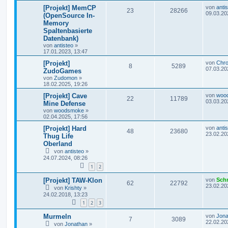
[Projekt] MemCP
von
anti
23
28266
09.03.20
(OpenSource In-
Memory
Spaltenbasierte
Datenbank)
von
antisteo
»
17.01.2023, 13:47
[Projekt]
von
Chr
8
5289
07.03.20
ZudoGames
von
Zudomon
»
18.02.2025, 19:26
[Projekt] Cave
von
woo
22
11789
03.03.20
Mine Defense
von
woodsmoke
»
02.04.2025, 17:56
[Projekt] Hard
von
anti
48
23680
23.02.20
Thug Life
Oberland
von
antisteo
»
24.07.2024, 08:26
1
2
[Projekt] TAW-Klon
von
Sch
62
22792
23.02.20
von
Krishty
»
24.02.2018, 13:23
1
2
3
Murmeln
von
Jona
7
3089
22.02.20
von
Jonathan
»