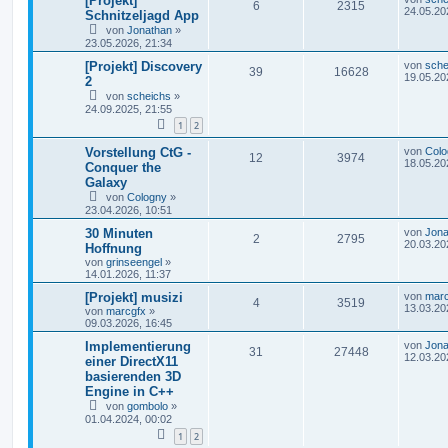
[Projekt]
6
2315
24.05.20
Schnitzeljagd App
von
Jonathan
»
23.05.2026, 21:34
[Projekt] Discovery
von
sche
39
16628
19.05.20
2
von
scheichs
»
24.09.2025, 21:55
1
2
Vorstellung CtG -
von
Colo
12
3974
18.05.20
Conquer the
Galaxy
von
Cologny
»
23.04.2026, 10:51
30 Minuten
von
Jona
2
2795
20.03.20
Hoffnung
von
grinseengel
»
14.01.2026, 11:37
[Projekt] musizi
von
marc
4
3519
13.03.20
von
marcgfx
»
09.03.2026, 16:45
Implementierung
von
Jona
31
27448
12.03.20
einer DirectX11
basierenden 3D
Engine in C++
von
gombolo
»
01.04.2024, 00:02
1
2