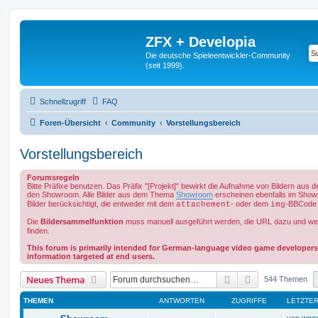
ZFX + Developia
Die deutsche Spieleentwickler-Community
(seit 1999).
Schnellzugriff
FAQ
Foren-Übersicht
Community
Vorstellungsbereich
Vorstellungsbereich
Forumsregeln
Bitte Präfixe benutzen. Das Präfix "[Projekt]" bewirkt die Aufnahme von Bildern aus 
den Showroom. Alle Bilder aus dem Thema
Showroom
erscheinen ebenfalls im Show
Bilder berücksichtigt, die entweder mit dem
- oder dem
-BBCode 
attachement
img
Die
Bildersammelfunktion
muss manuell ausgeführt werden, die URL dazu und we
finden.
This forum is primarily intended for German-language video game developers
information targeted at end users.
Suche
Erweiterte Suc
Neues Thema
544 Themen
THEMEN
ANTWORTEN
ZUGRIFFE
LETZTER
von
woo