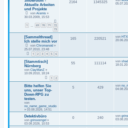
Showroom -
2164
1345325
05.07.20
Aktuelle Arbeiten
und Projekte
von
Aramis
»
30.03.2009, 15:53
1
69
70
71
72
…
73
[Sammelthread]
von
HTX
165
220521
20.06.20
Ich stelle mich vor
von
Chromanoid
»
25.07.2010, 23:48
1
2
3
4
5
6
[Stammtisch]
von
sha
55
111114
18.01.20
Nürnberg
von
ClayManZ
»
10.09.2010, 18:24
1
2
Bitte helfen Sie
von
no_
5
429
04.08.20
uns, unser Top-
Down-RPG zu
testen.
von
no_name_game_studio
»
03.08.2026, 14:51
Detektivbüro
von
grin
0
240
03.08.20
von
grinseengel
»
03.08.2026, 10:53