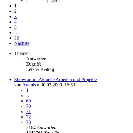
1
2
3
4
5
…
22
Nächste
Themen
Antworten
Zugriffe
Letzter Beitrag
Showroom - Aktuelle Arbeiten und Projekte
von
Aramis
»
30.03.2009, 15:53
1
…
69
70
71
72
73
2164
Antworten
1342761
Zugriffe