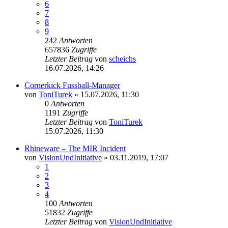
6
7
8
9
242
Antworten
657836
Zugriffe
Letzter Beitrag
von
scheichs
16.07.2026, 14:26
Cornerkick Fussball-Manager
von
ToniTurek
»
15.07.2026, 11:30
0
Antworten
1191
Zugriffe
Letzter Beitrag
von
ToniTurek
15.07.2026, 11:30
Rhineware – The MIR Incident
von
VisionUndInitiative
»
03.11.2019, 17:07
1
2
3
4
100
Antworten
51832
Zugriffe
Letzter Beitrag
von
VisionUndInitiative