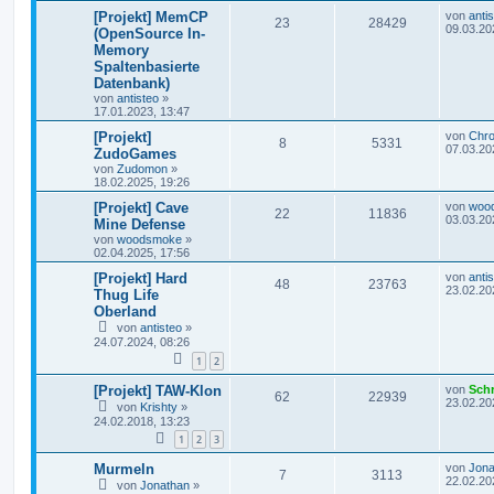
[Projekt] MemCP
von
anti
23
28429
09.03.20
(OpenSource In-
Memory
Spaltenbasierte
Datenbank)
von
antisteo
»
17.01.2023, 13:47
[Projekt]
von
Chr
8
5331
07.03.20
ZudoGames
von
Zudomon
»
18.02.2025, 19:26
[Projekt] Cave
von
woo
22
11836
03.03.20
Mine Defense
von
woodsmoke
»
02.04.2025, 17:56
[Projekt] Hard
von
anti
48
23763
23.02.20
Thug Life
Oberland
von
antisteo
»
24.07.2024, 08:26
1
2
[Projekt] TAW-Klon
von
Sch
62
22939
23.02.20
von
Krishty
»
24.02.2018, 13:23
1
2
3
Murmeln
von
Jona
7
3113
22.02.20
von
Jonathan
»