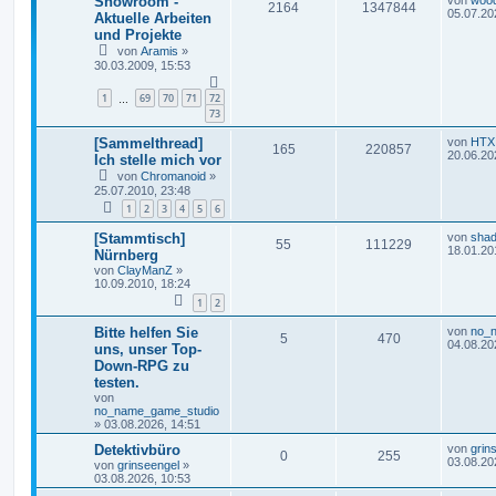
Showroom -
2164
1347844
05.07.20
Aktuelle Arbeiten
und Projekte
von
Aramis
»
30.03.2009, 15:53
1
69
70
71
72
…
73
[Sammelthread]
von
HTX
165
220857
20.06.20
Ich stelle mich vor
von
Chromanoid
»
25.07.2010, 23:48
1
2
3
4
5
6
[Stammtisch]
von
sha
55
111229
18.01.20
Nürnberg
von
ClayManZ
»
10.09.2010, 18:24
1
2
Bitte helfen Sie
von
no_
5
470
04.08.20
uns, unser Top-
Down-RPG zu
testen.
von
no_name_game_studio
»
03.08.2026, 14:51
Detektivbüro
von
grin
0
255
03.08.20
von
grinseengel
»
03.08.2026, 10:53