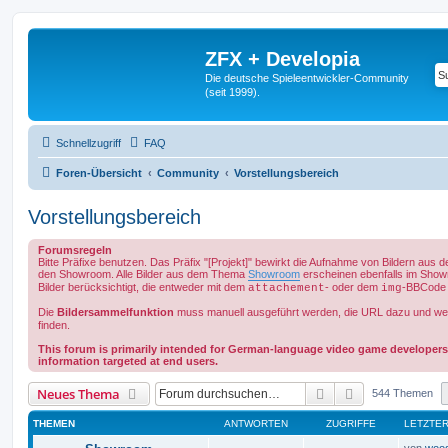
ZFX + Developia
Die deutsche Spieleentwickler-Community
(seit 1999).
Schnellzugriff
FAQ
Foren-Übersicht
Community
Vorstellungsbereich
Vorstellungsbereich
Forumsregeln
Bitte Präfixe benutzen. Das Präfix "[Projekt]" bewirkt die Aufnahme von Bildern aus 
den Showroom. Alle Bilder aus dem Thema
Showroom
erscheinen ebenfalls im Show
Bilder berücksichtigt, die entweder mit dem
- oder dem
-BBCode 
attachement
img
Die
Bildersammelfunktion
muss manuell ausgeführt werden, die URL dazu und we
finden.
This forum is primarily intended for German-language video game developers
information targeted at end users.
Suche
Erweiterte Suc
Neues Thema
544 Themen
THEMEN
ANTWORTEN
ZUGRIFFE
LETZTER
von
woo