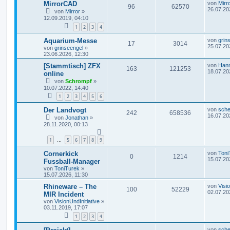
MirrorCAD
von
Mirr
96
62570
26.07.20
von
Mirror
»
12.09.2019, 04:10
1
2
3
4
Aquarium-Messe
von
grin
17
3014
25.07.20
von
grinseengel
»
23.06.2026, 12:30
[Stammtisch] ZFX
von
Han
163
121253
18.07.20
online
von
Schrompf
»
10.07.2022, 14:40
1
2
3
4
5
6
Der Landvogt
von
sche
242
658536
16.07.20
von
Jonathan
»
28.11.2020, 00:13
1
5
6
7
8
9
…
Cornerkick
von
Toni
0
1214
15.07.20
Fussball-Manager
von
ToniTurek
»
15.07.2026, 11:30
Rhineware – The
von
Visi
100
52229
02.07.20
MIR Incident
von
VisionUndInitiative
»
03.11.2019, 17:07
1
2
3
4
von
sche