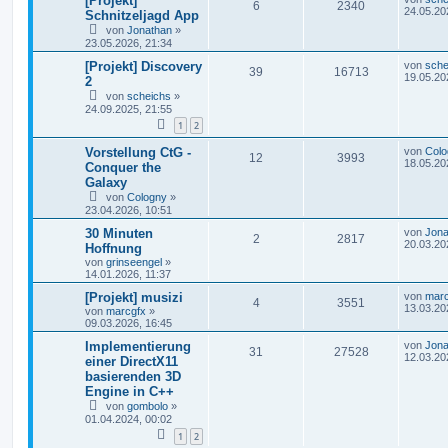
[Projekt]
6
2340
24.05.20
Schnitzeljagd App
von
Jonathan
»
23.05.2026, 21:34
[Projekt] Discovery
von
sche
39
16713
19.05.20
2
von
scheichs
»
24.09.2025, 21:55
1
2
Vorstellung CtG -
von
Colo
12
3993
18.05.20
Conquer the
Galaxy
von
Cologny
»
23.04.2026, 10:51
30 Minuten
von
Jona
2
2817
20.03.20
Hoffnung
von
grinseengel
»
14.01.2026, 11:37
[Projekt] musizi
von
marc
4
3551
13.03.20
von
marcgfx
»
09.03.2026, 16:45
Implementierung
von
Jona
31
27528
12.03.20
einer DirectX11
basierenden 3D
Engine in C++
von
gombolo
»
01.04.2024, 00:02
1
2