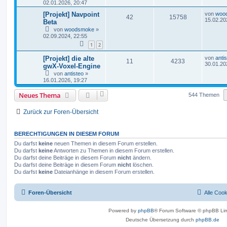
02.01.2026, 20:47
[Projekt] Navpoint
von
woo
42
15758
15.02.20
Beta
von
woodsmoke
»
02.09.2024, 22:55
1
2
[Projekt] die alte
von
anti
11
4233
30.01.20
gwX-Voxel-Engine
von
antisteo
»
16.01.2026, 19:27
Neues Thema
544 Themen
Zurück zur Foren-Übersicht
BERECHTIGUNGEN IN DIESEM FORUM
Du darfst
keine
neuen Themen in diesem Forum erstellen.
Du darfst
keine
Antworten zu Themen in diesem Forum erstellen.
Du darfst deine Beiträge in diesem Forum
nicht
ändern.
Du darfst deine Beiträge in diesem Forum
nicht
löschen.
Du darfst
keine
Dateianhänge in diesem Forum erstellen.
Foren-Übersicht
Alle Coo
Powered by
phpBB
® Forum Software © phpBB Lim
Deutsche Übersetzung durch
phpBB.de