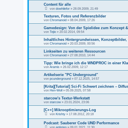
Content für alle
von
dowhilefor
»
28.09.2009, 21:49
Texturen, Fotos und Referenzbilder
von
Chromanoid
»
08.04.2009, 17:26
Gamedesign: Von der Spielidee zum Konzept &
von
Tejio
»
20.02.2014, 09:54
Inhaltliches Hintergrundwissen, Konzeptbilder,
von
Chromanoid
»
20.03.2009, 00:56
Linkseiten zu weiteren Ressourcen
von
Chromanoid
»
27.08.2010, 14:44
Tipp: Wie bringe ich die WNDPROC in einer Kla
von
Aramis
»
26.02.2009, 12:17
Artikelserie "PC Underground"
von
pcunderground
»
07.12.2025, 14:57
[Krita][Tutorial] Sci-Fi Schwert zeichnen – Dif
von
Hen-Woll
»
05.09.2025, 07:58
starcow's Textur-Werkstatt
von
starcow
»
23.01.2024, 23:06
[C++] Mikrooptimierungs-Log
von
Krishty
»
17.08.2012, 20:18
Podcast: Sauberer Code UND Performance
von
antisteo
»
09.01.2021, 11:30