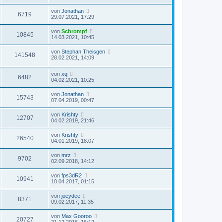
von
Jonathan
6719
29.07.2021, 17:29
von
Schrompf
10845
14.03.2021, 10:45
von
Stephan Theisgen
141548
28.02.2021, 14:09
von
xq
6482
04.02.2021, 10:25
von
Jonathan
15743
07.04.2019, 00:47
von
Krishty
12707
04.02.2019, 21:46
von
Krishty
26540
04.01.2019, 18:07
von
mrz
9702
02.09.2018, 14:12
von
fps3dR2
10941
10.04.2017, 01:15
von
joeydee
8371
09.02.2017, 11:35
von
Max Gooroo
20727