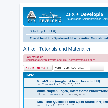
ZFX + Developia
Die deutsche Spieleentwickler-Comm
Schnellzugriff
FAQ
Foren-Übersicht
Spieleentwicklung
Artikel, Tutorials und
Artikel, Tutorials und Materialien
Forumsregeln
Möglichst sinnvolle Präfixe oder die Themensymbole nutzen.
Suche
Erw
Neues Thema
THEMEN
Musik/Töne (möglichst lizenzfrei oder CC)
von
Chromanoid
»
21.03.2010, 16:20
Artikelempfehlungen, interessante Publikatione
von
Chromanoid
»
26.08.2009, 19:34
Nützlicher Quellcode und Open Source Projekt
von
exploid
»
01.02.2011, 18:02