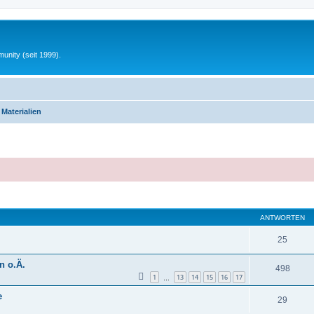
unity (seit 1999).
 Materialien
eiterte Suche
ANTWORTEN
25
n o.Ä.
498
1
13
14
15
16
17
…
e
29