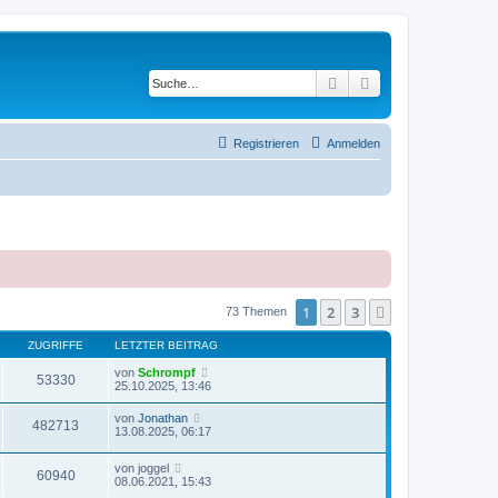
Suche
Erweiterte Suche
Registrieren
Anmelden
1
2
3
Nächste
73 Themen
ZUGRIFFE
LETZTER BEITRAG
von
Schrompf
53330
25.10.2025, 13:46
von
Jonathan
482713
13.08.2025, 06:17
von
joggel
60940
08.06.2021, 15:43