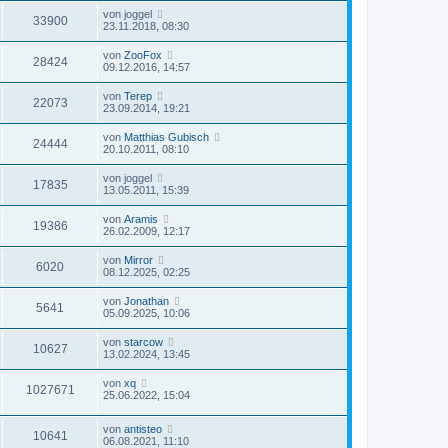
von
joggel
33900
23.11.2018, 08:30
von
ZooFox
28424
09.12.2016, 14:57
von
Terep
22073
23.09.2014, 19:21
von
Matthias Gubisch
24444
20.10.2011, 08:10
von
joggel
17835
13.05.2011, 15:39
von
Aramis
19386
26.02.2009, 12:17
von
Mirror
6020
08.12.2025, 02:25
von
Jonathan
5641
05.09.2025, 10:06
von
starcow
10627
13.02.2024, 13:45
von
xq
1027671
25.06.2022, 15:04
von
antisteo
10641
06.08.2021, 11:10