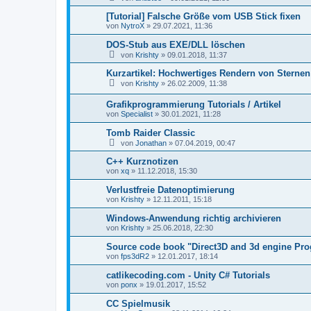
[Tutorial] Falsche Größe vom USB Stick fixen
von
NytroX
»
29.07.2021, 11:36
DOS-Stub aus EXE/DLL löschen
von
Krishty
»
09.01.2018, 11:37
Kurzartikel: Hochwertiges Rendern von Sternen
von
Krishty
»
26.02.2009, 11:38
Grafikprogrammierung Tutorials / Artikel
von
Specialist
»
30.01.2021, 11:28
Tomb Raider Classic
von
Jonathan
»
07.04.2019, 00:47
C++ Kurznotizen
von
xq
»
11.12.2018, 15:30
Verlustfreie Datenoptimierung
von
Krishty
»
12.11.2011, 15:18
Windows-Anwendung richtig archivieren
von
Krishty
»
25.06.2018, 22:30
Source code book "Direct3D and 3d engine Pr
von
fps3dR2
»
12.01.2017, 18:14
catlikecoding.com - Unity C# Tutorials
von
ponx
»
19.01.2017, 15:52
CC Spielmusik