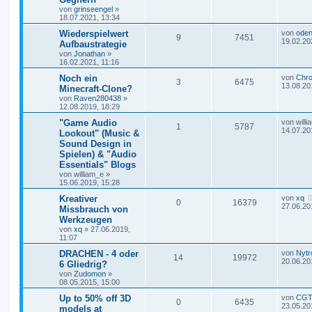
von
grinseengel
»
18.07.2021, 13:34
Wiederspielwert
von
oden
9
7451
19.02.20
Aufbaustrategie
von
Jonathan
»
16.02.2021, 11:16
Noch ein
von
Chr
3
6475
13.08.20
Minecraft-Clone?
von
Raven280438
»
12.08.2019, 18:29
"Game Audio
von
will
1
5787
14.07.20
Lookout" (Music &
Sound Design in
Spielen) & "Audio
Essentials" Blogs
von
william_e
»
15.06.2019, 15:28
Kreativer
von
xq
0
16379
27.06.20
Missbrauch von
Werkzeugen
von
xq
»
27.06.2019,
11:07
DRACHEN - 4 oder
von
Nytr
14
19972
20.06.20
6 Gliedrig?
von
Zudomon
»
08.05.2015, 15:00
Up to 50% off 3D
von
CGT
0
6435
23.05.20
models at