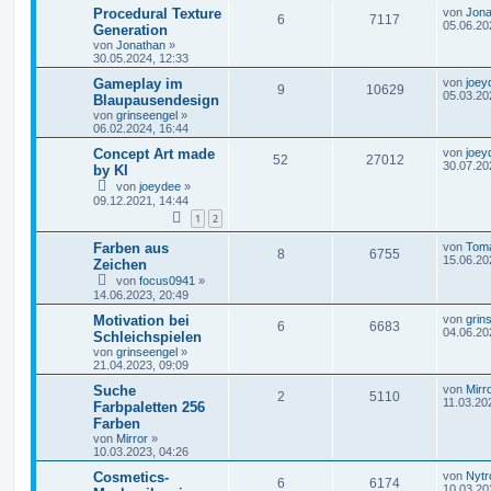
Procedural Texture
von
Jona
6
7117
05.06.20
Generation
von
Jonathan
»
30.05.2024, 12:33
Gameplay im
von
joey
9
10629
05.03.20
Blaupausendesign
von
grinseengel
»
06.02.2024, 16:44
Concept Art made
von
joey
52
27012
30.07.20
by KI
von
joeydee
»
09.12.2021, 14:44
1
2
Farben aus
von
Tom
8
6755
15.06.20
Zeichen
von
focus0941
»
14.06.2023, 20:49
Motivation bei
von
grin
6
6683
04.06.20
Schleichspielen
von
grinseengel
»
21.04.2023, 09:09
Suche
von
Mirr
2
5110
11.03.20
Farbpaletten 256
Farben
von
Mirror
»
10.03.2023, 04:26
Cosmetics-
von
Nytr
6
6174
10.03.20