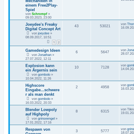
Mechaniken in
einem Free2Play-
Spiel
von
Schrompf
»
09.03.2023, 23:00
Joeydee's Freaky
von
Tho
43
53021
16.09.20
Digital Concept Art
von
joeydee
»
08.09.2017, 10:51
1
2
Gamedesign Ideen
von
Jona
6
5647
28.07.20
von
Jonathan
»
27.07.2022, 12:11
Explosion kann
von
gom
10
7128
14.04.20
ein Ärgernis sein
von
gombolo
»
10.04.2022, 11:26
Highscore
von
gom
2
4958
16.03.20
Eingabe...schwere
r als man denkt
von
gombolo
»
16.03.2022, 20:33
Blender Lowpoly
von
Tiles
8
6315
19.01.20
auf Highpoly
von
grinseengel
»
17.01.2022, 17:16
Respawn von
von
grin
3
5777
18.07.20
Gegnern