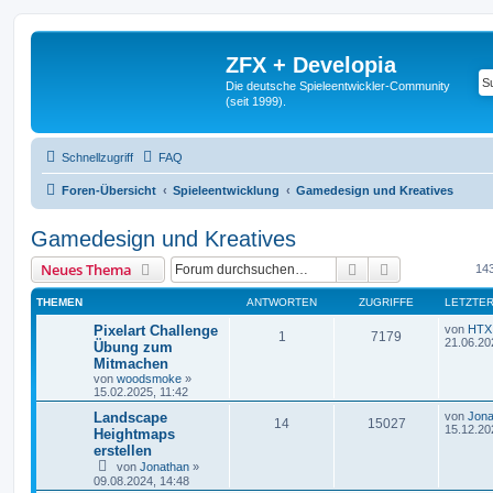
ZFX + Developia
Die deutsche Spieleentwickler-Community
(seit 1999).
Schnellzugriff
FAQ
Foren-Übersicht
Spieleentwicklung
Gamedesign und Kreatives
Gamedesign und Kreatives
Suche
Erweiterte Suc
Neues Thema
14
THEMEN
ANTWORTEN
ZUGRIFFE
LETZTER
Pixelart Challenge
von
HTX
1
7179
21.06.20
Übung zum
Mitmachen
von
woodsmoke
»
15.02.2025, 11:42
Landscape
von
Jona
14
15027
15.12.20
Heightmaps
erstellen
von
Jonathan
»
09.08.2024, 14:48