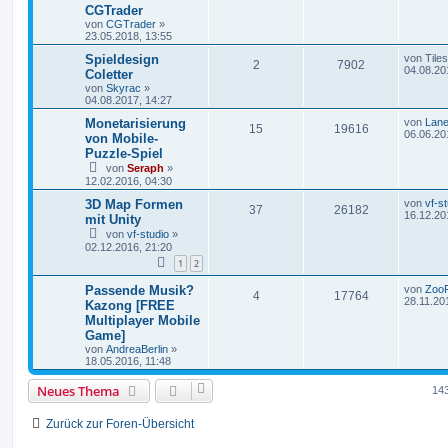
CGTrader
von
CGTrader
»
23.05.2018, 13:55
Spieldesign
von
Tiles
2
7902
04.08.20
Coletter
von
Skyrac
»
04.08.2017, 14:27
Monetarisierung
von
Lan
15
19616
06.06.20
von Mobile-
Puzzle-Spiel
von
Seraph
»
12.02.2016, 04:30
3D Map Formen
von
vf-s
37
26182
16.12.20
mit Unity
von
vf-studio
»
02.12.2016, 21:20
1
2
Passende Musik?
von
Zoo
4
17764
28.11.20
Kazong [FREE
Multiplayer Mobile
Game]
von
AndreaBerlin
»
18.05.2016, 11:48
Neues Thema
14
Zurück zur Foren-Übersicht