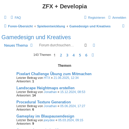
ZFX + Developia
FAQ
Registrieren
Anmelden
S
Foren-Übersicht
Spieleentwicklung
Gamedesign und Kreatives
u
Gamedesign und Kreatives
c
Suche
Erweiterte Suche
Neues Thema
h
e
1
2
3
4
5
6
Nächste
143 Themen
Themen
Pixelart Challenge Übung zum Mitmachen
Letzter Beitrag von
HTX
«
21.06.2025, 12:34
Antworten:
1
Landscape Heightmaps erstellen
Letzter Beitrag von
Jonathan
«
15.12.2024, 08:53
Antworten:
14
Procedural Texture Generation
Letzter Beitrag von
Jonathan
«
05.06.2024, 17:27
Antworten:
6
Gameplay im Blaupausendesign
Letzter Beitrag von
joeydee
«
05.03.2024, 09:15
Antworten:
9