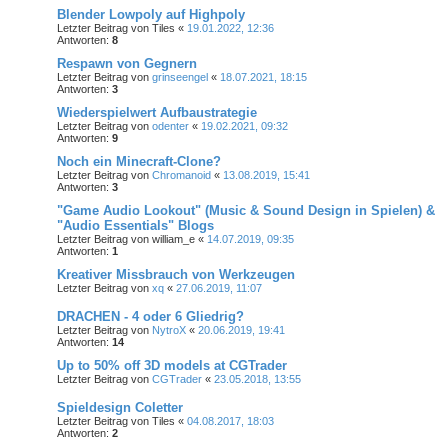
Blender Lowpoly auf Highpoly
Letzter Beitrag von
Tiles
«
19.01.2022, 12:36
Antworten:
8
Respawn von Gegnern
Letzter Beitrag von
grinseengel
«
18.07.2021, 18:15
Antworten:
3
Wiederspielwert Aufbaustrategie
Letzter Beitrag von
odenter
«
19.02.2021, 09:32
Antworten:
9
Noch ein Minecraft-Clone?
Letzter Beitrag von
Chromanoid
«
13.08.2019, 15:41
Antworten:
3
"Game Audio Lookout" (Music & Sound Design in Spielen) &
"Audio Essentials" Blogs
Letzter Beitrag von
william_e
«
14.07.2019, 09:35
Antworten:
1
Kreativer Missbrauch von Werkzeugen
Letzter Beitrag von
xq
«
27.06.2019, 11:07
DRACHEN - 4 oder 6 Gliedrig?
Letzter Beitrag von
NytroX
«
20.06.2019, 19:41
Antworten:
14
Up to 50% off 3D models at CGTrader
Letzter Beitrag von
CGTrader
«
23.05.2018, 13:55
Spieldesign Coletter
Letzter Beitrag von
Tiles
«
04.08.2017, 18:03
Antworten:
2