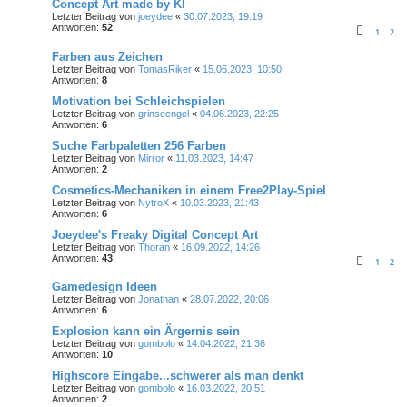
Concept Art made by KI
Letzter Beitrag von
joeydee
«
30.07.2023, 19:19
Antworten:
52
1
2
Farben aus Zeichen
Letzter Beitrag von
TomasRiker
«
15.06.2023, 10:50
Antworten:
8
Motivation bei Schleichspielen
Letzter Beitrag von
grinseengel
«
04.06.2023, 22:25
Antworten:
6
Suche Farbpaletten 256 Farben
Letzter Beitrag von
Mirror
«
11.03.2023, 14:47
Antworten:
2
Cosmetics-Mechaniken in einem Free2Play-Spiel
Letzter Beitrag von
NytroX
«
10.03.2023, 21:43
Antworten:
6
Joeydee's Freaky Digital Concept Art
Letzter Beitrag von
Thoran
«
16.09.2022, 14:26
Antworten:
43
1
2
Gamedesign Ideen
Letzter Beitrag von
Jonathan
«
28.07.2022, 20:06
Antworten:
6
Explosion kann ein Ärgernis sein
Letzter Beitrag von
gombolo
«
14.04.2022, 21:36
Antworten:
10
Highscore Eingabe...schwerer als man denkt
Letzter Beitrag von
gombolo
«
16.03.2022, 20:51
Antworten:
2