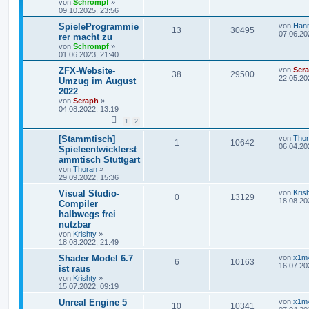
von
Schrompf
»
09.10.2025, 23:56
SpieleProgrammie
von
Han
13
30495
07.06.20
rer macht zu
von
Schrompf
»
01.06.2023, 21:40
ZFX-Website-
von
Ser
38
29500
22.05.20
Umzug im August
2022
von
Seraph
»
04.08.2022, 13:19
1
2
[Stammtisch]
von
Tho
1
10642
06.04.20
Spieleentwicklerst
ammtisch Stuttgart
von
Thoran
»
29.09.2022, 15:36
Visual Studio-
von
Kris
0
13129
18.08.20
Compiler
halbwegs frei
nutzbar
von
Krishty
»
18.08.2022, 21:49
Shader Model 6.7
von
x1m
6
10163
16.07.20
ist raus
von
Krishty
»
15.07.2022, 09:19
Unreal Engine 5
von
x1m
10
10341