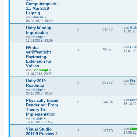
Computerspiele -
11. Mai 2019 -
Leipzig
von
Marcus
»
05.03.2019, 19:29
Unity kündigt
von
Guil
5
11652
15.01.20
Improbable
von
Krishty
»
12.01.2019, 23:09
NVidia
von
Guil
2
9932
14.01.20
veröffentlicht
Raytracing-
Extension für
Vulkan
von
Schrompf
»
11.10.2018, 20:50
Unity 2019
von
Kris
0
15367
26.10.20
Roadmap
von
Krishty
»
26.10.2018, 12:52
Physically Based
von
Kris
0
14434
16.10.20
Rendering: From
Theory To
Implementation
von
Krishty
»
16.10.2018, 21:53
Visual Studio
von
Sch
3
10779
27.09.20
2017.9 Preview 2