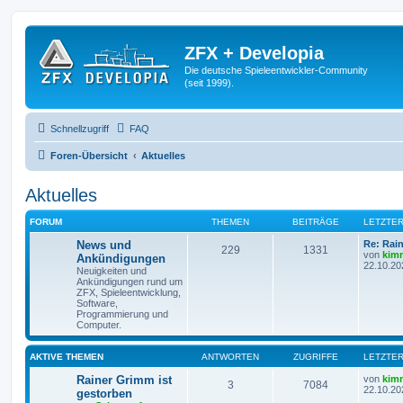
ZFX + Developia
Die deutsche Spieleentwickler-Community
(seit 1999).
Schnellzugriff
FAQ
Foren-Übersicht
Aktuelles
Aktuelles
FORUM
THEMEN
BEITRÄGE
LETZTER
News und
Re: Rai
229
1331
von
kim
Ankündigungen
22.10.20
Neuigkeiten und
Ankündigungen rund um
ZFX, Spieleentwicklung,
Software,
Programmierung und
Computer.
AKTIVE THEMEN
ANTWORTEN
ZUGRIFFE
LETZTER
Rainer Grimm ist
von
kim
3
7084
22.10.20
gestorben