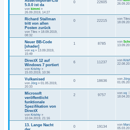
Asset-Importer-Lib
0
22605
26.09.20
5.0.0 ist da
von
kimmi
»
26.09.2019, 14:27
Richard Stallman
von
Tiles
0
22215
18.09.20
tritt von allen
Posten zurück
von
Tiles
»
18.09.2019,
08:32
Neuer BB-Code
von
Sch
1
8785
13.09.20
[shader]
von
xq
»
13.09.2019,
15:49
DirectX 12 auf
von
Kris
6
11237
22.08.20
Windows 7 portiert
von
Krishty
»
15.03.2019, 10:36
Vulkanised
von
Jörg
0
18636
01.05.20
von
Jörg
»
01.05.2019,
20:33
Microsoft
von
xq
2
9757
18.04.20
veröffentlicht
funktionale
Spezifikation von
DirectX
von
Krishty
»
10.04.2019, 21:16
13. Lange Nacht
von
Mar
0
19134
05.03.20
der