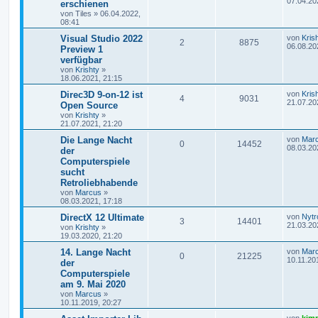
07.04.20
erschienen
von
Tiles
»
06.04.2022,
08:41
Visual Studio 2022
von
Kris
2
8875
06.08.20
Preview 1
verfügbar
von
Krishty
»
18.06.2021, 21:15
Direc3D 9-on-12 ist
von
Kris
4
9031
21.07.20
Open Source
von
Krishty
»
21.07.2021, 21:20
Die Lange Nacht
von
Mar
0
14452
08.03.20
der
Computerspiele
sucht
Retroliebhabende
von
Marcus
»
08.03.2021, 17:18
DirectX 12 Ultimate
von
Nytr
3
14401
21.03.20
von
Krishty
»
19.03.2020, 21:20
14. Lange Nacht
von
Mar
0
21225
10.11.20
der
Computerspiele
am 9. Mai 2020
von
Marcus
»
10.11.2019, 20:27
von
kim