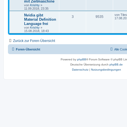
mit Zeitmaschine
von
Krishty
»
11.09.2018, 23:35
Nvidia gibt
von
Tiles
3
9535
17.08.20
Material Definition
Language frei
von
Krishty
»
15.08.2018, 18:43
Zurück zur Foren-Übersicht
Foren-Übersicht
Alle Coo
Powered by
phpBB
® Forum Software © phpBB Lim
Deutsche Übersetzung durch
phpBB.de
Datenschutz
|
Nutzungsbedingungen