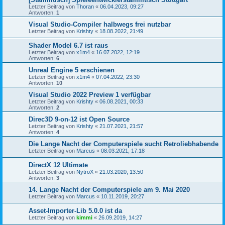
Letzter Beitrag von
Thoran
«
06.04.2023, 09:27
Antworten:
1
Visual Studio-Compiler halbwegs frei nutzbar
Letzter Beitrag von
Krishty
«
18.08.2022, 21:49
Shader Model 6.7 ist raus
Letzter Beitrag von
x1m4
«
16.07.2022, 12:19
Antworten:
6
Unreal Engine 5 erschienen
Letzter Beitrag von
x1m4
«
07.04.2022, 23:30
Antworten:
10
Visual Studio 2022 Preview 1 verfügbar
Letzter Beitrag von
Krishty
«
06.08.2021, 00:33
Antworten:
2
Direc3D 9-on-12 ist Open Source
Letzter Beitrag von
Krishty
«
21.07.2021, 21:57
Antworten:
4
Die Lange Nacht der Computerspiele sucht Retroliebhabende
Letzter Beitrag von
Marcus
«
08.03.2021, 17:18
DirectX 12 Ultimate
Letzter Beitrag von
NytroX
«
21.03.2020, 13:50
Antworten:
3
14. Lange Nacht der Computerspiele am 9. Mai 2020
Letzter Beitrag von
Marcus
«
10.11.2019, 20:27
Asset-Importer-Lib 5.0.0 ist da
Letzter Beitrag von
kimmi
«
26.09.2019, 14:27