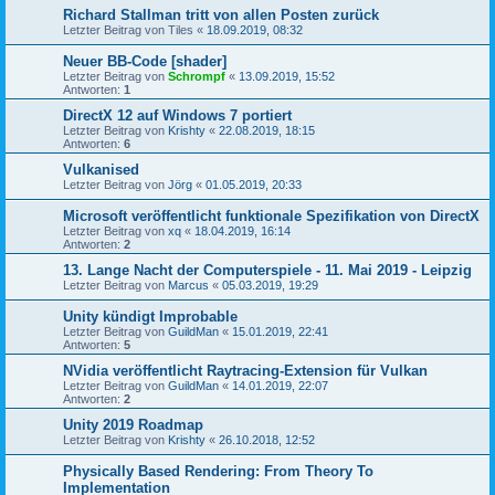
Richard Stallman tritt von allen Posten zurück
Letzter Beitrag von
Tiles
«
18.09.2019, 08:32
Neuer BB-Code [shader]
Letzter Beitrag von
Schrompf
«
13.09.2019, 15:52
Antworten:
1
DirectX 12 auf Windows 7 portiert
Letzter Beitrag von
Krishty
«
22.08.2019, 18:15
Antworten:
6
Vulkanised
Letzter Beitrag von
Jörg
«
01.05.2019, 20:33
Microsoft veröffentlicht funktionale Spezifikation von DirectX
Letzter Beitrag von
xq
«
18.04.2019, 16:14
Antworten:
2
13. Lange Nacht der Computerspiele - 11. Mai 2019 - Leipzig
Letzter Beitrag von
Marcus
«
05.03.2019, 19:29
Unity kündigt Improbable
Letzter Beitrag von
GuildMan
«
15.01.2019, 22:41
Antworten:
5
NVidia veröffentlicht Raytracing-Extension für Vulkan
Letzter Beitrag von
GuildMan
«
14.01.2019, 22:07
Antworten:
2
Unity 2019 Roadmap
Letzter Beitrag von
Krishty
«
26.10.2018, 12:52
Physically Based Rendering: From Theory To
Implementation