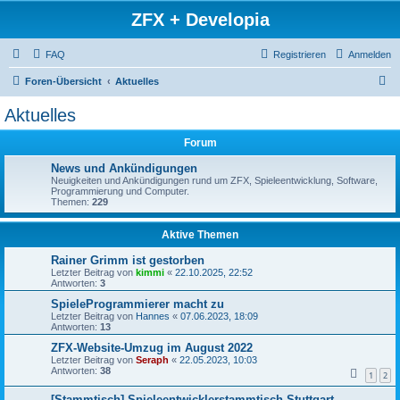
ZFX + Developia
FAQ
Registrieren
Anmelden
S
Foren-Übersicht
Aktuelles
u
Aktuelles
c
Forum
h
e
News und Ankündigungen
Neuigkeiten und Ankündigungen rund um ZFX, Spieleentwicklung, Software,
Programmierung und Computer.
Themen:
229
Aktive Themen
Rainer Grimm ist gestorben
Letzter Beitrag von
kimmi
«
22.10.2025, 22:52
Antworten:
3
SpieleProgrammierer macht zu
Letzter Beitrag von
Hannes
«
07.06.2023, 18:09
Antworten:
13
ZFX-Website-Umzug im August 2022
Letzter Beitrag von
Seraph
«
22.05.2023, 10:03
Antworten:
38
1
2
[Stammtisch] Spieleentwicklerstammtisch Stuttgart