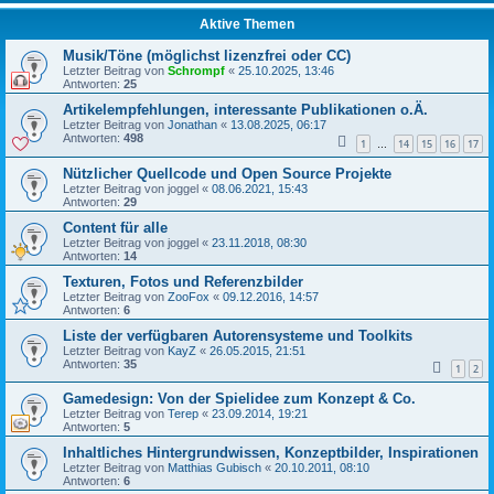
Aktive Themen
Musik/Töne (möglichst lizenzfrei oder CC)
Letzter Beitrag von
Schrompf
«
25.10.2025, 13:46
Antworten:
25
Artikelempfehlungen, interessante Publikationen o.Ä.
Letzter Beitrag von
Jonathan
«
13.08.2025, 06:17
Antworten:
498
1
14
15
16
17
…
Nützlicher Quellcode und Open Source Projekte
Letzter Beitrag von
joggel
«
08.06.2021, 15:43
Antworten:
29
Content für alle
Letzter Beitrag von
joggel
«
23.11.2018, 08:30
Antworten:
14
Texturen, Fotos und Referenzbilder
Letzter Beitrag von
ZooFox
«
09.12.2016, 14:57
Antworten:
6
Liste der verfügbaren Autorensysteme und Toolkits
Letzter Beitrag von
KayZ
«
26.05.2015, 21:51
Antworten:
35
1
2
Gamedesign: Von der Spielidee zum Konzept & Co.
Letzter Beitrag von
Terep
«
23.09.2014, 19:21
Antworten:
5
Inhaltliches Hintergrundwissen, Konzeptbilder, Inspirationen
Letzter Beitrag von
Matthias Gubisch
«
20.10.2011, 08:10
Antworten:
6