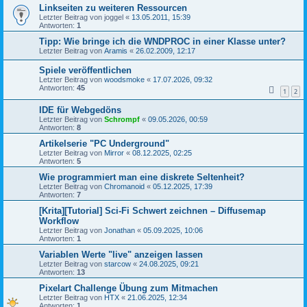
Linkseiten zu weiteren Ressourcen
Letzter Beitrag von
joggel
«
13.05.2011, 15:39
Antworten:
1
Tipp: Wie bringe ich die WNDPROC in einer Klasse unter?
Letzter Beitrag von
Aramis
«
26.02.2009, 12:17
Spiele veröffentlichen
Letzter Beitrag von
woodsmoke
«
17.07.2026, 09:32
Antworten:
45
1
2
IDE für Webgedöns
Letzter Beitrag von
Schrompf
«
09.05.2026, 00:59
Antworten:
8
Artikelserie "PC Underground"
Letzter Beitrag von
Mirror
«
08.12.2025, 02:25
Antworten:
5
Wie programmiert man eine diskrete Seltenheit?
Letzter Beitrag von
Chromanoid
«
05.12.2025, 17:39
Antworten:
7
[Krita][Tutorial] Sci-Fi Schwert zeichnen – Diffusemap
Workflow
Letzter Beitrag von
Jonathan
«
05.09.2025, 10:06
Antworten:
1
Variablen Werte "live" anzeigen lassen
Letzter Beitrag von
starcow
«
24.08.2025, 09:21
Antworten:
13
Pixelart Challenge Übung zum Mitmachen
Letzter Beitrag von
HTX
«
21.06.2025, 12:34
Antworten:
1