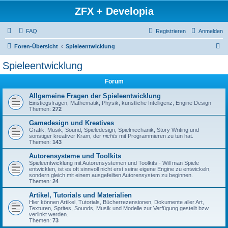
ZFX + Developia
FAQ
Registrieren
Anmelden
S
Foren-Übersicht
Spieleentwicklung
u
Spieleentwicklung
c
Forum
h
e
Allgemeine Fragen der Spieleentwicklung
Einstiegsfragen, Mathematik, Physik, künstliche Intelligenz, Engine Design
Themen:
272
Gamedesign und Kreatives
Grafik, Musik, Sound, Spieledesign, Spielmechanik, Story Writing und
sonstiger kreativer Kram, der
nichts
mit Programmieren zu tun hat.
Themen:
143
Autorensysteme und Toolkits
Spieleentwicklung mit Autorensystemen und Toolkits - Will man Spiele
entwicklen, ist es oft sinnvoll nicht erst seine eigene Engine zu entwickeln,
sondern gleich mit einem ausgefeilten Autorensystem zu beginnen.
Themen:
24
Artikel, Tutorials und Materialien
Hier können Artikel, Tutorials, Bücherrezensionen, Dokumente aller Art,
Texturen, Sprites, Sounds, Musik und Modelle zur Verfügung gestellt bzw.
verlinkt werden.
Themen:
73