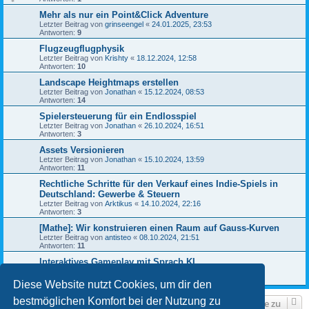
Mehr als nur ein Point&Click Adventure
Letzter Beitrag von
grinseengel
«
24.01.2025, 23:53
Antworten:
9
Flugzeugflugphysik
Letzter Beitrag von
Krishty
«
18.12.2024, 12:58
Antworten:
10
Landscape Heightmaps erstellen
Letzter Beitrag von
Jonathan
«
15.12.2024, 08:53
Antworten:
14
Spielersteuerung für ein Endlosspiel
Letzter Beitrag von
Jonathan
«
26.10.2024, 16:51
Antworten:
3
Assets Versionieren
Letzter Beitrag von
Jonathan
«
15.10.2024, 13:59
Antworten:
11
Rechtliche Schritte für den Verkauf eines Indie-Spiels in
Deutschland: Gewerbe & Steuern
Letzter Beitrag von
Arktikus
«
14.10.2024, 22:16
Antworten:
3
[Mathe]: Wir konstruieren einen Raum auf Gauss-Kurven
Letzter Beitrag von
antisteo
«
08.10.2024, 21:51
Antworten:
11
Interaktives Gameplay mit Sprach KI
Letzter Beitrag von
Schrompf
«
22.07.2024, 14:48
Antworten:
8
Diese Website nutzt Cookies, um dir den
bestmöglichen Komfort bei der Nutzung zu
Gehe zu