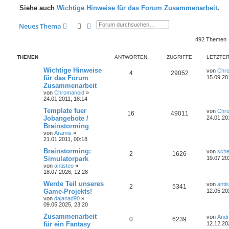
Siehe auch
Wichtige Hinweise für das Forum Zusammenarbeit
.
Suche
Erweiterte Suche
Neues Thema
492 Themen
THEMEN
ANTWORTEN
ZUGRIFFE
LETZTER
Wichtige Hinweise
von
Chr
4
29052
für das Forum
15.09.20
Zusammenarbeit
von
Chromanoid
»
24.01.2011, 18:14
Template fuer
von
Chr
16
49011
Jobangebote /
24.01.20
Brainstorming
von
Aramis
»
21.01.2011, 00:18
Brainstorming:
von
sche
2
1626
Simulatorpark
19.07.20
von
antisteo
»
18.07.2026, 12:28
Werde Teil unseres
von
anti
2
5341
Game-Projekts!
12.05.20
von
dajanad90
»
09.05.2025, 23:20
Zusammenarbeit
von
And
0
6239
für ein Fantasy
12.12.20