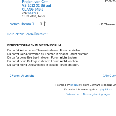
Projekt von C++
17.09.20
VS 2012 32 Bit auf
CLANG 64Bit
von
Walker
»
12.09.2018, 14:53
Neues Thema
492 Themen
Zurück zur Foren-Übersicht
BERECHTIGUNGEN IN DIESEM FORUM
Du darfst
keine
neuen Themen in diesem Forum erstellen.
Du darfst
keine
Antworten zu Themen in diesem Forum erstellen.
Du darfst deine Beiträge in diesem Forum
nicht
ändern.
Du darfst deine Beiträge in diesem Forum
nicht
löschen.
Du darfst
keine
Dateianhänge in diesem Forum erstellen.
Foren-Übersicht
Alle Coo
Powered by
phpBB
® Forum Software © phpBB Lim
Deutsche Übersetzung durch
phpBB.de
Datenschutz
|
Nutzungsbedingungen