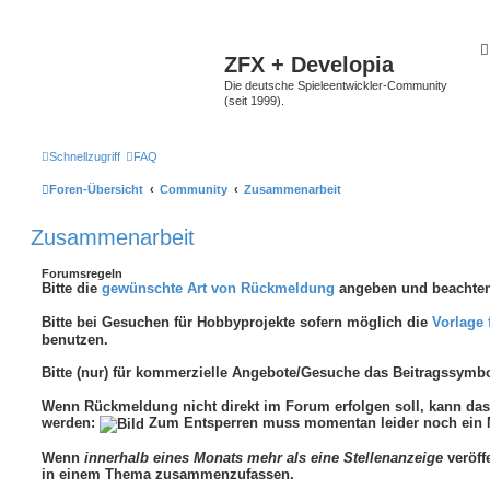
ZFX + Developia
Die deutsche Spieleentwickler-Community
(seit 1999).
Schnellzugriff
FAQ
Foren-Übersicht
Community
Zusammenarbeit
Zusammenarbeit
Forumsregeln
Bitte die
gewünschte Art von Rückmeldung
angeben und beachten
Bitte bei Gesuchen für Hobbyprojekte sofern möglich die
Vorlage 
benutzen.
Bitte (nur) für kommerzielle Angebote/Gesuche das Beitragssymb
Wenn Rückmeldung nicht direkt im Forum erfolgen soll, kann d
werden:
Zum Entsperren muss momentan leider noch ein M
Wenn
innerhalb eines Monats mehr als eine Stellenanzeige
veröffe
in einem Thema zusammenzufassen.