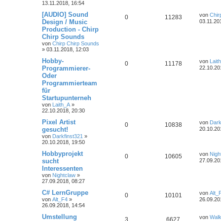
13.11.2018, 16:54
[AUDIO] Sound
von
Chir
0
11283
Design / Music
03.11.20
Production - Chirp
Chirp Sounds
von
Chirp Chirp Sounds
»
03.11.2018, 12:03
Hobby-
von
Lait
0
11178
Programmierer-
22.10.20
Oder
Programmierteam
für
Startupunterneh
von
Laith_A
»
22.10.2018, 20:30
Pixel Artist
von
Dark
0
10838
gesucht!
20.10.20
von
Darkfinst321
»
20.10.2018, 19:50
Hobbyprojekt
von
Nigh
0
10605
sucht
27.09.20
Interessenten
von
Nightclaw
»
27.09.2018, 08:27
C# LernGruppe
von
Alt_
0
10101
von
Alt_F4
»
26.09.20
26.09.2018, 14:54
Umstellung
von
Walk
3
6627