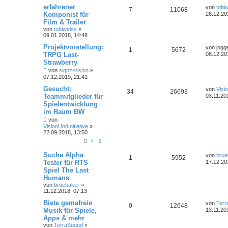
erfahrener
von
tobi
7
11068
Komponist für
26.12.20
Film & Trailer
von
tobiweiss
»
09.01.2018, 14:48
Projektvorstellung:
von
jogg
1
5672
TRPG Last-
08.12.20
Strawberry
von
signz-vision
»
07.12.2019, 21:41
Gesucht:
von
Visi
34
26693
Teammitglieder für
03.11.20
Spielentwicklung
im Raum BW
von
VisionUndInitiative
»
22.09.2018, 13:50
1
2
Suche Alpha
von
brue
1
5952
Tester für RTS
17.12.20
Spiel The Last
Humans
von
bruebaker
»
11.12.2018, 07:13
Biete gemafreie
von
Terr
0
12648
Musik für Spiele,
13.11.20
Apps & mehr
von
TerraSound
»