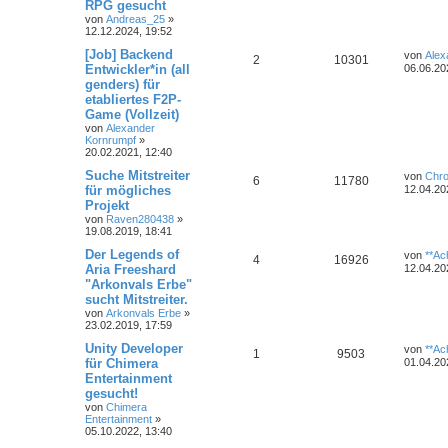
RPG gesucht
von
Andreas_25
»
12.12.2024, 19:52
[Job] Backend
von
Alex
2
10301
Entwickler*in (all
06.06.20
genders) für
etabliertes F2P-
Game (Vollzeit)
von
Alexander
Kornrumpf
»
20.02.2021, 12:40
Suche Mitstreiter
von
Chr
6
11780
für mögliches
12.04.20
Projekt
von
Raven280438
»
19.08.2019, 18:41
Der Legends of
von
**Ach
4
16926
Aria Freeshard
12.04.20
"Arkonvals Erbe"
sucht Mitstreiter.
von
Arkonvals Erbe
»
23.02.2019, 17:59
Unity Developer
von
**Ach
1
9503
für Chimera
01.04.20
Entertainment
gesucht!
von
Chimera
Entertainment
»
05.10.2022, 13:40