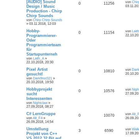
[AUDIO] Sound
von
Chir
0
11256
Design / Music
03.11.20
Production - Chirp
Chirp Sounds
von
Chirp Chirp Sounds
»
03.11.2018, 12:03
Hobby-
von
Lait
0
11154
Programmierer-
22.10.20
Oder
Programmierteam
für
Startupunterneh
von
Laith_A
»
22.10.2018, 20:30
Pixel Artist
von
Dark
0
10810
gesucht!
20.10.20
von
Darkfinst321
»
20.10.2018, 19:50
Hobbyprojekt
von
Nigh
0
10576
sucht
27.09.20
Interessenten
von
Nightclaw
»
27.09.2018, 08:27
C# LernGruppe
von
Alt_
0
10070
von
Alt_F4
»
26.09.20
26.09.2018, 14:54
Umstellung
von
Walk
3
6590
Projekt von C++
17.09.20
VS 2012 32 Bit auf