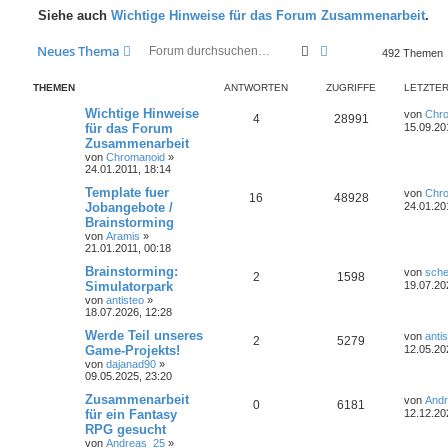
Siehe auch
Wichtige Hinweise für das Forum Zusammenarbeit
.
Suche
Erweiterte Suche
Neues Thema
492 Themen
THEMEN
ANTWORTEN
ZUGRIFFE
LETZTER
Wichtige Hinweise
von
Chr
4
28991
für das Forum
15.09.20
Zusammenarbeit
von
Chromanoid
»
24.01.2011, 18:14
Template fuer
von
Chr
16
48928
Jobangebote /
24.01.20
Brainstorming
von
Aramis
»
21.01.2011, 00:18
Brainstorming:
von
sche
2
1598
Simulatorpark
19.07.20
von
antisteo
»
18.07.2026, 12:28
Werde Teil unseres
von
anti
2
5279
Game-Projekts!
12.05.20
von
dajanad90
»
09.05.2025, 23:20
Zusammenarbeit
von
And
0
6181
für ein Fantasy
12.12.20
RPG gesucht
von
Andreas_25
»