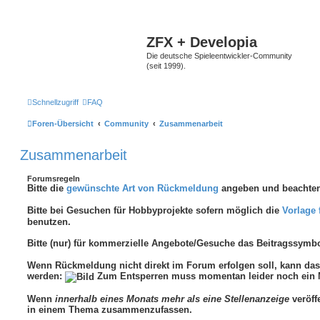
ZFX + Developia
Die deutsche Spieleentwickler-Community
(seit 1999).
Schnellzugriff
FAQ
Foren-Übersicht
Community
Zusammenarbeit
Zusammenarbeit
Forumsregeln
Bitte die
gewünschte Art von Rückmeldung
angeben und beachten
Bitte bei Gesuchen für Hobbyprojekte sofern möglich die
Vorlage 
benutzen.
Bitte (nur) für kommerzielle Angebote/Gesuche das Beitragssymb
Wenn Rückmeldung nicht direkt im Forum erfolgen soll, kann d
werden:
Zum Entsperren muss momentan leider noch ein M
Wenn
innerhalb eines Monats mehr als eine Stellenanzeige
veröffe
in einem Thema zusammenzufassen.