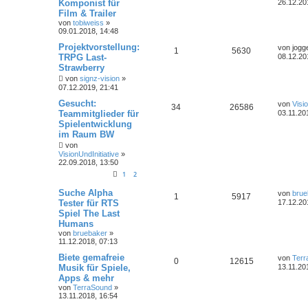
Komponist für
26.12.20
Film & Trailer
von
tobiweiss
»
09.01.2018, 14:48
Projektvorstellung:
von
jogg
1
5630
TRPG Last-
08.12.20
Strawberry
von
signz-vision
»
07.12.2019, 21:41
Gesucht:
von
Visi
34
26586
Teammitglieder für
03.11.20
Spielentwicklung
im Raum BW
von
VisionUndInitiative
»
22.09.2018, 13:50
1
2
Suche Alpha
von
brue
1
5917
Tester für RTS
17.12.20
Spiel The Last
Humans
von
bruebaker
»
11.12.2018, 07:13
Biete gemafreie
von
Terr
0
12615
Musik für Spiele,
13.11.20
Apps & mehr
von
TerraSound
»
13.11.2018, 16:54