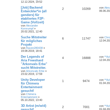
12.12.2024, 19:52
[Job] Backend
von
Alex
2
10269
Entwickler*in (all
06.06.20
genders) für
etabliertes F2P-
Game (Vollzeit)
von
Alexander
Kornrumpf
»
20.02.2021, 12:40
Suche Mitstreiter
von
Chr
6
11747
für mögliches
12.04.20
Projekt
von
Raven280438
»
19.08.2019, 18:41
Der Legends of
von
**Ach
4
16888
Aria Freeshard
12.04.20
"Arkonvals Erbe"
sucht Mitstreiter.
von
Arkonvals Erbe
»
23.02.2019, 17:59
Unity Developer
von
**Ach
1
9474
für Chimera
01.04.20
Entertainment
gesucht!
von
Chimera
Entertainment
»
05.10.2022, 13:40
3D Artist (m/w/d)
von
**Ach
2
7001
gesucht!
01.04.20