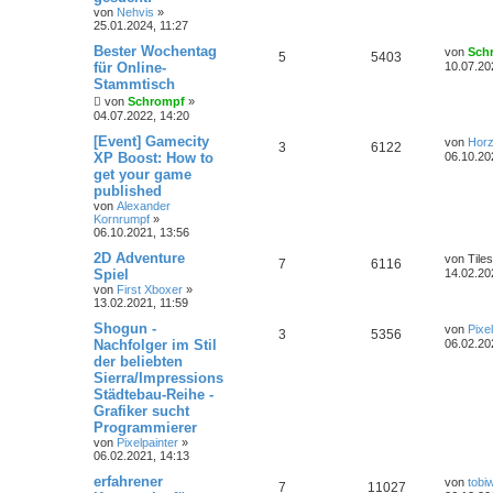
von
Nehvis
»
25.01.2024, 11:27
Bester Wochentag
von
Sch
5
5403
für Online-
10.07.20
Stammtisch
von
Schrompf
»
04.07.2022, 14:20
[Event] Gamecity
von
Hor
3
6122
XP Boost: How to
06.10.20
get your game
published
von
Alexander
Kornrumpf
»
06.10.2021, 13:56
2D Adventure
von
Tiles
7
6116
Spiel
14.02.20
von
First Xboxer
»
13.02.2021, 11:59
Shogun -
von
Pixe
3
5356
Nachfolger im Stil
06.02.20
der beliebten
Sierra/Impressions
Städtebau-Reihe -
Grafiker sucht
Programmierer
von
Pixelpainter
»
06.02.2021, 14:13
erfahrener
von
tobi
7
11027