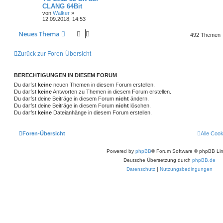
CLANG 64Bit
von
Walker
»
12.09.2018, 14:53
Neues Thema
492 Themen
Zurück zur Foren-Übersicht
BERECHTIGUNGEN IN DIESEM FORUM
Du darfst
keine
neuen Themen in diesem Forum erstellen.
Du darfst
keine
Antworten zu Themen in diesem Forum erstellen.
Du darfst deine Beiträge in diesem Forum
nicht
ändern.
Du darfst deine Beiträge in diesem Forum
nicht
löschen.
Du darfst
keine
Dateianhänge in diesem Forum erstellen.
Foren-Übersicht
Alle Coo
Powered by
phpBB
® Forum Software © phpBB Lim
Deutsche Übersetzung durch
phpBB.de
Datenschutz
|
Nutzungsbedingungen