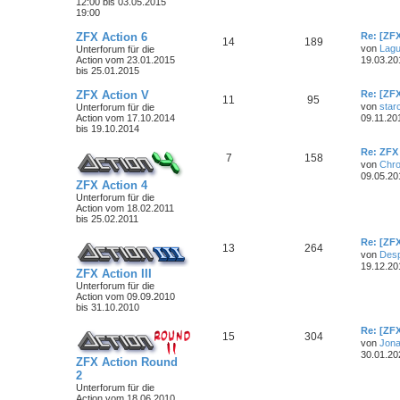
12:00 bis 03.05.2015
19:00
ZFX Action 6
Re: [ZF
14
189
von
Lag
Unterforum für die
Action vom 23.01.2015
19.03.20
bis 25.01.2015
ZFX Action V
Re: [ZF
11
95
von
star
Unterforum für die
Action vom 17.10.2014
09.11.20
bis 19.10.2014
Re: ZFX
7
158
von
Chr
09.05.20
ZFX Action 4
Unterforum für die
Action vom 18.02.2011
bis 25.02.2011
Re: [ZF
13
264
von
Desp
19.12.20
ZFX Action III
Unterforum für die
Action vom 09.09.2010
bis 31.10.2010
Re: [ZFX
15
304
von
Jona
30.01.20
ZFX Action Round
2
Unterforum für die
Action vom 18.06.2010