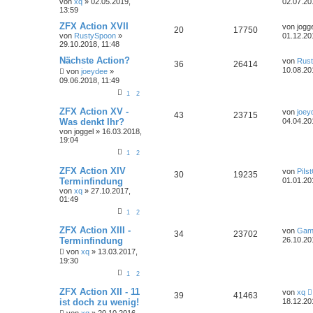
von
xq
»
02.05.2019,
02.07.20
13:59
ZFX Action XVII
von
jogg
20
17750
von
RustySpoon
»
01.12.20
29.10.2018, 11:48
Nächste Action?
von
Rus
36
26414
10.08.20
von
joeydee
»
09.06.2018, 11:49
1
2
ZFX Action XV -
von
joey
43
23715
Was denkt Ihr?
04.04.20
von
joggel
»
16.03.2018,
19:04
1
2
ZFX Action XIV
von
PiIs
30
19235
Terminfindung
01.01.20
von
xq
»
27.10.2017,
01:49
1
2
ZFX Action XIII -
von
Gam
34
23702
Terminfindung
26.10.20
von
xq
»
13.03.2017,
19:30
1
2
ZFX Action XII - 11
von
xq
39
41463
ist doch zu wenig!
18.12.20