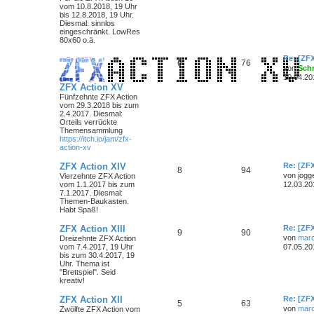
vom 10.8.2018, 19 Uhr
bis 12.8.2018, 19 Uhr.
Diesmal: sinnlos
eingeschränkt. LowRes
80x60 o.ä.
Re: [ZF
6
76
von
Sch
10.04.20
ZFX Action XV
Fünfzehnte ZFX Action
vom 29.3.2018 bis zum
2.4.2017. Diesmal:
Orteils verrückte
Themensammlung
https://itch.io/jam/zfx-
action-xv
ZFX Action XIV
Re: [ZF
8
94
von
jogg
Vierzehnte ZFX Action
vom 1.1.2017 bis zum
12.03.20
7.1.2017. Diesmal:
Themen-Baukasten.
Habt Spaß!
ZFX Action XIII
Re: [ZF
9
90
von
marc
Dreizehnte ZFX Action
vom 7.4.2017, 19 Uhr
07.05.20
bis zum 30.4.2017, 19
Uhr. Thema ist
"Brettspiel". Seid
kreativ!
ZFX Action XII
Re: [ZF
5
63
von
marc
Zwölfte ZFX Action vom