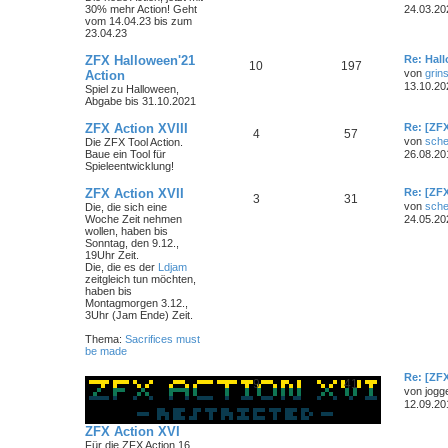
30% mehr Action! Geht
24.03.20
vom 14.04.23 bis zum
23.04.23
ZFX Halloween'21
Re: Hal
10
197
von
grin
Action
13.10.20
Spiel zu Halloween,
Abgabe bis 31.10.2021
ZFX Action XVIII
Re: [ZF
4
57
von
sche
Die ZFX Tool Action.
Baue ein Tool für
26.08.20
Spieleentwicklung!
ZFX Action XVII
Re: [ZFX
3
31
von
sche
Die, die sich eine
Woche Zeit nehmen
24.05.20
wollen, haben bis
Sonntag, den 9.12.,
19Uhr Zeit.
Die, die es der
Ldjam
zeitgleich tun möchten,
haben bis
Montagmorgen 3.12.,
3Uhr (Jam Ende) Zeit.
Thema:
Sacrifices must
be made
Re: [ZFX
9
41
von
jogg
12.09.20
ZFX Action XVI
Für die ZFX Action 16