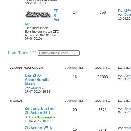
bis 23.07.2010
ZF
Re: [ZF
14
256
von
Desp
X
16.08.20
Act
ion 1
Hier findet ihr die
Beiträge der ersten ZFX
Action (22.04.2010 bis
07.06.2010)
S
E
Neues Thema
u
r
c
w
h
e
e
i
BEKANNTMACHUNGEN
ANTWORTEN
ZUGRIFFE
LETZTER
t
e
Das ZFX-
von
Alex
r
16
30883
ActionBundle -
24.09.20
t
e
Ideen
S
von
Aramis
»
u
27.07.2010, 18:35
c
h
THEMEN
e
ANTWORTEN
ZUGRIFFE
LETZTER
Zeit und Lust auf
von
Jona
20
6528
ZfxAction 26'1
07.05.20
von
Schrompf
»
13.04.2026, 10:16
ZfxAction '25 A
von
woo
15
5248