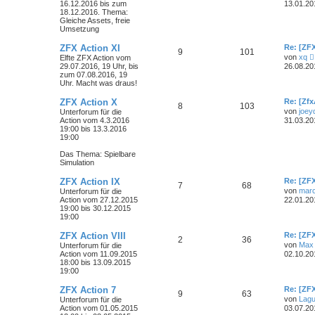
16.12.2016 bis zum
13.01.20
18.12.2016. Thema:
Gleiche Assets, freie
Umsetzung
ZFX Action XI
Re: [ZFX
9
101
von
xq
Elfte ZFX Action vom
29.07.2016, 19 Uhr, bis
26.08.20
zum 07.08.2016, 19
Uhr. Macht was draus!
ZFX Action X
Re: [Zf
8
103
von
joey
Unterforum für die
Action vom 4.3.2016
31.03.20
19:00 bis 13.3.2016
19:00
i
Das Thema: Spielbare
Simulation
ZFX Action IX
Re: [ZF
7
68
von
marc
Unterforum für die
Action vom 27.12.2015
22.01.20
19:00 bis 30.12.2015
19:00
ZFX Action VIII
Re: [ZF
2
36
von
Max
Unterforum für die
Action vom 11.09.2015
02.10.20
18:00 bis 13.09.2015
19:00
ZFX Action 7
Re: [ZF
9
63
von
Lag
Unterforum für die
Action vom 01.05.2015
03.07.20