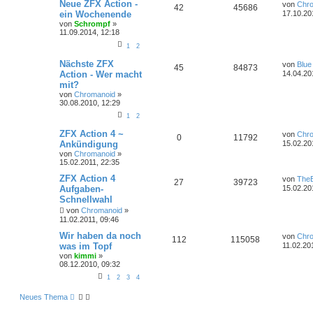
Neue ZFX Action -
von
Chr
42
45686
ein Wochenende
17.10.20
von
Schrompf
»
11.09.2014, 12:18
1
2
Nächste ZFX
von
Blue
45
84873
Action - Wer macht
14.04.20
mit?
von
Chromanoid
»
30.08.2010, 12:29
1
2
ZFX Action 4 ~
von
Chr
0
11792
Ankündigung
15.02.20
von
Chromanoid
»
15.02.2011, 22:35
ZFX Action 4
von
TheB
27
39723
Aufgaben-
15.02.20
Schnellwahl
von
Chromanoid
»
11.02.2011, 09:46
Wir haben da noch
von
Chr
112
115058
was im Topf
11.02.20
von
kimmi
»
08.12.2010, 09:32
1
2
3
4
Neues Thema