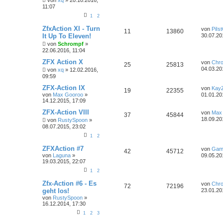
von
xq
»
20.10.2016,
11:07
1
2
ZfxAction XI - Turn
von
PiIs
11
13860
It Up To Eleven!
30.07.20
von
Schrompf
»
22.06.2016, 11:04
ZFX Action X
von
Chr
25
25813
04.03.20
von
xq
»
12.02.2016,
09:59
ZFX-Action IX
von
Kay
19
22355
von
Max Gooroo
»
01.01.20
14.12.2015, 17:09
ZFX-Action VIII
von
Max
37
45844
18.09.20
von
RustySpoon
»
08.07.2015, 23:02
1
2
ZFXAction #7
von
Gam
42
45712
von
Laguna
»
09.05.20
19.03.2015, 22:07
1
2
Zfx-Action #6 - Es
von
Chr
72
72196
geht los!
23.01.20
von
RustySpoon
»
16.12.2014, 17:30
1
2
3