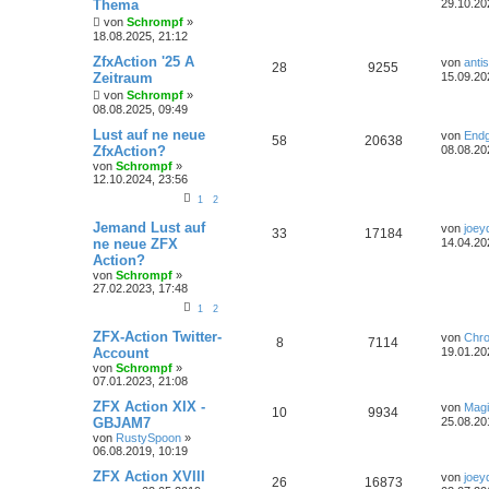
Thema
29.10.20
von
Schrompf
»
18.08.2025, 21:12
ZfxAction '25 A
von
anti
28
9255
Zeitraum
15.09.20
von
Schrompf
»
08.08.2025, 09:49
Lust auf ne neue
von
End
58
20638
ZfxAction?
08.08.20
von
Schrompf
»
12.10.2024, 23:56
1
2
Jemand Lust auf
von
joey
33
17184
ne neue ZFX
14.04.20
Action?
von
Schrompf
»
27.02.2023, 17:48
1
2
ZFX-Action Twitter-
von
Chr
8
7114
Account
19.01.20
von
Schrompf
»
07.01.2023, 21:08
ZFX Action XIX -
von
Magi
10
9934
GBJAM7
25.08.20
von
RustySpoon
»
06.08.2019, 10:19
ZFX Action XVIII
von
joey
26
16873