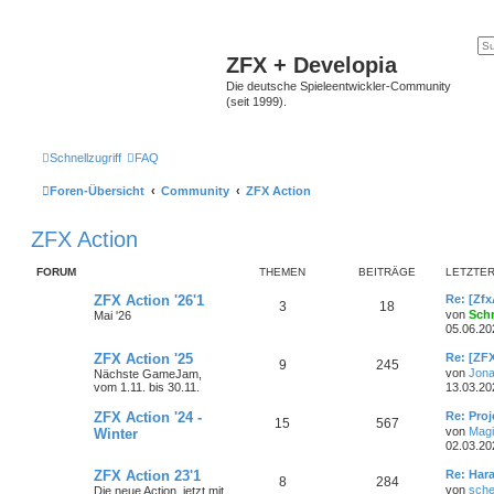
ZFX + Developia
Die deutsche Spieleentwickler-Community
(seit 1999).
Schnellzugriff
FAQ
Foren-Übersicht
Community
ZFX Action
ZFX Action
FORUM
THEMEN
BEITRÄGE
LETZTER
ZFX Action '26'1
Re: [Zf
3
18
von
Sch
Mai '26
05.06.20
ZFX Action '25
Re: [ZFX
9
245
von
Jona
Nächste GameJam,
vom 1.11. bis 30.11.
13.03.20
ZFX Action '24 -
Re: Proj
15
567
von
Magi
Winter
02.03.20
ZFX Action 23'1
Re: Har
8
284
von
sche
Die neue Action, jetzt mit