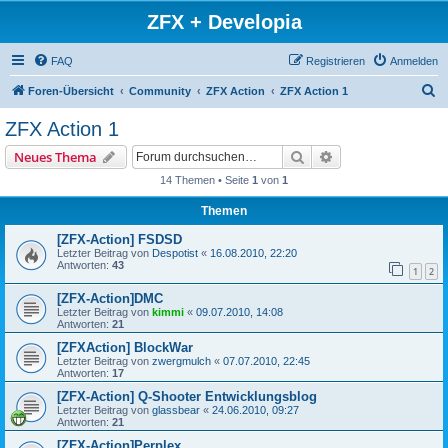
ZFX + Developia
FAQ
Registrieren
Anmelden
S
Foren-Übersicht
Community
ZFX Action
ZFX Action 1
u
ZFX Action 1
c
Suche
Erweiterte Suche
Neues Thema
h
14 Themen • Seite
1
von
1
e
Themen
[ZFX-Action] FSDSD
Letzter Beitrag von
Despotist
«
16.08.2010, 22:20
Antworten:
43
1
2
[ZFX-Action]DMC
Letzter Beitrag von
kimmi
«
09.07.2010, 14:08
Antworten:
21
[ZFXAction] BlockWar
Letzter Beitrag von
zwergmulch
«
07.07.2010, 22:45
Antworten:
17
[ZFX-Action] Q-Shooter Entwicklungsblog
Letzter Beitrag von
glassbear
«
24.06.2010, 09:27
Antworten:
21
[ZFX-Action]Perplex