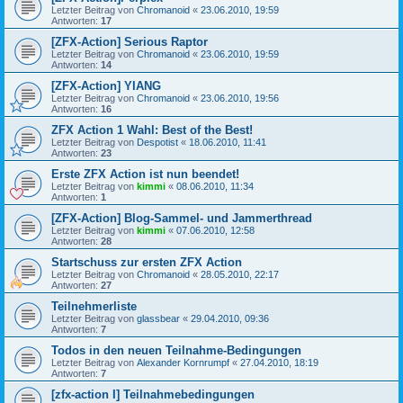
Letzter Beitrag von
Chromanoid
«
23.06.2010, 19:59
Antworten:
17
[ZFX-Action] Serious Raptor
Letzter Beitrag von
Chromanoid
«
23.06.2010, 19:59
Antworten:
14
[ZFX-Action] YIANG
Letzter Beitrag von
Chromanoid
«
23.06.2010, 19:56
Antworten:
16
ZFX Action 1 Wahl: Best of the Best!
Letzter Beitrag von
Despotist
«
18.06.2010, 11:41
Antworten:
23
Erste ZFX Action ist nun beendet!
Letzter Beitrag von
kimmi
«
08.06.2010, 11:34
Antworten:
1
[ZFX-Action] Blog-Sammel- und Jammerthread
Letzter Beitrag von
kimmi
«
07.06.2010, 12:58
Antworten:
28
Startschuss zur ersten ZFX Action
Letzter Beitrag von
Chromanoid
«
28.05.2010, 22:17
Antworten:
27
Teilnehmerliste
Letzter Beitrag von
glassbear
«
29.04.2010, 09:36
Antworten:
7
Todos in den neuen Teilnahme-Bedingungen
Letzter Beitrag von
Alexander Kornrumpf
«
27.04.2010, 18:19
Antworten:
7
[zfx-action I] Teilnahmebedingungen