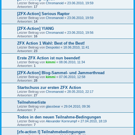
Letzter Beitrag von
Chromanoid
«
23.06.2010, 19:59
Antworten:
17
[ZFX-Action] Serious Raptor
Letzter Beitrag von
Chromanoid
«
23.06.2010, 19:59
Antworten:
14
[ZFX-Action] YIANG
Letzter Beitrag von
Chromanoid
«
23.06.2010, 19:56
Antworten:
16
ZFX Action 1 Wahl: Best of the Best!
Letzter Beitrag von
Despotist
«
18.06.2010, 11:41
Antworten:
23
Erste ZFX Action ist nun beendet!
Letzter Beitrag von
kimmi
«
08.06.2010, 11:34
Antworten:
1
[ZFX-Action] Blog-Sammel- und Jammerthread
Letzter Beitrag von
kimmi
«
07.06.2010, 12:58
Antworten:
28
Startschuss zur ersten ZFX Action
Letzter Beitrag von
Chromanoid
«
28.05.2010, 22:17
Antworten:
27
Teilnehmerliste
Letzter Beitrag von
glassbear
«
29.04.2010, 09:36
Antworten:
7
Todos in den neuen Teilnahme-Bedingungen
Letzter Beitrag von
Alexander Kornrumpf
«
27.04.2010, 18:19
Antworten:
7
[zfx-action I] Teilnahmebedingungen