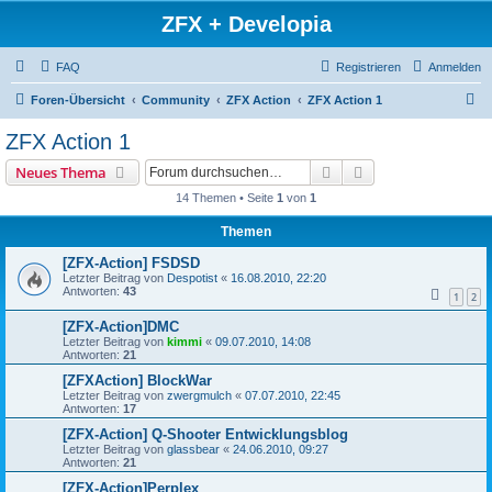
ZFX + Developia
FAQ
Registrieren
Anmelden
S
Foren-Übersicht
Community
ZFX Action
ZFX Action 1
u
ZFX Action 1
c
Suche
Erweiterte Suche
Neues Thema
h
14 Themen • Seite
1
von
1
e
Themen
[ZFX-Action] FSDSD
Letzter Beitrag von
Despotist
«
16.08.2010, 22:20
Antworten:
43
1
2
[ZFX-Action]DMC
Letzter Beitrag von
kimmi
«
09.07.2010, 14:08
Antworten:
21
[ZFXAction] BlockWar
Letzter Beitrag von
zwergmulch
«
07.07.2010, 22:45
Antworten:
17
[ZFX-Action] Q-Shooter Entwicklungsblog
Letzter Beitrag von
glassbear
«
24.06.2010, 09:27
Antworten:
21
[ZFX-Action]Perplex