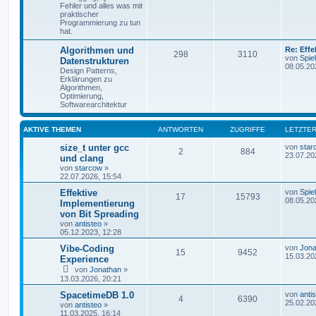
Fehler und alles was mit
praktischer
Programmierung zu tun
hat.
Algorithmen und
Re: Eff
298
3110
von
Spie
Datenstrukturen
08.05.20
Design Patterns,
Erklärungen zu
Algorithmen,
Optimierung,
Softwarearchitektur
AKTIVE THEMEN
ANTWORTEN
ZUGRIFFE
LETZTER
size_t unter gcc
von
star
2
884
23.07.20
und clang
von
starcow
»
22.07.2026, 15:54
Effektive
von
Spie
17
15793
08.05.20
Implementierung
von Bit Spreading
von
antisteo
»
05.12.2023, 12:28
Vibe-Coding
von
Jona
15
9452
15.03.20
Experience
von
Jonathan
»
13.03.2026, 20:21
SpacetimeDB 1.0
von
anti
4
6390
25.02.20
von
antisteo
»
11.03.2025, 16:14