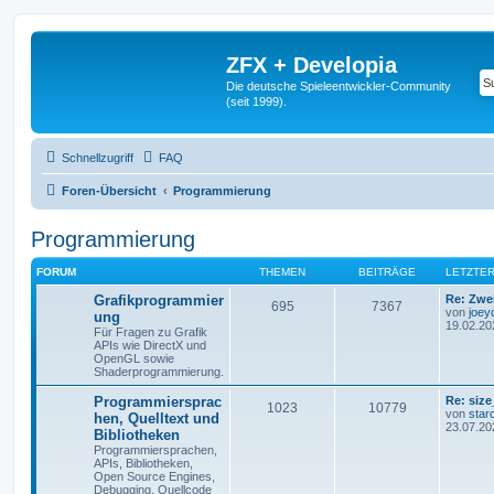
ZFX + Developia
Die deutsche Spieleentwickler-Community
(seit 1999).
Schnellzugriff
FAQ
Foren-Übersicht
Programmierung
Programmierung
FORUM
THEMEN
BEITRÄGE
LETZTER
Grafikprogrammier
Re: Zwe
695
7367
von
joey
ung
19.02.20
Für Fragen zu Grafik
APIs wie DirectX und
OpenGL sowie
Shaderprogrammierung.
Programmiersprac
Re: size
1023
10779
von
star
hen, Quelltext und
23.07.20
Bibliotheken
Programmiersprachen,
APIs, Bibliotheken,
Open Source Engines,
Debugging, Quellcode