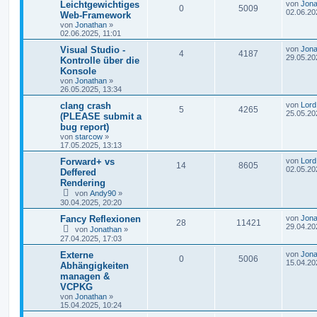
Leichtgewichtiges
von
Jona
0
5009
02.06.20
Web-Framework
von
Jonathan
»
02.06.2025, 11:01
Visual Studio -
von
Jona
4
4187
29.05.20
Kontrolle über die
Konsole
von
Jonathan
»
26.05.2025, 13:34
clang crash
von
Lord
5
4265
25.05.20
(PLEASE submit a
bug report)
von
starcow
»
17.05.2025, 13:13
Forward+ vs
von
Lord
14
8605
02.05.20
Deffered
Rendering
von
Andy90
»
30.04.2025, 20:20
Fancy Reflexionen
von
Jona
28
11421
29.04.20
von
Jonathan
»
27.04.2025, 17:03
Externe
von
Jona
0
5006
15.04.20
Abhängigkeiten
managen &
VCPKG
von
Jonathan
»
15.04.2025, 10:24