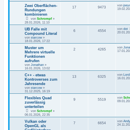
Zwei Oberflächen-
von
joey
17
9473
19.02.20
Rundungen
kombinieren
von
Schrompf
»
28.01.2026, 11:10
UB Falle mit
von
dot
6
4554
20.01.20
Compound Literal
von
starcow
»
18.01.2026, 17:22
Muster um
von
Jona
2
4265
17.01.20
Mehrere virtuelle
Funktionen
aufrufen
von
Jonathan
»
16.01.2026, 13:02
C++ - etwas
von
Lord
13
6325
16.01.20
Kontroverses zum
Jahresende
von
starcow
»
31.12.2025, 16:19
Flexibles Quad
von
Sch
9
5519
09.01.20
zuverlässig
unterteilen
von
Schrompf
»
06.01.2026, 22:35
Vulkan oder
von
And
7
6654
24.11.20
OpenGL als