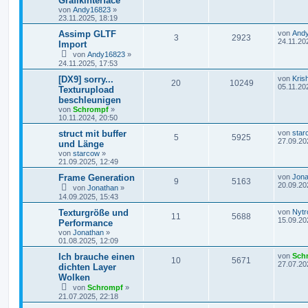
Grafikinterface
von
Andy16823
»
23.11.2025, 18:19
Assimp GLTF
von
And
3
2923
24.11.20
Import
von
Andy16823
»
24.11.2025, 17:53
[DX9] sorry...
von
Kris
20
10249
05.11.20
Texturupload
beschleunigen
von
Schrompf
»
10.11.2024, 20:50
struct mit buffer
von
star
5
5925
27.09.20
und Länge
von
starcow
»
21.09.2025, 12:49
Frame Generation
von
Jona
9
5163
20.09.20
von
Jonathan
»
14.09.2025, 15:43
Texturgröße und
von
Nytr
11
5688
15.09.20
Performance
von
Jonathan
»
01.08.2025, 12:09
Ich brauche einen
von
Sch
10
5671
27.07.20
dichten Layer
Wolken
von
Schrompf
»
21.07.2025, 22:18