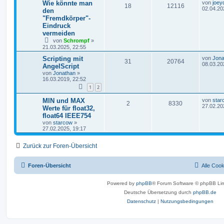
Wie könnte man
von
joey
18
12116
02.04.20
den
"Fremdkörper"-
Eindruck
vermeiden
von
Schrompf
»
21.03.2025, 22:55
Scripting mit
von
Jona
31
20764
08.03.20
AngelScript
von
Jonathan
»
16.03.2019, 22:52
1
2
MIN und MAX
von
star
2
8330
27.02.20
Werte für float32,
float64 IEEE754
von
starcow
»
27.02.2025, 19:17
Zurück zur Foren-Übersicht
Foren-Übersicht
Alle Coo
Powered by
phpBB
® Forum Software © phpBB Lim
Deutsche Übersetzung durch
phpBB.de
Datenschutz
|
Nutzungsbedingungen