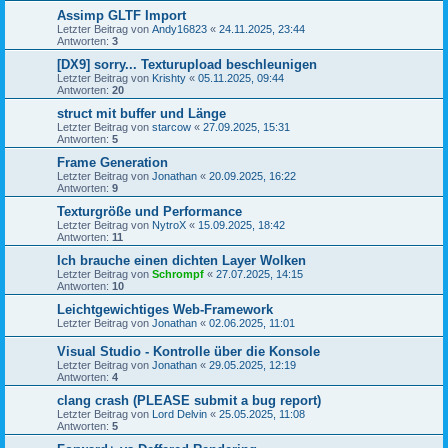
Assimp GLTF Import
Letzter Beitrag von
Andy16823
«
24.11.2025, 23:44
Antworten:
3
[DX9] sorry... Texturupload beschleunigen
Letzter Beitrag von
Krishty
«
05.11.2025, 09:44
Antworten:
20
struct mit buffer und Länge
Letzter Beitrag von
starcow
«
27.09.2025, 15:31
Antworten:
5
Frame Generation
Letzter Beitrag von
Jonathan
«
20.09.2025, 16:22
Antworten:
9
Texturgröße und Performance
Letzter Beitrag von
NytroX
«
15.09.2025, 18:42
Antworten:
11
Ich brauche einen dichten Layer Wolken
Letzter Beitrag von
Schrompf
«
27.07.2025, 14:15
Antworten:
10
Leichtgewichtiges Web-Framework
Letzter Beitrag von
Jonathan
«
02.06.2025, 11:01
Visual Studio - Kontrolle über die Konsole
Letzter Beitrag von
Jonathan
«
29.05.2025, 12:19
Antworten:
4
clang crash (PLEASE submit a bug report)
Letzter Beitrag von
Lord Delvin
«
25.05.2025, 11:08
Antworten:
5