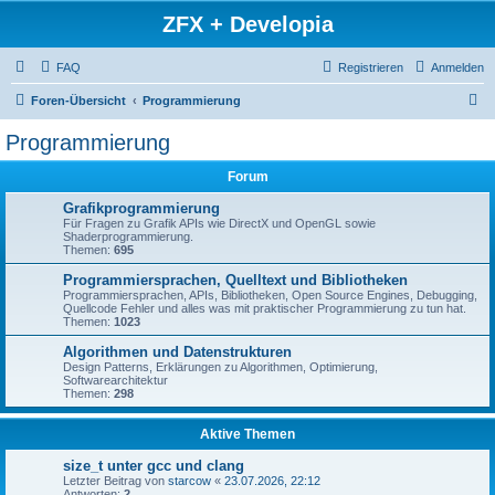
ZFX + Developia
FAQ
Registrieren
Anmelden
S
Foren-Übersicht
Programmierung
u
Programmierung
c
Forum
h
e
Grafikprogrammierung
Für Fragen zu Grafik APIs wie DirectX und OpenGL sowie
Shaderprogrammierung.
Themen:
695
Programmiersprachen, Quelltext und Bibliotheken
Programmiersprachen, APIs, Bibliotheken, Open Source Engines, Debugging,
Quellcode Fehler und alles was mit praktischer Programmierung zu tun hat.
Themen:
1023
Algorithmen und Datenstrukturen
Design Patterns, Erklärungen zu Algorithmen, Optimierung,
Softwarearchitektur
Themen:
298
Aktive Themen
size_t unter gcc und clang
Letzter Beitrag von
starcow
«
23.07.2026, 22:12
Antworten:
2