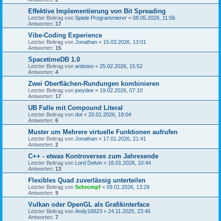
Effektive Implementierung von Bit Spreading
Letzter Beitrag von
Spiele Programmierer
«
08.05.2026, 11:56
Antworten:
17
Vibe-Coding Experience
Letzter Beitrag von
Jonathan
«
15.03.2026, 13:01
Antworten:
15
SpacetimeDB 1.0
Letzter Beitrag von
antisteo
«
25.02.2026, 15:52
Antworten:
4
Zwei Oberflächen-Rundungen kombinieren
Letzter Beitrag von
joeydee
«
19.02.2026, 07:10
Antworten:
17
UB Falle mit Compound Literal
Letzter Beitrag von
dot
«
20.01.2026, 18:04
Antworten:
6
Muster um Mehrere virtuelle Funktionen aufrufen
Letzter Beitrag von
Jonathan
«
17.01.2026, 21:41
Antworten:
2
C++ - etwas Kontroverses zum Jahresende
Letzter Beitrag von
Lord Delvin
«
16.01.2026, 10:44
Antworten:
13
Flexibles Quad zuverlässig unterteilen
Letzter Beitrag von
Schrompf
«
09.01.2026, 13:29
Antworten:
9
Vulkan oder OpenGL als Grafikinterface
Letzter Beitrag von
Andy16823
«
24.11.2025, 23:46
Antworten:
7