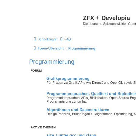
ZFX + Developia
Die deutsche Spieleentwickler-Comm
Schnellzugriff
FAQ
Foren-Übersicht
Programmierung
Programmierung
FORUM
Grafikprogrammierung
Für Fragen zu Grafik APIs wie DirectX und OpenGL sowie 
Programmiersprachen, Quelltext und Bibliothe
Programmiersprachen, APIs, Bibliotheken, Open Source Engin
Programmierung zu tun hat.
Algorithmen und Datenstrukturen
Design Patterns, Erklärungen zu Algorithmen, Optimierung, S
AKTIVE THEMEN
size_t unter gcc und clang