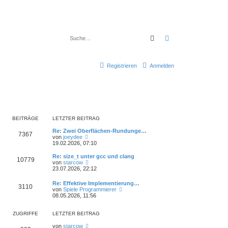
Suche
Erweiterte Suche
Registrieren
Anmelden
BEITRÄGE
LETZTER BEITRAG
Re: Zwei Oberflächen-Rundunge…
7367
N
von
joeydee
e
19.02.2026, 07:10
u
e
Re: size_t unter gcc und clang
10779
s
N
von
starcow
t
e
23.07.2026, 22:12
e
u
r
e
Re: Effektive Implementierung…
B
3110
s
N
von
Spiele Programmierer
e
t
e
08.05.2026, 11:56
i
e
u
t
r
e
r
B
s
ZUGRIFFE
LETZTER BEITRAG
a
e
t
g
i
e
von
starcow