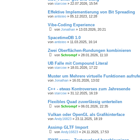
von
starcow
»
22.07.2026, 15:54
Effektive Implementierung von Bit Spreading
von
antisteo
»
05.12.2023, 12:28
Vibe-Coding Experience
von
Jonathan
»
13.03.2026, 20:21
SpacetimeDB 1.0
von
antisteo
»
11.03.2025, 16:14
Zwei Oberflächen-Rundungen kombinieren
von
Schrompf
»
28.01.2026, 11:10
UB Falle mit Compound Literal
von
starcow
»
18.01.2026, 17:22
Muster um Mehrere virtuelle Funktionen aufruf
von
Jonathan
»
16.01.2026, 13:02
C++ - etwas Kontroverses zum Jahresende
von
starcow
»
31.12.2025, 16:19
Flexibles Quad zuverlässig unterteilen
von
Schrompf
»
06.01.2026, 22:35
Vulkan oder OpenGL als Grafikinterface
von
Andy16823
»
23.11.2025, 18:19
Assimp GLTF Import
von
Andy16823
»
24.11.2025, 17:53