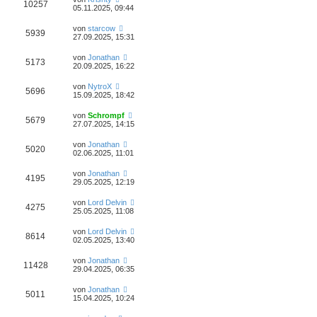
10257
05.11.2025, 09:44
von
starcow
5939
27.09.2025, 15:31
von
Jonathan
5173
20.09.2025, 16:22
von
NytroX
5696
15.09.2025, 18:42
von
Schrompf
5679
27.07.2025, 14:15
von
Jonathan
5020
02.06.2025, 11:01
von
Jonathan
4195
29.05.2025, 12:19
von
Lord Delvin
4275
25.05.2025, 11:08
von
Lord Delvin
8614
02.05.2025, 13:40
von
Jonathan
11428
29.04.2025, 06:35
von
Jonathan
5011
15.04.2025, 10:24