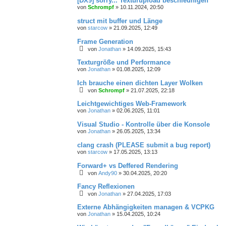
[DX9] sorry... Texturupload beschleunigen
von
Schrompf
»
10.11.2024, 20:50
struct mit buffer und Länge
von
starcow
»
21.09.2025, 12:49
Frame Generation
von
Jonathan
»
14.09.2025, 15:43
Texturgröße und Performance
von
Jonathan
»
01.08.2025, 12:09
Ich brauche einen dichten Layer Wolken
von
Schrompf
»
21.07.2025, 22:18
Leichtgewichtiges Web-Framework
von
Jonathan
»
02.06.2025, 11:01
Visual Studio - Kontrolle über die Konsole
von
Jonathan
»
26.05.2025, 13:34
clang crash (PLEASE submit a bug report)
von
starcow
»
17.05.2025, 13:13
Forward+ vs Deffered Rendering
von
Andy90
»
30.04.2025, 20:20
Fancy Reflexionen
von
Jonathan
»
27.04.2025, 17:03
Externe Abhängigkeiten managen & VCPKG
von
Jonathan
»
15.04.2025, 10:24