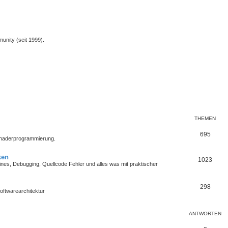
unity (seit 1999).
THEMEN
695
Shaderprogrammierung.
ken
1023
es, Debugging, Quellcode Fehler und alles was mit praktischer
298
oftwarearchitektur
ANTWORTEN