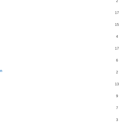
2
17
15
4
17
6
en
2
13
9
7
3