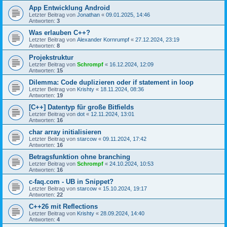
App Entwicklung Android
Letzter Beitrag von
Jonathan
«
09.01.2025, 14:46
Antworten:
3
Was erlauben C++?
Letzter Beitrag von
Alexander Kornrumpf
«
27.12.2024, 23:19
Antworten:
8
Projekstruktur
Letzter Beitrag von
Schrompf
«
16.12.2024, 12:09
Antworten:
15
Dilemma: Code duplizieren oder if statement in loop
Letzter Beitrag von
Krishty
«
18.11.2024, 08:36
Antworten:
19
[C++] Datentyp für große Bitfields
Letzter Beitrag von
dot
«
12.11.2024, 13:01
Antworten:
16
char array initialisieren
Letzter Beitrag von
starcow
«
09.11.2024, 17:42
Antworten:
16
Betragsfunktion ohne branching
Letzter Beitrag von
Schrompf
«
24.10.2024, 10:53
Antworten:
16
c-faq.com - UB in Snippet?
Letzter Beitrag von
starcow
«
15.10.2024, 19:17
Antworten:
22
C++26 mit Reflections
Letzter Beitrag von
Krishty
«
28.09.2024, 14:40
Antworten:
4