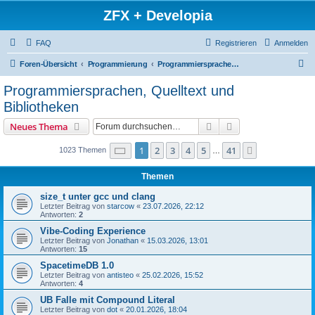
ZFX + Developia
FAQ
Registrieren
Anmelden
S
Foren-Übersicht
Programmierung
Programmiersprachen, Quelltext und Bibliotheken
u
Programmiersprachen, Quelltext und
c
Bibliotheken
h
Suche
Erweiterte Suche
Neues Thema
e
Seite
1
von
41
1
2
3
4
5
41
Nächste
1023 Themen
…
Themen
size_t unter gcc und clang
Letzter Beitrag von
starcow
«
23.07.2026, 22:12
Antworten:
2
Vibe-Coding Experience
Letzter Beitrag von
Jonathan
«
15.03.2026, 13:01
Antworten:
15
SpacetimeDB 1.0
Letzter Beitrag von
antisteo
«
25.02.2026, 15:52
Antworten:
4
UB Falle mit Compound Literal
Letzter Beitrag von
dot
«
20.01.2026, 18:04