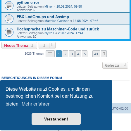
python error
Letzter Beitrag von
Mirror
«
10.09.2024, 09:50
Antworten:
5
FBX LodGroups und Assimp
Letzter Beitrag von
Matthias Gubisch
«
14.08.2024, 07:46
Hochsprache zu Maschinen-Code und zurück
Letzter Beitrag von
NytroX
«
28.07.2024, 17:41
Antworten:
10
Neues Thema
Seite
1
von
41
1
2
3
4
5
41
Nächste
1023 Themen
…
Gehe zu
BERECHTIGUNGEN IN DIESEM FORUM
Du darfst
keine
neuen Themen in diesem Forum erstellen.
Du darfst
keine
Antworten zu Themen in diesem Forum erstellen.
Diese Website nutzt Cookies, um dir den
Du darfst deine Beiträge in diesem Forum
nicht
ändern.
bestmöglichen Komfort bei der Nutzung zu
Du darfst deine Beiträge in diesem Forum
nicht
löschen.
Du darfst
keine
Dateianhänge in diesem Forum erstellen.
bieten.
Mehr erfahren
Foren-Übersicht
Alle Cookies löschen
Alle Zeiten sind
UTC+02:00
Verstanden!
Powered by
phpBB
® Forum Software © phpBB Limited
Deutsche Übersetzung durch
phpBB.de
Datenschutz
|
Nutzungsbedingungen