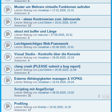
Antworten:
6
Muster um Mehrere virtuelle Funktionen aufrufen
Letzter Beitrag von
Jonathan
«
17.01.2026, 21:41
Antworten:
2
C++ - etwas Kontroverses zum Jahresende
Letzter Beitrag von
Lord Delvin
«
16.01.2026, 10:44
Antworten:
13
struct mit buffer und Länge
Letzter Beitrag von
starcow
«
27.09.2025, 15:31
Antworten:
5
Leichtgewichtiges Web-Framework
Letzter Beitrag von
Jonathan
«
02.06.2025, 11:01
Visual Studio - Kontrolle über die Konsole
Letzter Beitrag von
Jonathan
«
29.05.2025, 12:19
Antworten:
4
clang crash (PLEASE submit a bug report)
Letzter Beitrag von
Lord Delvin
«
25.05.2025, 11:08
Antworten:
5
Externe Abhängigkeiten managen & VCPKG
Letzter Beitrag von
Jonathan
«
15.04.2025, 10:24
Scripting mit AngelScript
Letzter Beitrag von
Jonathan
«
08.03.2025, 13:02
Antworten:
31
1
2
Profiling
Letzter Beitrag von
Krishty
«
15.02.2025, 11:32
Antworten:
17