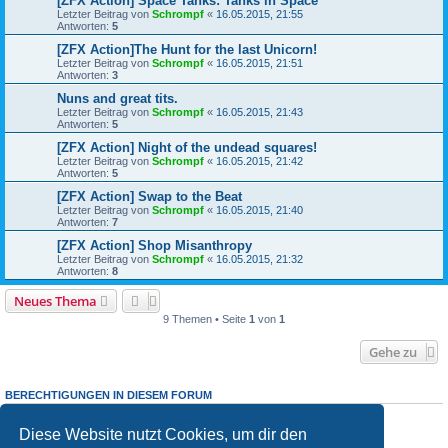
[ZFX Action] Space Tanks: Tanks in Space
Letzter Beitrag von
Schrompf
«
16.05.2015, 21:55
Antworten:
5
[ZFX Action]The Hunt for the last Unicorn!
Letzter Beitrag von
Schrompf
«
16.05.2015, 21:51
Antworten:
3
Nuns and great tits.
Letzter Beitrag von
Schrompf
«
16.05.2015, 21:43
Antworten:
5
[ZFX Action] Night of the undead squares!
Letzter Beitrag von
Schrompf
«
16.05.2015, 21:42
Antworten:
5
[ZFX Action] Swap to the Beat
Letzter Beitrag von
Schrompf
«
16.05.2015, 21:40
Antworten:
7
[ZFX Action] Shop Misanthropy
Letzter Beitrag von
Schrompf
«
16.05.2015, 21:32
Antworten:
8
Neues Thema
9 Themen • Seite
1
von
1
Gehe zu
BERECHTIGUNGEN IN DIESEM FORUM
Du darfst
keine
neuen Themen in diesem Forum erstellen.
Du darfst
keine
Antworten zu Themen in diesem Forum erstellen.
Diese Website nutzt Cookies, um dir den
Du darfst deine Beiträge in diesem Forum
nicht
ändern.