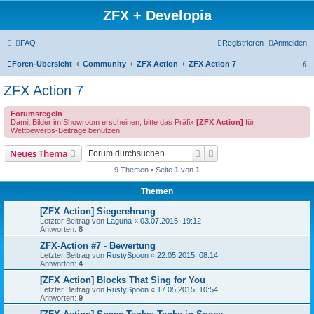
ZFX + Developia
FAQ
Registrieren
Anmelden
S
Foren-Übersicht
Community
ZFX Action
ZFX Action 7
u
ZFX Action 7
c
Forumsregeln
h
Damit Bilder im Showroom erscheinen, bitte das Präfix
[ZFX Action]
für
Wettbewerbs-Beiträge benutzen.
e
Suche
Erweiterte Suche
Neues Thema
9 Themen • Seite
1
von
1
Themen
[ZFX Action] Siegerehrung
Letzter Beitrag von
Laguna
«
03.07.2015, 19:12
Antworten:
8
ZFX-Action #7 - Bewertung
Letzter Beitrag von
RustySpoon
«
22.05.2015, 08:14
Antworten:
4
[ZFX Action] Blocks That Sing for You
Letzter Beitrag von
RustySpoon
«
17.05.2015, 10:54
Antworten:
9