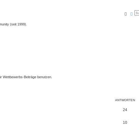
Suche
Erw
unity (seit 1999).
ür Wettbewerbs-Beiträge benutzen.
ANTWORTEN
24
10