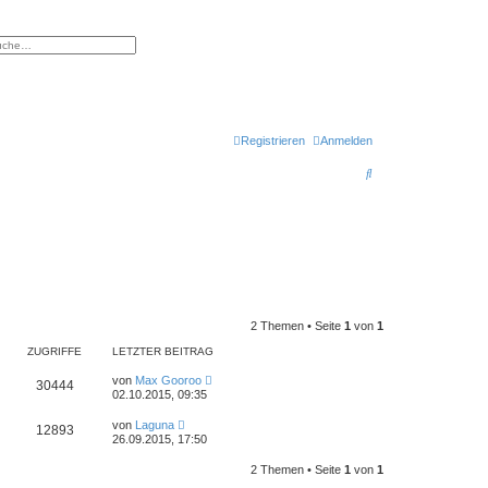
eiterte Suche
Registrieren
Anmelden
S
u
c
h
e
2 Themen • Seite
1
von
1
ZUGRIFFE
LETZTER BEITRAG
von
Max Gooroo
30444
02.10.2015, 09:35
von
Laguna
12893
26.09.2015, 17:50
2 Themen • Seite
1
von
1