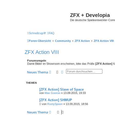
ZFX + Developia
Die deutsche Spieleentwickler-Comm
Schnellzugriff
FAQ
Foren-Übersicht
Community
ZFX Action
ZFX Action VIII
ZFX Action VIII
Forumsregeln
Damit Bilder im Showroom erscheinen, bitte das Präfix
[ZFX Action]
f
Suche
Erweiterte Suche
Neues Thema
THEMEN
[ZFX Action] Slave of Space
von
Max Gooroo
»
13.09.2015, 19:33
[ZFX Action] SHMUP
von
RustySpoon
»
13.09.2015, 18:56
Neues Thema