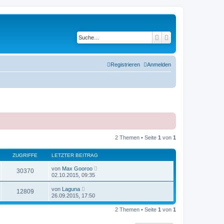
Suche
Erweiterte Suche
Registrieren
Anmelden
2 Themen • Seite
1
von
1
ZUGRIFFE
LETZTER BEITRAG
von
Max Gooroo
30370
02.10.2015, 09:35
von
Laguna
12809
26.09.2015, 17:50
2 Themen • Seite
1
von
1