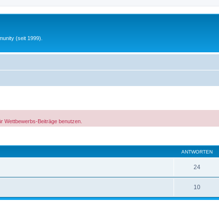
unity (seit 1999).
ür Wettbewerbs-Beiträge benutzen.
te Suche
ANTWORTEN
24
10