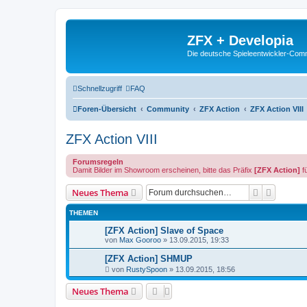
ZFX + Developia
Die deutsche Spieleentwickler-Comm
Schnellzugriff
FAQ
Foren-Übersicht
Community
ZFX Action
ZFX Action VIII
ZFX Action VIII
Forumsregeln
Damit Bilder im Showroom erscheinen, bitte das Präfix
[ZFX Action]
f
Suche
Erweiter
Neues Thema
THEMEN
[ZFX Action] Slave of Space
von
Max Gooroo
»
13.09.2015, 19:33
[ZFX Action] SHMUP
von
RustySpoon
»
13.09.2015, 18:56
Neues Thema