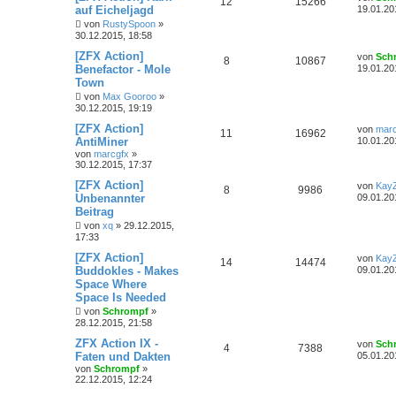
12
15266
auf Eicheljagd
19.01.20
von
RustySpoon
»
30.12.2015, 18:58
[ZFX Action]
von
Sch
8
10867
Benefactor - Mole
19.01.20
Town
von
Max Gooroo
»
30.12.2015, 19:19
[ZFX Action]
von
marc
11
16962
AntiMiner
10.01.20
von
marcgfx
»
30.12.2015, 17:37
[ZFX Action]
von
Kay
8
9986
Unbenannter
09.01.20
Beitrag
von
xq
»
29.12.2015,
17:33
[ZFX Action]
von
Kay
14
14474
Buddokles - Makes
09.01.20
Space Where
Space Is Needed
von
Schrompf
»
28.12.2015, 21:58
ZFX Action IX -
von
Sch
4
7388
Faten und Dakten
05.01.20
von
Schrompf
»
22.12.2015, 12:24