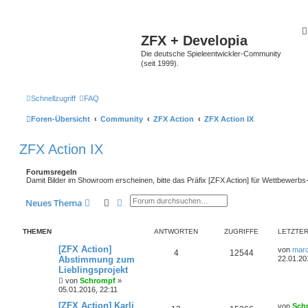
ZFX + Developia
Die deutsche Spieleentwickler-Community
(seit 1999).
Schnellzugriff
FAQ
Foren-Übersicht
Community
ZFX Action
ZFX Action IX
ZFX Action IX
Forumsregeln
Damit Bilder im Showroom erscheinen, bitte das Präfix [ZFX Action] für Wettbewerbs
Suche
Erweiterte Suche
Neues Thema
THEMEN
ANTWORTEN
ZUGRIFFE
LETZTER
[ZFX Action]
von
marc
4
12544
Abstimmung zum
22.01.20
Lieblingsprojekt
von
Schrompf
»
05.01.2016, 22:11
[ZFX Action] Karli
von
Sch