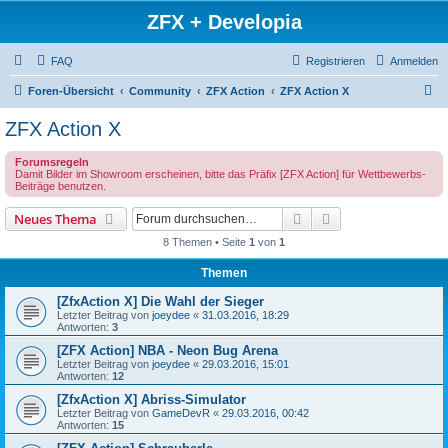
ZFX + Developia
FAQ
Registrieren
Anmelden
S
Foren-Übersicht
Community
ZFX Action
ZFX Action X
u
ZFX Action X
c
Forumsregeln
h
Damit Bilder im Showroom erscheinen, bitte das Präfix [ZFX Action] für Wettbewerbs-
Beiträge benutzen.
e
Suche
Erweiterte Suche
Neues Thema
8 Themen • Seite
1
von
1
Themen
[ZfxAction X] Die Wahl der Sieger
Letzter Beitrag von
joeydee
«
31.03.2016, 18:29
Antworten:
3
[ZFX Action] NBA - Neon Bug Arena
Letzter Beitrag von
joeydee
«
29.03.2016, 15:01
Antworten:
12
[ZfxAction X] Abriss-Simulator
Letzter Beitrag von
GameDevR
«
29.03.2016, 00:42
Antworten:
15