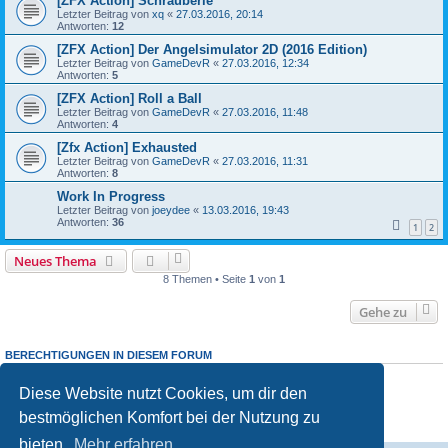
[ZFX Action] Schrauberle
Letzter Beitrag von
xq
«
27.03.2016, 20:14
Antworten:
12
[ZFX Action] Der Angelsimulator 2D (2016 Edition)
Letzter Beitrag von
GameDevR
«
27.03.2016, 12:34
Antworten:
5
[ZFX Action] Roll a Ball
Letzter Beitrag von
GameDevR
«
27.03.2016, 11:48
Antworten:
4
[Zfx Action] Exhausted
Letzter Beitrag von
GameDevR
«
27.03.2016, 11:31
Antworten:
8
Work In Progress
Letzter Beitrag von
joeydee
«
13.03.2016, 19:43
Antworten:
36
1
2
Neues Thema
8 Themen • Seite
1
von
1
Gehe zu
BERECHTIGUNGEN IN DIESEM FORUM
Du darfst
keine
neuen Themen in diesem Forum erstellen.
Du darfst
keine
Antworten zu Themen in diesem Forum erstellen.
Diese Website nutzt Cookies, um dir den
Du darfst deine Beiträge in diesem Forum
nicht
ändern.
bestmöglichen Komfort bei der Nutzung zu
Du darfst deine Beiträge in diesem Forum
nicht
löschen.
Du darfst
keine
Dateianhänge in diesem Forum erstellen.
bieten.
Mehr erfahren