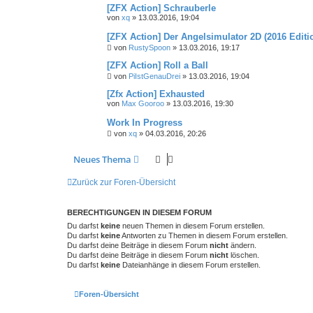
[ZFX Action] Schrauberle
von
xq
»
13.03.2016, 19:04
[ZFX Action] Der Angelsimulator 2D (2016 Editi
von
RustySpoon
»
13.03.2016, 19:17
[ZFX Action] Roll a Ball
von
PiIstGenauDrei
»
13.03.2016, 19:04
[Zfx Action] Exhausted
von
Max Gooroo
»
13.03.2016, 19:30
Work In Progress
von
xq
»
04.03.2016, 20:26
Neues Thema
Zurück zur Foren-Übersicht
BERECHTIGUNGEN IN DIESEM FORUM
Du darfst
keine
neuen Themen in diesem Forum erstellen.
Du darfst
keine
Antworten zu Themen in diesem Forum erstellen.
Du darfst deine Beiträge in diesem Forum
nicht
ändern.
Du darfst deine Beiträge in diesem Forum
nicht
löschen.
Du darfst
keine
Dateianhänge in diesem Forum erstellen.
Foren-Übersicht