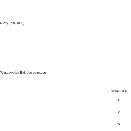
unity (seit 1999).
ür Wettbewerbs-Beiträge benutzen.
te Suche
ANTWORTEN
3
12
15