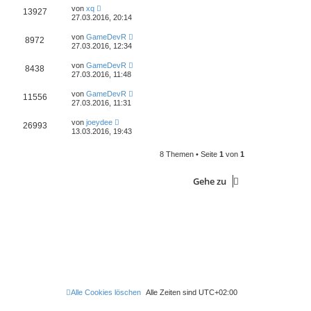
von
xq
13927
27.03.2016, 20:14
von
GameDevR
8972
27.03.2016, 12:34
von
GameDevR
8438
27.03.2016, 11:48
von
GameDevR
11556
27.03.2016, 11:31
von
joeydee
26993
13.03.2016, 19:43
8 Themen • Seite
1
von
1
Gehe zu
Alle Cookies löschen
Alle Zeiten sind
UTC+02:00