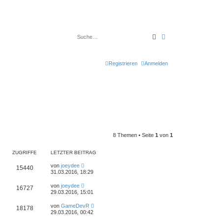
Suche
Erweiterte Suche
Registrieren
Anmelden
8 Themen • Seite
1
von
1
ZUGRIFFE
LETZTER BEITRAG
von
joeydee
15440
31.03.2016, 18:29
von
joeydee
16727
29.03.2016, 15:01
von
GameDevR
18178
29.03.2016, 00:42