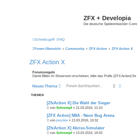
ZFX + Developia
Die deutsche Spieleentwickler-Comm
Schnellzugriff
FAQ
Foren-Übersicht
Community
ZFX Action
ZFX Action X
ZFX Action X
Forumsregeln
Damit Bilder im Showroom erscheinen, bitte das Präfix [ZFX Action] f
Suche
Erweiter
Neues Thema
THEMEN
[ZfxAction X] Die Wahl der Sieger
von
Schrompf
»
21.03.2016, 12:10
[ZFX Action] NBA - Neon Bug Arena
von
joeydee
»
13.03.2016, 19:32
[ZfxAction X] Abriss-Simulator
von
Schrompf
»
13.03.2016, 19:03