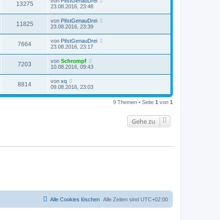
von
PiIstGenauDrei
13275
23.08.2016, 23:48
von
PiIstGenauDrei
11825
23.08.2016, 23:39
von
PiIstGenauDrei
7664
23.08.2016, 23:17
von
Schrompf
7203
10.08.2016, 09:43
von
xq
8814
09.08.2016, 23:03
9 Themen • Seite
1
von
1
Gehe zu
Alle Cookies löschen
Alle Zeiten sind
UTC+02:00