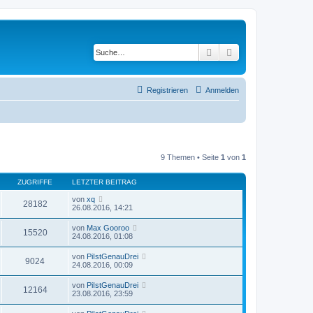
Suche
Erweiterte Suche
Registrieren
Anmelden
9 Themen • Seite
1
von
1
ZUGRIFFE
LETZTER BEITRAG
von
xq
28182
26.08.2016, 14:21
von
Max Gooroo
15520
24.08.2016, 01:08
von
PiIstGenauDrei
9024
24.08.2016, 00:09
von
PiIstGenauDrei
12164
23.08.2016, 23:59