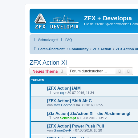
ZFX + Developia
Die deutsche Spieleentwickler-Comm
Schnellzugriff
FAQ
Foren-Übersicht
Community
ZFX Action
ZFX Action XI
ZFX Action XI
Suche
Erw
Neues Thema
THEMEN
[ZFX Action] iAIM
von
xq
»
30.07.2016, 11:34
[ZFX Action] Shift Alt G
von
Max Gooroo
»
04.08.2016, 02:55
[Zfx Action] ZfxAction XI - die Abstimmung!
von
Schrompf
»
15.08.2016, 13:12
[ZFX Action] Power Push Pull
von
GameDevR
»
07.08.2016, 18:20