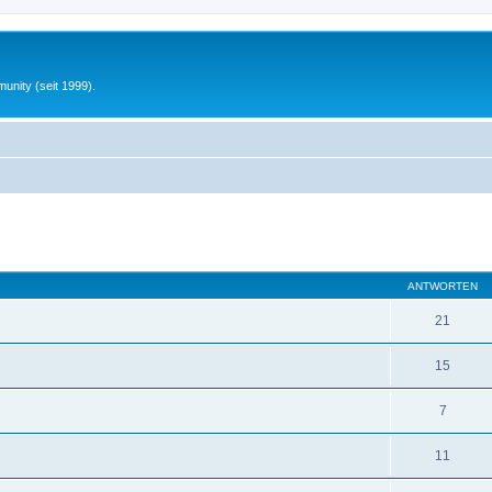
unity (seit 1999).
eiterte Suche
ANTWORTEN
21
15
7
11