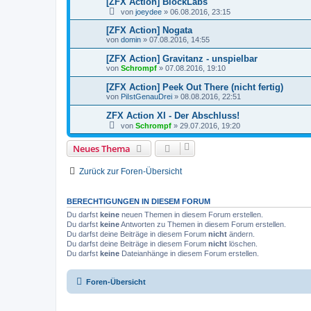
[ZFX Action] BlockLabs
von
joeydee
»
06.08.2016, 23:15
[ZFX Action] Nogata
von
domin
»
07.08.2016, 14:55
[ZFX Action] Gravitanz - unspielbar
von
Schrompf
»
07.08.2016, 19:10
[ZFX Action] Peek Out There (nicht fertig)
von
PiIstGenauDrei
»
08.08.2016, 22:51
ZFX Action XI - Der Abschluss!
von
Schrompf
»
29.07.2016, 19:20
Neues Thema
Zurück zur Foren-Übersicht
BERECHTIGUNGEN IN DIESEM FORUM
Du darfst
keine
neuen Themen in diesem Forum erstellen.
Du darfst
keine
Antworten zu Themen in diesem Forum erstellen.
Du darfst deine Beiträge in diesem Forum
nicht
ändern.
Du darfst deine Beiträge in diesem Forum
nicht
löschen.
Du darfst
keine
Dateianhänge in diesem Forum erstellen.
Foren-Übersicht