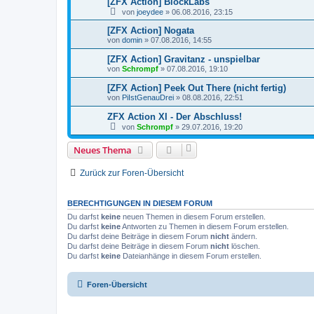
[ZFX Action] BlockLabs
von
joeydee
»
06.08.2016, 23:15
[ZFX Action] Nogata
von
domin
»
07.08.2016, 14:55
[ZFX Action] Gravitanz - unspielbar
von
Schrompf
»
07.08.2016, 19:10
[ZFX Action] Peek Out There (nicht fertig)
von
PiIstGenauDrei
»
08.08.2016, 22:51
ZFX Action XI - Der Abschluss!
von
Schrompf
»
29.07.2016, 19:20
Neues Thema
Zurück zur Foren-Übersicht
BERECHTIGUNGEN IN DIESEM FORUM
Du darfst
keine
neuen Themen in diesem Forum erstellen.
Du darfst
keine
Antworten zu Themen in diesem Forum erstellen.
Du darfst deine Beiträge in diesem Forum
nicht
ändern.
Du darfst deine Beiträge in diesem Forum
nicht
löschen.
Du darfst
keine
Dateianhänge in diesem Forum erstellen.
Foren-Übersicht