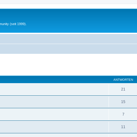
unity (seit 1999).
eiterte Suche
ANTWORTEN
21
15
7
11