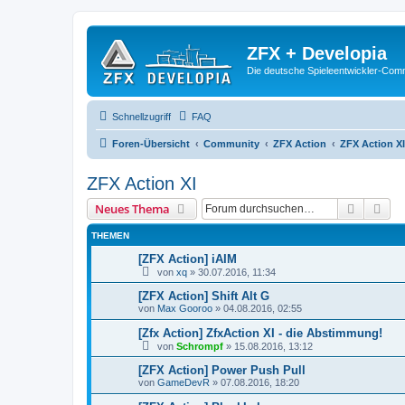
ZFX + Developia
Die deutsche Spieleentwickler-Comm
Schnellzugriff
FAQ
Foren-Übersicht
Community
ZFX Action
ZFX Action XI
ZFX Action XI
Suche
Erw
Neues Thema
THEMEN
[ZFX Action] iAIM
von
xq
»
30.07.2016, 11:34
[ZFX Action] Shift Alt G
von
Max Gooroo
»
04.08.2016, 02:55
[Zfx Action] ZfxAction XI - die Abstimmung!
von
Schrompf
»
15.08.2016, 13:12
[ZFX Action] Power Push Pull
von
GameDevR
»
07.08.2016, 18:20