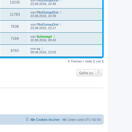
von
PiIstGenauDrei
13235
23.08.2016, 23:48
von
PiIstGenauDrei
11783
23.08.2016, 23:39
von
PiIstGenauDrei
7638
23.08.2016, 23:17
von
Schrompf
7169
10.08.2016, 09:43
von
xq
8783
09.08.2016, 23:03
9 Themen • Seite
1
von
1
Gehe zu
Alle Cookies löschen
Alle Zeiten sind
UTC+02:00