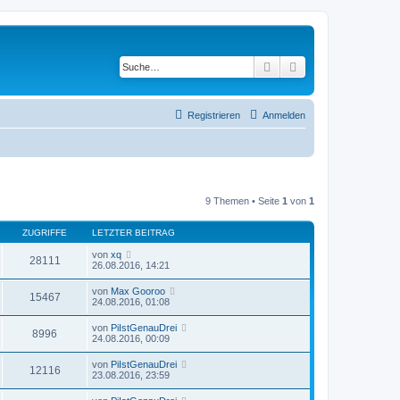
Suche
Erweiterte Suche
Registrieren
Anmelden
9 Themen • Seite
1
von
1
ZUGRIFFE
LETZTER BEITRAG
von
xq
28111
26.08.2016, 14:21
von
Max Gooroo
15467
24.08.2016, 01:08
von
PiIstGenauDrei
8996
24.08.2016, 00:09
von
PiIstGenauDrei
12116
23.08.2016, 23:59