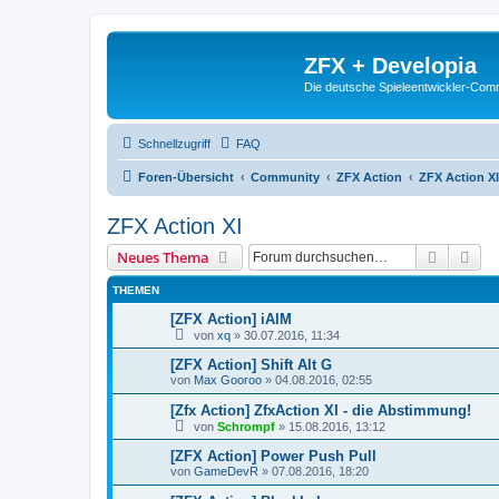
ZFX + Developia
Die deutsche Spieleentwickler-Comm
Schnellzugriff
FAQ
Foren-Übersicht
Community
ZFX Action
ZFX Action XI
ZFX Action XI
Suche
Erw
Neues Thema
THEMEN
[ZFX Action] iAIM
von
xq
»
30.07.2016, 11:34
[ZFX Action] Shift Alt G
von
Max Gooroo
»
04.08.2016, 02:55
[Zfx Action] ZfxAction XI - die Abstimmung!
von
Schrompf
»
15.08.2016, 13:12
[ZFX Action] Power Push Pull
von
GameDevR
»
07.08.2016, 18:20