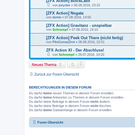
[ZFX Action] BlockLabs
von
joeydee
»
06.08.2016, 23:15
[ZFX Action] Nogata
von
domin
»
07.08.2016, 14:55
[ZFX Action] Gravitanz - unspielbar
von
Schrompf
»
07.08.2016, 19:10
[ZFX Action] Peek Out There (nicht fertig)
von
PiIstGenauDrei
»
08.08.2016, 22:51
ZFX Action XI - Der Abschluss!
von
Schrompf
»
29.07.2016, 19:20
Neues Thema
Zurück zur Foren-Übersicht
BERECHTIGUNGEN IN DIESEM FORUM
Du darfst
keine
neuen Themen in diesem Forum erstellen.
Du darfst
keine
Antworten zu Themen in diesem Forum erstellen.
Du darfst deine Beiträge in diesem Forum
nicht
ändern.
Du darfst deine Beiträge in diesem Forum
nicht
löschen.
Du darfst
keine
Dateianhänge in diesem Forum erstellen.
Foren-Übersicht