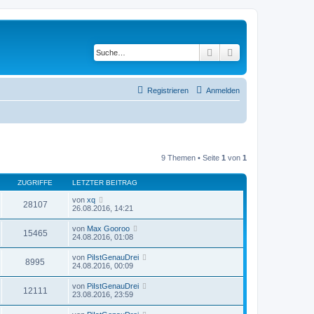
Suche
Erweiterte Suche
Registrieren
Anmelden
9 Themen • Seite
1
von
1
ZUGRIFFE
LETZTER BEITRAG
von
xq
28107
26.08.2016, 14:21
von
Max Gooroo
15465
24.08.2016, 01:08
von
PiIstGenauDrei
8995
24.08.2016, 00:09
von
PiIstGenauDrei
12111
23.08.2016, 23:59