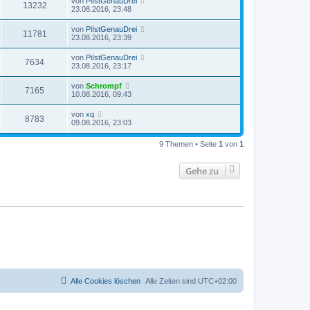
von
PiIstGenauDrei
13232
23.08.2016, 23:48
von
PiIstGenauDrei
11781
23.08.2016, 23:39
von
PiIstGenauDrei
7634
23.08.2016, 23:17
von
Schrompf
7165
10.08.2016, 09:43
von
xq
8783
09.08.2016, 23:03
9 Themen • Seite
1
von
1
Gehe zu
Alle Cookies löschen
Alle Zeiten sind
UTC+02:00