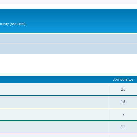
unity (seit 1999).
eiterte Suche
ANTWORTEN
21
15
7
11