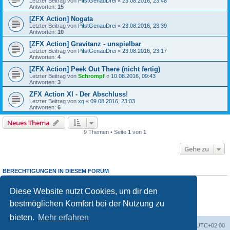
Letzter Beitrag von
PiIstGenauDrei
«
23.08.2016, 23:48
Antworten:
15
[ZFX Action] Nogata
Letzter Beitrag von
PiIstGenauDrei
«
23.08.2016, 23:39
Antworten:
10
[ZFX Action] Gravitanz - unspielbar
Letzter Beitrag von
PiIstGenauDrei
«
23.08.2016, 23:17
Antworten:
4
[ZFX Action] Peek Out There (nicht fertig)
Letzter Beitrag von
Schrompf
«
10.08.2016, 09:43
Antworten:
3
ZFX Action XI - Der Abschluss!
Letzter Beitrag von
xq
«
09.08.2016, 23:03
Antworten:
6
Neues Thema
9 Themen • Seite
1
von
1
Gehe zu
BERECHTIGUNGEN IN DIESEM FORUM
Du darfst
keine
neuen Themen in diesem Forum erstellen.
Du darfst
keine
Antworten zu Themen in diesem Forum erstellen.
Diese Website nutzt Cookies, um dir den
Du darfst deine Beiträge in diesem Forum
nicht
ändern.
bestmöglichen Komfort bei der Nutzung zu
Du darfst deine Beiträge in diesem Forum
nicht
löschen.
Du darfst
keine
Dateianhänge in diesem Forum erstellen.
bieten.
Mehr erfahren
Foren-Übersicht
Alle Cookies löschen
Alle Zeiten sind
UTC+02:00