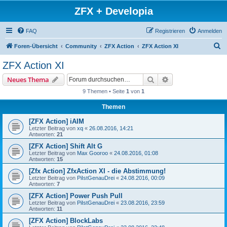
ZFX + Developia
FAQ
Registrieren
Anmelden
S
Foren-Übersicht
Community
ZFX Action
ZFX Action XI
u
ZFX Action XI
c
Suche
Erweiterte Suche
Neues Thema
h
9 Themen • Seite
1
von
1
e
Themen
[ZFX Action] iAIM
Letzter Beitrag von
xq
«
26.08.2016, 14:21
Antworten:
21
[ZFX Action] Shift Alt G
Letzter Beitrag von
Max Gooroo
«
24.08.2016, 01:08
Antworten:
15
[Zfx Action] ZfxAction XI - die Abstimmung!
Letzter Beitrag von
PiIstGenauDrei
«
24.08.2016, 00:09
Antworten:
7
[ZFX Action] Power Push Pull
Letzter Beitrag von
PiIstGenauDrei
«
23.08.2016, 23:59
Antworten:
11
[ZFX Action] BlockLabs