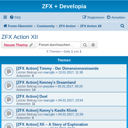
ZFX + Developia
FAQ
Registrieren
Anmelden
S
Foren-Übersicht
Community
ZFX Action
ZFX Action XII
u
ZFX Action XII
c
Suche
Erweiterte Suche
Neues Thema
h
5 Themen • Seite
1
von
1
e
Themen
[ZFX Action] Timmy - Der Dimensionsreisende
Letzter Beitrag von
marcgfx
«
13.01.2017, 11:38
Antworten:
8
[ZFX Action] Kenney's Dreamland
Letzter Beitrag von
joeydee
«
05.01.2017, 09:29
Antworten:
14
[ZFX Action] Duel
Letzter Beitrag von
marcgfx
«
04.01.2017, 23:54
Antworten:
11
[ZFX Action] Kenny's Kastle Klimb
Letzter Beitrag von
marcgfx
«
04.01.2017, 21:59
Antworten:
9
[ZFX Action] XII – A Story of Exploration