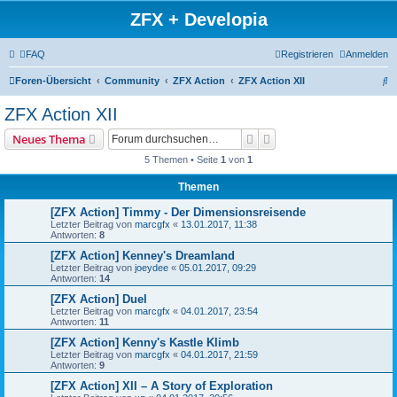
ZFX + Developia
FAQ
Registrieren
Anmelden
S
Foren-Übersicht
Community
ZFX Action
ZFX Action XII
u
ZFX Action XII
c
Suche
Erweiterte Suche
Neues Thema
h
5 Themen • Seite
1
von
1
e
Themen
[ZFX Action] Timmy - Der Dimensionsreisende
Letzter Beitrag von
marcgfx
«
13.01.2017, 11:38
Antworten:
8
[ZFX Action] Kenney's Dreamland
Letzter Beitrag von
joeydee
«
05.01.2017, 09:29
Antworten:
14
[ZFX Action] Duel
Letzter Beitrag von
marcgfx
«
04.01.2017, 23:54
Antworten:
11
[ZFX Action] Kenny's Kastle Klimb
Letzter Beitrag von
marcgfx
«
04.01.2017, 21:59
Antworten:
9
[ZFX Action] XII – A Story of Exploration