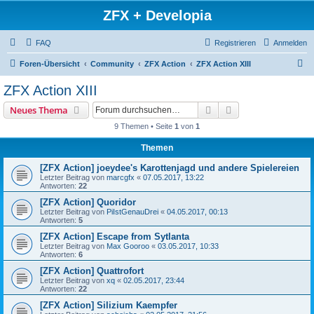
ZFX + Developia
FAQ
Registrieren
Anmelden
S
Foren-Übersicht
Community
ZFX Action
ZFX Action XIII
u
ZFX Action XIII
c
Suche
Erweiterte Suche
Neues Thema
h
9 Themen • Seite
1
von
1
e
Themen
[ZFX Action] joeydee's Karottenjagd und andere Spielereien
Letzter Beitrag von
marcgfx
«
07.05.2017, 13:22
Antworten:
22
[ZFX Action] Quoridor
Letzter Beitrag von
PiIstGenauDrei
«
04.05.2017, 00:13
Antworten:
5
[ZFX Action] Escape from Sytlanta
Letzter Beitrag von
Max Gooroo
«
03.05.2017, 10:33
Antworten:
6
[ZFX Action] Quattrofort
Letzter Beitrag von
xq
«
02.05.2017, 23:44
Antworten:
22
[ZFX Action] Silizium Kaempfer