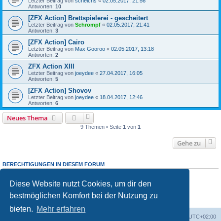
Letzter Beitrag von
scheichs
«
02.05.2017, 21:56
Antworten:
10
[ZFX Action] Brettspielerei - gescheitert
Letzter Beitrag von
Schrompf
«
02.05.2017, 21:41
Antworten:
3
[ZFX Action] Cairo
Letzter Beitrag von
Max Gooroo
«
02.05.2017, 13:18
Antworten:
2
ZFX Action XIII
Letzter Beitrag von
joeydee
«
27.04.2017, 16:05
Antworten:
5
[ZFX Action] Shovov
Letzter Beitrag von
joeydee
«
18.04.2017, 12:46
Antworten:
6
Neues Thema
9 Themen • Seite
1
von
1
Gehe zu
BERECHTIGUNGEN IN DIESEM FORUM
Du darfst
keine
neuen Themen in diesem Forum erstellen.
Du darfst
keine
Antworten zu Themen in diesem Forum erstellen.
Diese Website nutzt Cookies, um dir den
Du darfst deine Beiträge in diesem Forum
nicht
ändern.
bestmöglichen Komfort bei der Nutzung zu
Du darfst deine Beiträge in diesem Forum
nicht
löschen.
Du darfst
keine
Dateianhänge in diesem Forum erstellen.
bieten.
Mehr erfahren
Foren-Übersicht
Alle Cookies löschen
Alle Zeiten sind
UTC+02:00