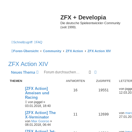
ZFX + Developia
Die deutsche Spieleentwickler-Community
(seit 1999).
Schnellzugriff
FAQ
Foren-Übersicht
Community
ZFX Action
ZFX Action XIV
ZFX Action XIV
Suche
Erweiterte Suche
Neues Thema
THEMEN
ANTWORTEN
ZUGRIFFE
LETZTER
[ZFX Action]
von
jogg
16
19551
Ameisen und
12.03.20
Racing
von
joggel
»
03.01.2018, 18:40
[ZFX Action] The
von
marc
11
12699
X-Verminator
27.01.20
von
Max Gooroo
»
08.01.2018, 06:44
[ZFX Action] Jet-
von
joey