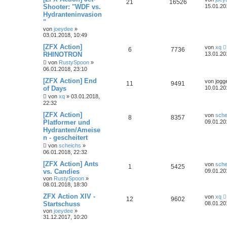
21
16526
Shooter: "WDF vs.
15.01.20
Hydranteninvasion
"
von
joeydee
»
03.01.2018, 10:49
[ZFX Action]
von
xq
6
7736
RHINOTRON
13.01.20
von
RustySpoon
»
06.01.2018, 23:10
[ZFX Action] End
von
jogg
11
9491
of Days
10.01.20
von
xq
»
03.01.2018,
22:32
[ZFX Action]
von
sche
8
8357
Platformer und
09.01.20
Hydranten/Ameise
n - gescheitert
von
scheichs
»
06.01.2018, 22:32
[ZFX Action] Ants
von
sche
1
5425
vs. Candies
09.01.20
von
RustySpoon
»
08.01.2018, 18:30
ZFX Action XIV -
von
xq
12
9602
Startschuss
08.01.20
von
joeydee
»
31.12.2017, 10:20