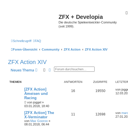
ZFX + Developia
Die deutsche Spieleentwickler-Community
(seit 1999).
Schnellzugriff
FAQ
Foren-Übersicht
Community
ZFX Action
ZFX Action XIV
ZFX Action XIV
Suche
Erweiterte Suche
Neues Thema
THEMEN
ANTWORTEN
ZUGRIFFE
LETZTER
[ZFX Action]
von
jogg
16
19550
Ameisen und
12.03.20
Racing
von
joggel
»
03.01.2018, 18:40
[ZFX Action] The
von
marc
11
12698
X-Verminator
27.01.20
von
Max Gooroo
»
08.01.2018, 06:44