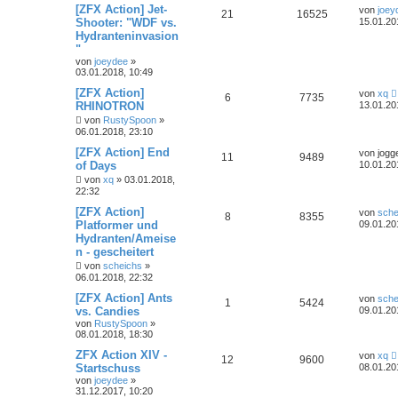
[ZFX Action] Jet-
von
joey
21
16525
Shooter: "WDF vs.
15.01.20
Hydranteninvasion
"
von
joeydee
»
03.01.2018, 10:49
[ZFX Action]
von
xq
6
7735
RHINOTRON
13.01.20
von
RustySpoon
»
06.01.2018, 23:10
[ZFX Action] End
von
jogg
11
9489
of Days
10.01.20
von
xq
»
03.01.2018,
22:32
[ZFX Action]
von
sche
8
8355
Platformer und
09.01.20
Hydranten/Ameise
n - gescheitert
von
scheichs
»
06.01.2018, 22:32
[ZFX Action] Ants
von
sche
1
5424
vs. Candies
09.01.20
von
RustySpoon
»
08.01.2018, 18:30
ZFX Action XIV -
von
xq
12
9600
Startschuss
08.01.20
von
joeydee
»
31.12.2017, 10:20