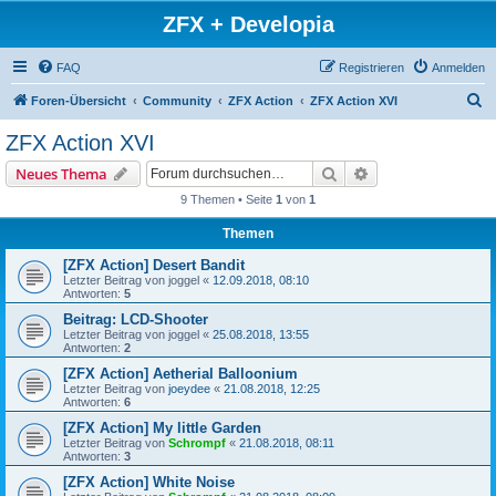
ZFX + Developia
FAQ
Registrieren
Anmelden
S
Foren-Übersicht
Community
ZFX Action
ZFX Action XVI
u
ZFX Action XVI
c
Suche
Erweiterte Suche
Neues Thema
h
9 Themen • Seite
1
von
1
e
Themen
[ZFX Action] Desert Bandit
Letzter Beitrag von
joggel
«
12.09.2018, 08:10
Antworten:
5
Beitrag: LCD-Shooter
Letzter Beitrag von
joggel
«
25.08.2018, 13:55
Antworten:
2
[ZFX Action] Aetherial Balloonium
Letzter Beitrag von
joeydee
«
21.08.2018, 12:25
Antworten:
6
[ZFX Action] My little Garden
Letzter Beitrag von
Schrompf
«
21.08.2018, 08:11
Antworten:
3
[ZFX Action] White Noise