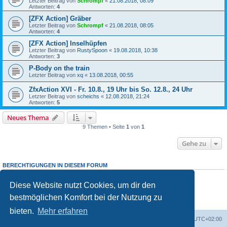
Letzter Beitrag von
Schrompf
«
21.08.2018, 08:09
Antworten:
4
[ZFX Action] Gräber
Letzter Beitrag von
Schrompf
«
21.08.2018, 08:05
Antworten:
4
[ZFX Action] Inselhüpfen
Letzter Beitrag von
RustySpoon
«
19.08.2018, 10:38
Antworten:
3
P-Body on the train
Letzter Beitrag von
xq
«
13.08.2018, 00:55
ZfxAction XVI - Fr. 10.8., 19 Uhr bis So. 12.8., 24 Uhr
Letzter Beitrag von
scheichs
«
12.08.2018, 21:24
Antworten:
5
Neues Thema
9 Themen • Seite
1
von
1
Gehe zu
BERECHTIGUNGEN IN DIESEM FORUM
Du darfst
keine
neuen Themen in diesem Forum erstellen.
Du darfst
keine
Antworten zu Themen in diesem Forum erstellen.
Diese Website nutzt Cookies, um dir den
Du darfst deine Beiträge in diesem Forum
nicht
ändern.
bestmöglichen Komfort bei der Nutzung zu
Du darfst deine Beiträge in diesem Forum
nicht
löschen.
Du darfst
keine
Dateianhänge in diesem Forum erstellen.
bieten.
Mehr erfahren
Foren-Übersicht
Alle Cookies löschen
Alle Zeiten sind
UTC+02:00