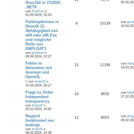
Direct3d in VS2022
05.05.20
.NET8
von
RedGuy
»
01.05.2024, 15:10
Farbergebnisse in
von
gom
6
10139
DirectX 11-
10.04.20
Abhängigkeit von
x64 oder x86 Exe
und mögliche
Rolle von
XMFLOAT3
von
gombolo
»
08.04.2024, 22:27
Fehler in
von
And
15
11196
Animation mit
16.03.20
Assimpt und
OpenGL
von
Andy90
»
12.03.2024, 18:17
Frage zu Order
von
Matt
10
8630
Independent
27.02.20
transparency
von
Andy90
»
25.02.2024, 19:55
Raypick
von
And
11
8653
funktioniert nur
09.02.20
bedingt.
von
Andy90
»
08.02.2024, 10:38