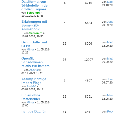
Dateiformat von
von
Matt
4
4715
3d-Modelle in den
19.10.20
großen Engines
von
Schrompf
»
19.10.2024, 13:43
Erfahrungen mit
von
Jona
5
5484
Spine - 2D-
20.09.20
Animation?
von
Schrompf
»
18.09.2024, 19:50
Depth Buffer mit
von
Matt
12
8506
64 Bit
12.09.20
von
Mirror
»
11.05.2024,
12:25
OpenGL
von
Matt
16
12207
Schadowmap
06.09.20
relativ zur kamera
von
Andy90
»
01.11.2023, 19:26
Assimp richtige
von
Jona
3
4967
Import Flags
06.07.20
von
Andy90
»
05.07.2024, 19:17
Linien ohne
von
Mirr
12
8651
Rasterfehler
12.05.20
von
Mirror
»
11.05.2024,
17:00
richtige DLL für
von
Red
11
6971