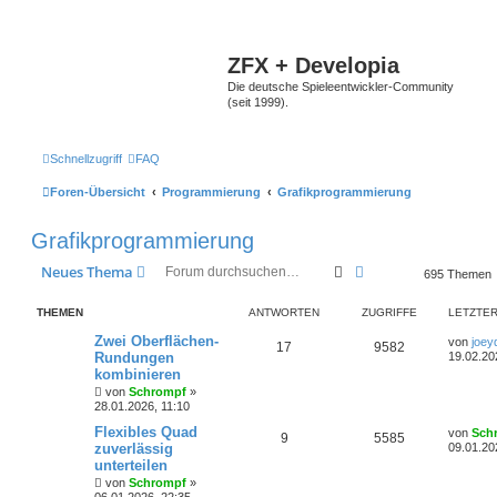
ZFX + Developia
Die deutsche Spieleentwickler-Community
(seit 1999).
Schnellzugriff
FAQ
Foren-Übersicht
Programmierung
Grafikprogrammierung
Grafikprogrammierung
Suche
Erweiterte Suche
Neues Thema
695 Themen
THEMEN
ANTWORTEN
ZUGRIFFE
LETZTER
Zwei Oberflächen-
von
joey
17
9582
Rundungen
19.02.20
kombinieren
von
Schrompf
»
28.01.2026, 11:10
Flexibles Quad
von
Sch
9
5585
zuverlässig
09.01.20
unterteilen
von
Schrompf
»
06.01.2026, 22:35