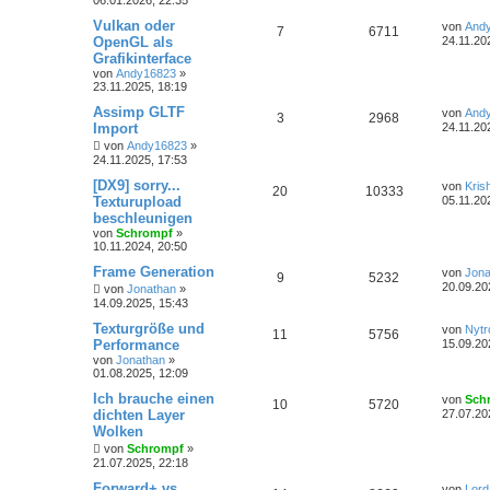
Vulkan oder
von
And
7
6711
OpenGL als
24.11.20
Grafikinterface
von
Andy16823
»
23.11.2025, 18:19
Assimp GLTF
von
And
3
2968
Import
24.11.20
von
Andy16823
»
24.11.2025, 17:53
[DX9] sorry...
von
Kris
20
10333
Texturupload
05.11.20
beschleunigen
von
Schrompf
»
10.11.2024, 20:50
Frame Generation
von
Jona
9
5232
20.09.20
von
Jonathan
»
14.09.2025, 15:43
Texturgröße und
von
Nytr
11
5756
Performance
15.09.20
von
Jonathan
»
01.08.2025, 12:09
Ich brauche einen
von
Sch
10
5720
dichten Layer
27.07.20
Wolken
von
Schrompf
»
21.07.2025, 22:18
Forward+ vs
von
Lord