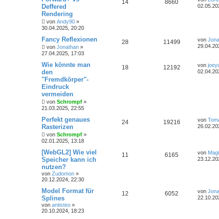
14
8660
Deffered
02.05.20
Rendering
von
Andy90
»
30.04.2025, 20:20
Fancy Reflexionen
von
Jona
28
11499
29.04.20
von
Jonathan
»
27.04.2025, 17:03
Wie könnte man
von
joey
18
12192
den
02.04.20
"Fremdkörper"-
Eindruck
vermeiden
von
Schrompf
»
21.03.2025, 22:55
Perfekt genaues
von
Tom
24
19216
Rasterizen
26.02.20
von
Schrompf
»
02.01.2025, 13:18
[WebGL2] Wie viel
von
Magi
11
6165
Speicher kann ich
23.12.20
nutzen?
von
Zudomon
»
20.12.2024, 22:30
Model Format für
von
Jona
12
6052
Splines
22.10.20
von
antisteo
»
20.10.2024, 18:23