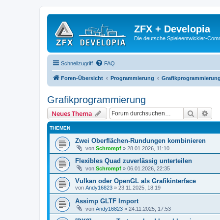
ZFX + Developia
Die deutsche Spieleentwickler-Comm
Schnellzugriff
FAQ
Foren-Übersicht
Programmierung
Grafikprogrammierun
Grafikprogrammierung
Suche
Erw
Neues Thema
THEMEN
Zwei Oberflächen-Rundungen kombinieren
von
Schrompf
»
28.01.2026, 11:10
Flexibles Quad zuverlässig unterteilen
von
Schrompf
»
06.01.2026, 22:35
Vulkan oder OpenGL als Grafikinterface
von
Andy16823
»
23.11.2025, 18:19
Assimp GLTF Import
von
Andy16823
»
24.11.2025, 17:53