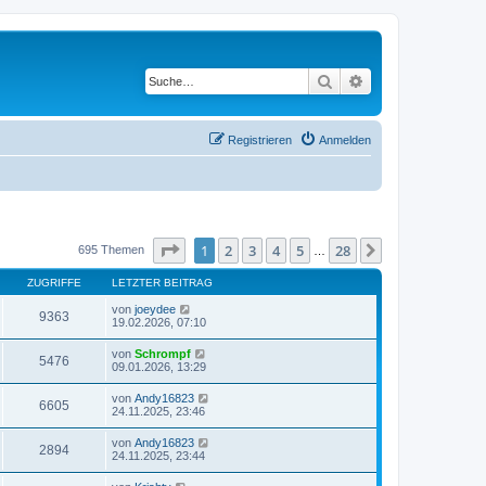
Suche
Erweiterte Suche
Registrieren
Anmelden
Seite
1
von
28
1
2
3
4
5
28
Nächste
695 Themen
…
ZUGRIFFE
LETZTER BEITRAG
von
joeydee
9363
19.02.2026, 07:10
von
Schrompf
5476
09.01.2026, 13:29
von
Andy16823
6605
24.11.2025, 23:46
von
Andy16823
2894
24.11.2025, 23:44