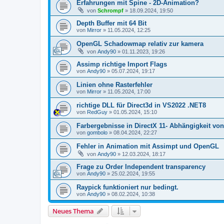
Erfahrungen mit Spine - 2D-Animation?
von
Schrompf
»
18.09.2024, 19:50
Depth Buffer mit 64 Bit
von
Mirror
»
11.05.2024, 12:25
OpenGL Schadowmap relativ zur kamera
von
Andy90
»
01.11.2023, 19:26
Assimp richtige Import Flags
von
Andy90
»
05.07.2024, 19:17
Linien ohne Rasterfehler
von
Mirror
»
11.05.2024, 17:00
richtige DLL für Direct3d in VS2022 .NET8
von
RedGuy
»
01.05.2024, 15:10
Farbergebnisse in DirectX 11- Abhängigkeit v
von
gombolo
»
08.04.2024, 22:27
Fehler in Animation mit Assimpt und OpenGL
von
Andy90
»
12.03.2024, 18:17
Frage zu Order Independent transparency
von
Andy90
»
25.02.2024, 19:55
Raypick funktioniert nur bedingt.
von
Andy90
»
08.02.2024, 10:38
Neues Thema