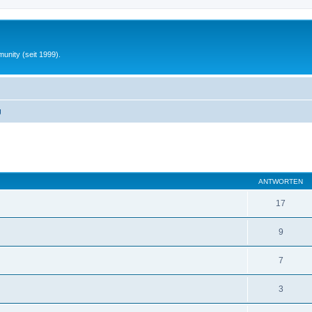
unity (seit 1999).
g
eiterte Suche
ANTWORTEN
17
9
7
3