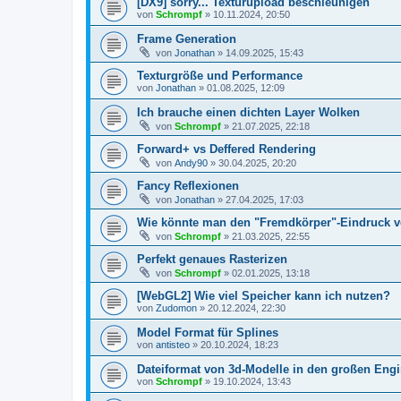
[DX9] sorry... Texturupload beschleunigen
von
Schrompf
»
10.11.2024, 20:50
Frame Generation
von
Jonathan
»
14.09.2025, 15:43
Texturgröße und Performance
von
Jonathan
»
01.08.2025, 12:09
Ich brauche einen dichten Layer Wolken
von
Schrompf
»
21.07.2025, 22:18
Forward+ vs Deffered Rendering
von
Andy90
»
30.04.2025, 20:20
Fancy Reflexionen
von
Jonathan
»
27.04.2025, 17:03
Wie könnte man den "Fremdkörper"-Eindruck 
von
Schrompf
»
21.03.2025, 22:55
Perfekt genaues Rasterizen
von
Schrompf
»
02.01.2025, 13:18
[WebGL2] Wie viel Speicher kann ich nutzen?
von
Zudomon
»
20.12.2024, 22:30
Model Format für Splines
von
antisteo
»
20.10.2024, 18:23
Dateiformat von 3d-Modelle in den großen Eng
von
Schrompf
»
19.10.2024, 13:43