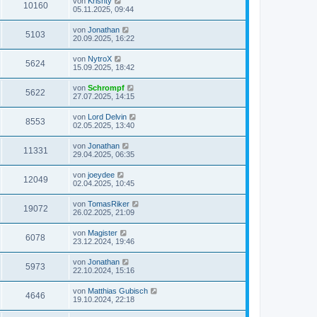
von
Krishty
10160
05.11.2025, 09:44
von
Jonathan
5103
20.09.2025, 16:22
von
NytroX
5624
15.09.2025, 18:42
von
Schrompf
5622
27.07.2025, 14:15
von
Lord Delvin
8553
02.05.2025, 13:40
von
Jonathan
11331
29.04.2025, 06:35
von
joeydee
12049
02.04.2025, 10:45
von
TomasRiker
19072
26.02.2025, 21:09
von
Magister
6078
23.12.2024, 19:46
von
Jonathan
5973
22.10.2024, 15:16
von
Matthias Gubisch
4646
19.10.2024, 22:18