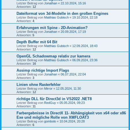
Letzter Beitrag von
Jonathan
«
22.10.2024, 15:16
Antworten:
12
Dateiformat von 3d-Modelle in den großen Engines
Letzter Beitrag von
Matthias Gubisch
«
19.10.2024, 22:18
Antworten:
4
Erfahrungen mit Spine - 2D-Animation?
Letzter Beitrag von
Jonathan
«
20.09.2024, 17:19
Antworten:
5
Depth Buffer mit 64 Bit
Letzter Beitrag von
Matthias Gubisch
«
12.09.2024, 18:43
Antworten:
12
OpenGL Schadowmap relativ zur kamera
Letzter Beitrag von
Matthias Gubisch
«
06.09.2024, 23:36
Antworten:
16
Assimp richtige Import Flags
Letzter Beitrag von
Jonathan
«
06.07.2024, 22:04
Antworten:
3
Linien ohne Rasterfehler
Letzter Beitrag von
Mirror
«
12.05.2024, 11:30
Antworten:
12
richtige DLL für Direct3d in VS2022 .NET8
Letzter Beitrag von
RedGuy
«
05.05.2024, 09:23
Antworten:
11
Farbergebnisse in DirectX 11- Abhängigkeit von x64 oder x86
Exe und mögliche Rolle von XMFLOAT3
Letzter Beitrag von
gombolo
«
10.04.2024, 20:28
Antworten:
6