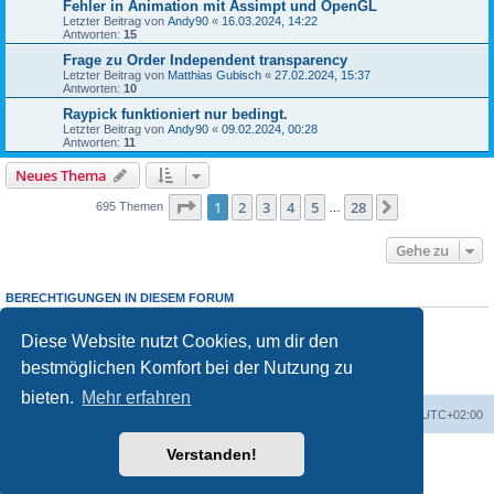
Fehler in Animation mit Assimpt und OpenGL
Letzter Beitrag von
Andy90
«
16.03.2024, 14:22
Antworten:
15
Frage zu Order Independent transparency
Letzter Beitrag von
Matthias Gubisch
«
27.02.2024, 15:37
Antworten:
10
Raypick funktioniert nur bedingt.
Letzter Beitrag von
Andy90
«
09.02.2024, 00:28
Antworten:
11
Neues Thema
Seite
1
von
28
1
2
3
4
5
28
Nächste
695 Themen
…
Gehe zu
BERECHTIGUNGEN IN DIESEM FORUM
Du darfst
keine
neuen Themen in diesem Forum erstellen.
Du darfst
keine
Antworten zu Themen in diesem Forum erstellen.
Diese Website nutzt Cookies, um dir den
Du darfst deine Beiträge in diesem Forum
nicht
ändern.
bestmöglichen Komfort bei der Nutzung zu
Du darfst deine Beiträge in diesem Forum
nicht
löschen.
Du darfst
keine
Dateianhänge in diesem Forum erstellen.
bieten.
Mehr erfahren
Foren-Übersicht
Alle Cookies löschen
Alle Zeiten sind
UTC+02:00
Verstanden!
Powered by
phpBB
® Forum Software © phpBB Limited
Deutsche Übersetzung durch
phpBB.de
Datenschutz
|
Nutzungsbedingungen