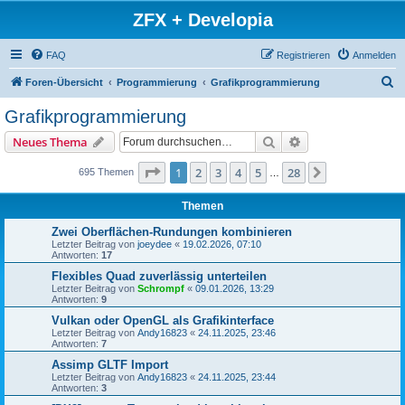
ZFX + Developia
FAQ
Registrieren
Anmelden
S
Foren-Übersicht
Programmierung
Grafikprogrammierung
u
Grafikprogrammierung
c
Suche
Erweiterte Suche
Neues Thema
h
e
Seite
1
von
28
1
2
3
4
5
28
Nächste
695 Themen
…
Themen
Zwei Oberflächen-Rundungen kombinieren
Letzter Beitrag von
joeydee
«
19.02.2026, 07:10
Antworten:
17
Flexibles Quad zuverlässig unterteilen
Letzter Beitrag von
Schrompf
«
09.01.2026, 13:29
Antworten:
9
Vulkan oder OpenGL als Grafikinterface
Letzter Beitrag von
Andy16823
«
24.11.2025, 23:46
Antworten:
7
Assimp GLTF Import
Letzter Beitrag von
Andy16823
«
24.11.2025, 23:44
Antworten:
3