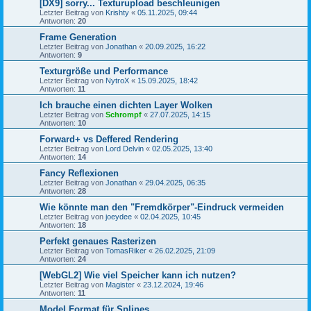
[DX9] sorry... Texturupload beschleunigen
Letzter Beitrag von
Krishty
«
05.11.2025, 09:44
Antworten:
20
Frame Generation
Letzter Beitrag von
Jonathan
«
20.09.2025, 16:22
Antworten:
9
Texturgröße und Performance
Letzter Beitrag von
NytroX
«
15.09.2025, 18:42
Antworten:
11
Ich brauche einen dichten Layer Wolken
Letzter Beitrag von
Schrompf
«
27.07.2025, 14:15
Antworten:
10
Forward+ vs Deffered Rendering
Letzter Beitrag von
Lord Delvin
«
02.05.2025, 13:40
Antworten:
14
Fancy Reflexionen
Letzter Beitrag von
Jonathan
«
29.04.2025, 06:35
Antworten:
28
Wie könnte man den "Fremdkörper"-Eindruck vermeiden
Letzter Beitrag von
joeydee
«
02.04.2025, 10:45
Antworten:
18
Perfekt genaues Rasterizen
Letzter Beitrag von
TomasRiker
«
26.02.2025, 21:09
Antworten:
24
[WebGL2] Wie viel Speicher kann ich nutzen?
Letzter Beitrag von
Magister
«
23.12.2024, 19:46
Antworten:
11
Model Format für Splines