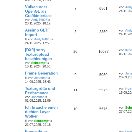
Vulkan oder
von
And
7
6561
OpenGL als
24.11.20
Grafikinterface
von
Andy16823
»
23.11.2025, 18:19
Assimp GLTF
von
And
3
2850
Import
24.11.20
von
Andy16823
»
24.11.2025, 17:53
[DX9] sorry...
von
Kris
20
10077
Texturupload
05.11.20
beschleunigen
von
Schrompf
»
10.11.2024, 20:50
Frame Generation
von
Jona
9
5050
20.09.20
von
Jonathan
»
14.09.2025, 15:43
Texturgröße und
von
Nytr
11
5575
Performance
15.09.20
von
Jonathan
»
01.08.2025, 12:09
Ich brauche einen
von
Sch
10
5576
dichten Layer
27.07.20
Wolken
von
Schrompf
»
21.07.2025, 22:18
Forward+ vs
von
Lord