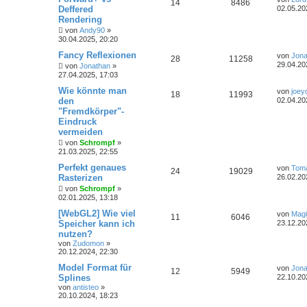
14
8486
Deffered
02.05.20
Rendering
von
Andy90
»
30.04.2025, 20:20
Fancy Reflexionen
von
Jona
28
11258
29.04.20
von
Jonathan
»
27.04.2025, 17:03
Wie könnte man
von
joey
18
11993
den
02.04.20
"Fremdkörper"-
Eindruck
vermeiden
von
Schrompf
»
21.03.2025, 22:55
Perfekt genaues
von
Tom
24
19029
Rasterizen
26.02.20
von
Schrompf
»
02.01.2025, 13:18
[WebGL2] Wie viel
von
Magi
11
6046
Speicher kann ich
23.12.20
nutzen?
von
Zudomon
»
20.12.2024, 22:30
Model Format für
von
Jona
12
5949
Splines
22.10.20
von
antisteo
»
20.10.2024, 18:23