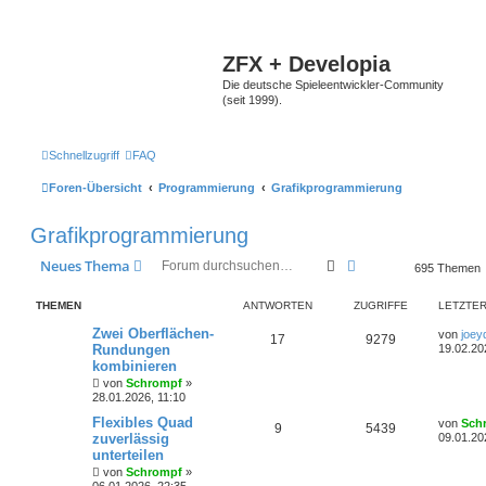
ZFX + Developia
Die deutsche Spieleentwickler-Community
(seit 1999).
Schnellzugriff
FAQ
Foren-Übersicht
Programmierung
Grafikprogrammierung
Grafikprogrammierung
Suche
Erweiterte Suche
Neues Thema
695 Themen
THEMEN
ANTWORTEN
ZUGRIFFE
LETZTER
Zwei Oberflächen-
von
joey
17
9279
Rundungen
19.02.20
kombinieren
von
Schrompf
»
28.01.2026, 11:10
Flexibles Quad
von
Sch
9
5439
zuverlässig
09.01.20
unterteilen
von
Schrompf
»
06.01.2026, 22:35