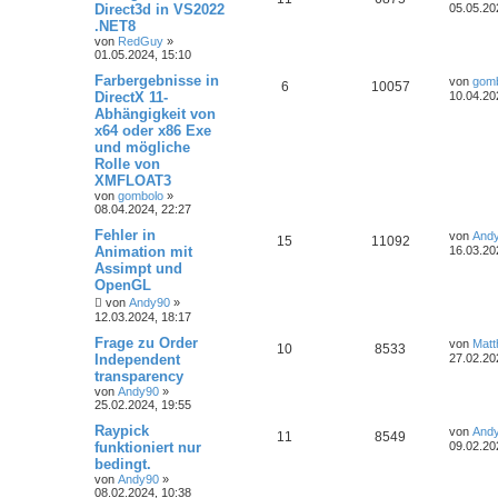
Direct3d in VS2022
05.05.20
.NET8
von
RedGuy
»
01.05.2024, 15:10
Farbergebnisse in
von
gom
6
10057
DirectX 11-
10.04.20
Abhängigkeit von
x64 oder x86 Exe
und mögliche
Rolle von
XMFLOAT3
von
gombolo
»
08.04.2024, 22:27
Fehler in
von
And
15
11092
Animation mit
16.03.20
Assimpt und
OpenGL
von
Andy90
»
12.03.2024, 18:17
Frage zu Order
von
Matt
10
8533
Independent
27.02.20
transparency
von
Andy90
»
25.02.2024, 19:55
Raypick
von
And
11
8549
funktioniert nur
09.02.20
bedingt.
von
Andy90
»
08.02.2024, 10:38