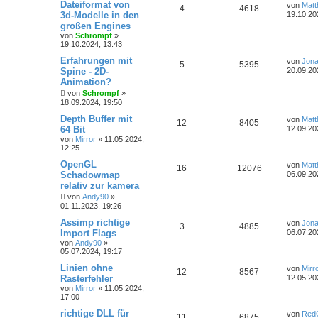
Dateiformat von
von
Matt
4
4618
3d-Modelle in den
19.10.20
großen Engines
von
Schrompf
»
19.10.2024, 13:43
Erfahrungen mit
von
Jona
5
5395
Spine - 2D-
20.09.20
Animation?
von
Schrompf
»
18.09.2024, 19:50
Depth Buffer mit
von
Matt
12
8405
64 Bit
12.09.20
von
Mirror
»
11.05.2024,
12:25
OpenGL
von
Matt
16
12076
Schadowmap
06.09.20
relativ zur kamera
von
Andy90
»
01.11.2023, 19:26
Assimp richtige
von
Jona
3
4885
Import Flags
06.07.20
von
Andy90
»
05.07.2024, 19:17
Linien ohne
von
Mirr
12
8567
Rasterfehler
12.05.20
von
Mirror
»
11.05.2024,
17:00
richtige DLL für
von
Red
11
6875