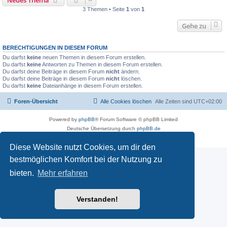
Neues Thema
3 Themen • Seite
1
von
1
Gehe zu
BERECHTIGUNGEN IN DIESEM FORUM
Du darfst
keine
neuen Themen in diesem Forum erstellen.
Du darfst
keine
Antworten zu Themen in diesem Forum erstellen.
Du darfst deine Beiträge in diesem Forum
nicht
ändern.
Du darfst deine Beiträge in diesem Forum
nicht
löschen.
Du darfst
keine
Dateianhänge in diesem Forum erstellen.
Foren-Übersicht
Alle Cookies löschen
Alle Zeiten sind
UTC+02:00
Powered by
phpBB
® Forum Software © phpBB Limited
Deutsche Übersetzung durch
phpBB.de
Datenschutz
|
Nutzungsbedingungen
Diese Website nutzt Cookies, um dir den
bestmöglichen Komfort bei der Nutzung zu
bieten.
Mehr erfahren
Verstanden!