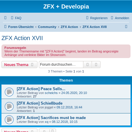
ZFX + Developia
FAQ
Registrieren
Anmelden
S
Foren-Übersicht
Community
ZFX Action
ZFX Action XVII
u
ZFX Action XVII
c
Forumsregeln
h
Wenn der Themenname mit "[ZFX Action]" beginnt, landen im Beitrag angezeigte
Anhänge und verlinkte Bilder im Showroom.
e
Suche
Erweiterte Suche
Neues Thema
3 Themen • Seite
1
von
1
Themen
[ZFX Action] Peace Sells...
Letzter Beitrag von
scheichs
«
24.05.2020, 20:10
Antworten:
27
[ZFX Action] Schießbude
Letzter Beitrag von
joggel
«
09.12.2018, 16:44
Antworten:
1
[ZFX Action] Sacrifices must be made
Letzter Beitrag von
xq
«
08.12.2018, 10:15