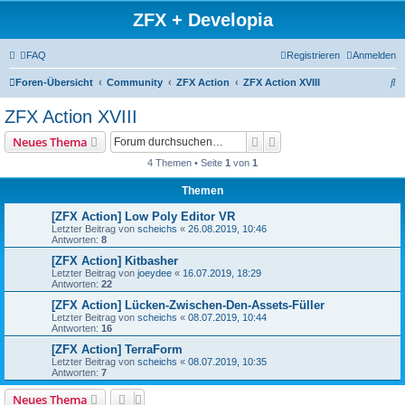
ZFX + Developia
FAQ
Registrieren
Anmelden
S
Foren-Übersicht
Community
ZFX Action
ZFX Action XVIII
u
ZFX Action XVIII
c
Suche
Erweiterte Suche
Neues Thema
h
4 Themen • Seite
1
von
1
e
Themen
[ZFX Action] Low Poly Editor VR
Letzter Beitrag von
scheichs
«
26.08.2019, 10:46
Antworten:
8
[ZFX Action] Kitbasher
Letzter Beitrag von
joeydee
«
16.07.2019, 18:29
Antworten:
22
[ZFX Action] Lücken-Zwischen-Den-Assets-Füller
Letzter Beitrag von
scheichs
«
08.07.2019, 10:44
Antworten:
16
[ZFX Action] TerraForm
Letzter Beitrag von
scheichs
«
08.07.2019, 10:35
Antworten:
7
Neues Thema