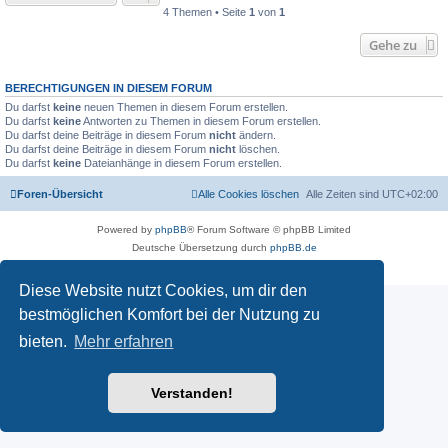
4 Themen • Seite
1
von
1
Gehe zu
BERECHTIGUNGEN IN DIESEM FORUM
Du darfst
keine
neuen Themen in diesem Forum erstellen.
Du darfst
keine
Antworten zu Themen in diesem Forum erstellen.
Du darfst deine Beiträge in diesem Forum
nicht
ändern.
Du darfst deine Beiträge in diesem Forum
nicht
löschen.
Du darfst
keine
Dateianhänge in diesem Forum erstellen.
Foren-Übersicht
Alle Cookies löschen
Alle Zeiten sind
UTC+02:00
Powered by
phpBB
® Forum Software © phpBB Limited
Deutsche Übersetzung durch
phpBB.de
Datenschutz
|
Nutzungsbedingungen
Diese Website nutzt Cookies, um dir den
bestmöglichen Komfort bei der Nutzung zu
bieten.
Mehr erfahren
Verstanden!