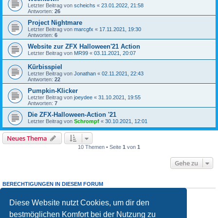
Letzter Beitrag von
scheichs
«
23.01.2022, 21:58
Antworten:
26
Project Nightmare
Letzter Beitrag von
marcgfx
«
17.11.2021, 19:30
Antworten:
6
Website zur ZFX Halloween'21 Action
Letzter Beitrag von
MR99
«
03.11.2021, 20:07
Kürbisspiel
Letzter Beitrag von
Jonathan
«
02.11.2021, 22:43
Antworten:
22
Pumpkin-Klicker
Letzter Beitrag von
joeydee
«
31.10.2021, 19:55
Antworten:
7
Die ZFX-Halloween-Action '21
Letzter Beitrag von
Schrompf
«
30.10.2021, 12:01
Neues Thema
10 Themen • Seite
1
von
1
Gehe zu
BERECHTIGUNGEN IN DIESEM FORUM
Du darfst
keine
neuen Themen in diesem Forum erstellen.
Du darfst
keine
Antworten zu Themen in diesem Forum erstellen.
Diese Website nutzt Cookies, um dir den
Du darfst deine Beiträge in diesem Forum
nicht
ändern.
bestmöglichen Komfort bei der Nutzung zu
Du darfst deine Beiträge in diesem Forum
nicht
löschen.