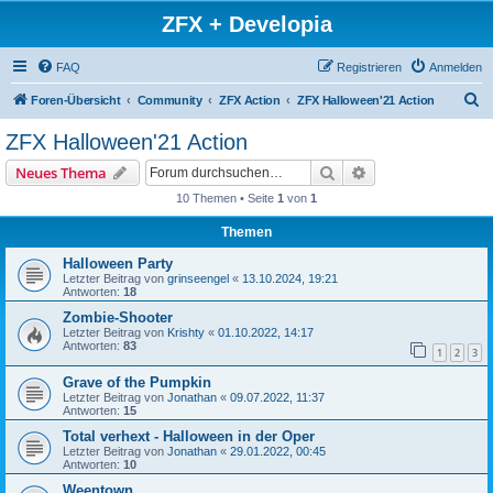
ZFX + Developia
FAQ
Registrieren
Anmelden
S
Foren-Übersicht
Community
ZFX Action
ZFX Halloween'21 Action
u
ZFX Halloween'21 Action
c
Suche
Erweiterte Suche
Neues Thema
h
10 Themen • Seite
1
von
1
e
Themen
Halloween Party
Letzter Beitrag von
grinseengel
«
13.10.2024, 19:21
Antworten:
18
Zombie-Shooter
Letzter Beitrag von
Krishty
«
01.10.2022, 14:17
Antworten:
83
1
2
3
Grave of the Pumpkin
Letzter Beitrag von
Jonathan
«
09.07.2022, 11:37
Antworten:
15
Total verhext - Halloween in der Oper
Letzter Beitrag von
Jonathan
«
29.01.2022, 00:45
Antworten:
10
Weentown